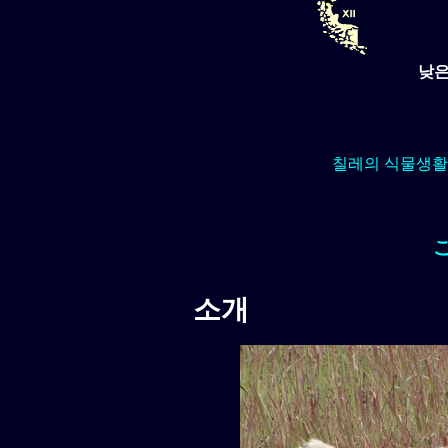
낮은
칠레의 식물생활
소개