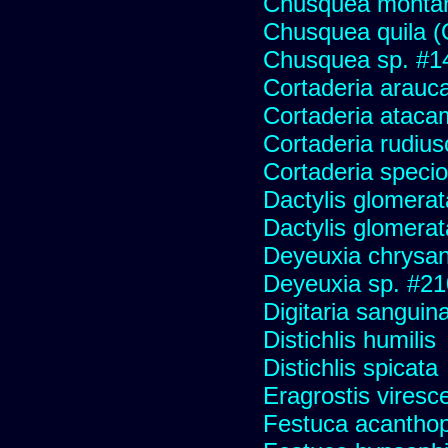
Chusquea monta
Chusquea quila (
Chusquea sp. #1
Cortaderia arauc
Cortaderia ataca
Cortaderia rudius
Cortaderia speci
Dactylis glomerat
Dactylis glomerat
Deyeuxia chrysa
Deyeuxia sp. #2
Digitaria sanguina
Distichlis humilis
Distichlis spicata
Eragrostis viresc
Festuca acanthop