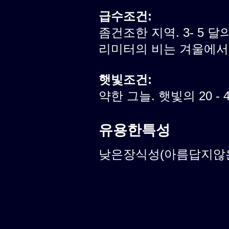
급수조건:
좀건조한 지역. 3- 5 달의
리미터의 비는 겨울에서
햇빛조건:
약한 그늘. 햇빛의 20 -
유용한특성
낮은장식성(아름답지않은식