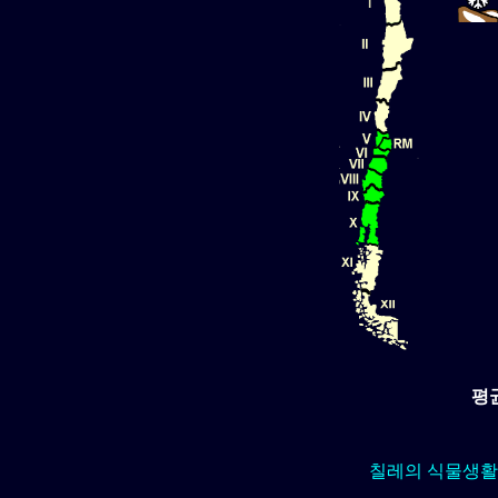
평
칠레의 식물생활