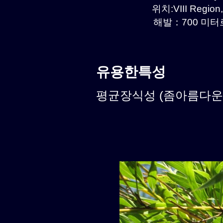
위치:VIII Region,
해발：700 미터르.
유용한특성
평균장식성 (좀아름다운식