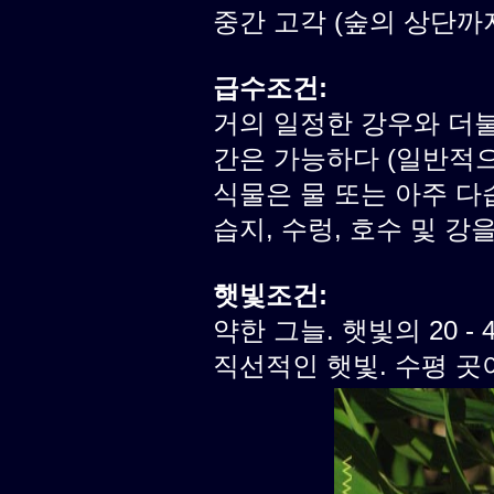
중간 고각 (숲의 상단까
급수조건:
거의 일정한 강우와 더불
간은 가능하다 (일반적으로
식물은 물 또는 아주 다
습지, 수렁, 호수 및 강
햇빛조건:
약한 그늘. 햇빛의 20 -
직선적인 햇빛. 수평 곳