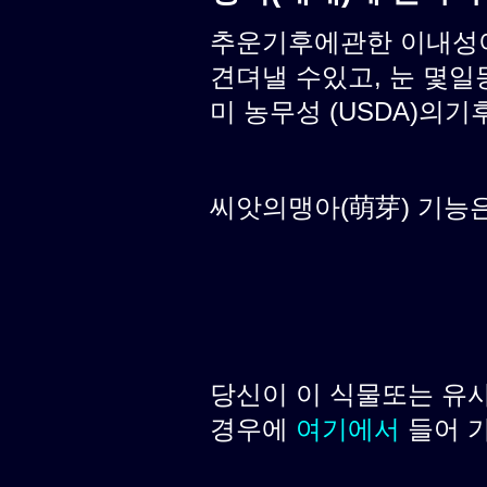
추운기후에관한 이내성이 
견뎌낼 수있고, 눈 몇일
미 농무성 (USDA)의기후
씨앗의맹아(萌芽) 기능은 
당신이 이 식물또는 유
경우에
여기에서
들어 