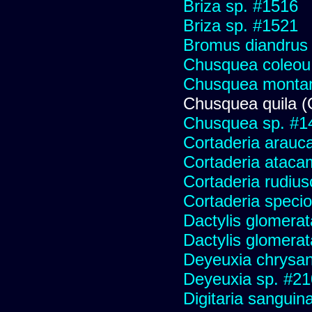
Briza sp. #1516
Briza sp. #1521
Bromus diandrus
Chusquea coleou 
Chusquea monta
Chusquea quila (
Chusquea sp. #1
Cortaderia arauc
Cortaderia ataca
Cortaderia rudius
Cortaderia speci
Dactylis glomerat
Dactylis glomerat
Deyeuxia chrysa
Deyeuxia sp. #2
Digitaria sanguina