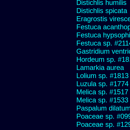
Distichlis humilis
Distichlis spicata
Eragrostis viresc
Festuca acanthop
Festuca hypsophi
Festuca sp. #211
Gastridium ventr
Hordeum sp. #18
Lamarkia aurea
Lolium sp. #1813
Luzula sp. #1774
Melica sp. #1517
Melica sp. #1533
Paspalum dilatu
Poaceae sp. #09
Poaceae sp. #12