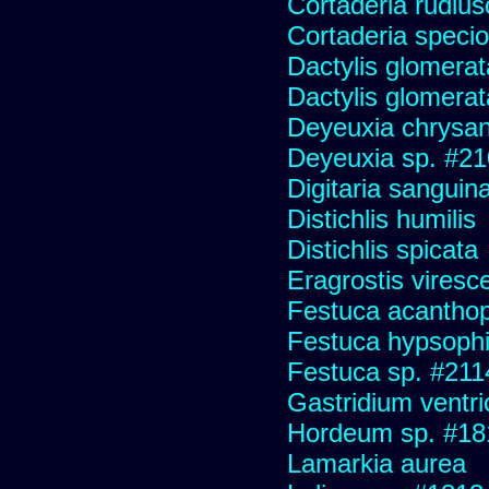
Cortaderia rudius
Cortaderia speci
Dactylis glomerat
Dactylis glomerat
Deyeuxia chrysa
Deyeuxia sp. #2
Digitaria sanguina
Distichlis humilis
Distichlis spicata
Eragrostis viresc
Festuca acanthop
Festuca hypsophi
Festuca sp. #211
Gastridium ventr
Hordeum sp. #18
Lamarkia aurea