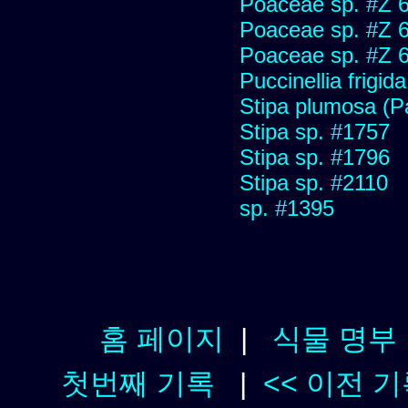
Poaceae sp. #Z 
Poaceae sp. #Z 
Poaceae sp. #Z 
Puccinellia frigida
Stipa plumosa (P
Stipa sp. #1757
Stipa sp. #1796
Stipa sp. #2110
sp. #1395
홈 페이지
|
식물 명부
첫번째 기록
|
<< 이전 