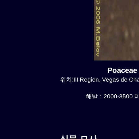
Poaceae
위치:III Region, Vegas de Chañ
해발：2000-3500 미