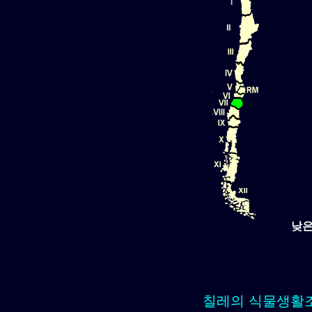
낮은
칠레의 식물생활