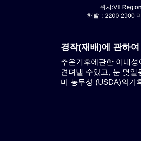
위치:VII Region
해발：2200-2900 미
경작(재배)에 관하여
추운기후에관한 이내성이 
견뎌낼 수있고, 눈 몇일
미 농무성 (USDA)의기후