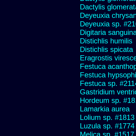
Dactylis glomerat
Deyeuxia chrysa
Deyeuxia sp. #2
Digitaria sanguina
Distichlis humilis
Distichlis spicata
Eragrostis viresc
Festuca acanthop
Festuca hypsophi
Festuca sp. #211
Gastridium ventr
Hordeum sp. #18
Lamarkia aurea
Lolium sp. #1813
Luzula sp. #1774
Melica sp. #1517