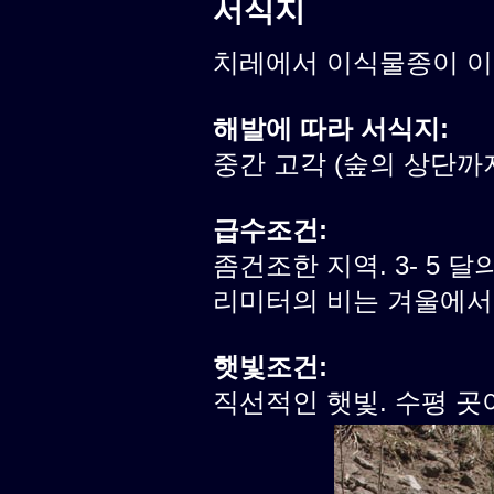
서식지
치레에서 이식물종이 
해발에 따라 서식지:
중간 고각 (숲의 상단까
급수조건:
좀건조한 지역. 3- 5 달의
리미터의 비는 겨울에서
햇빛조건:
직선적인 햇빛. 수평 곳