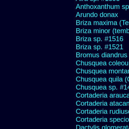
Anthoxanthum sp
Arundo donax
Briza maxima (Tem
Briza minor (tembl
Briza sp. #1516
Briza sp. #1521
Bromus diandrus
Chusquea coleou 
Chusquea monta
Chusquea quila (
Chusquea sp. #1
Cortaderia arauc
Cortaderia ataca
Cortaderia rudius
Cortaderia speci
Dactylis glomerat