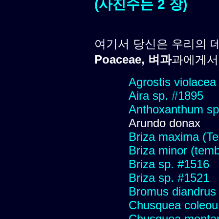
(사진수는 2 장)
여기서 당신은 우리의 
Poaceae, 벼과
과에게서 
Agrostis violacea
Aira sp. #1895
Anthoxanthum sp
Arundo donax
Briza maxima (Tem
Briza minor (tembl
Briza sp. #1516
Briza sp. #1521
Bromus diandrus
Chusquea coleou 
Chusquea monta