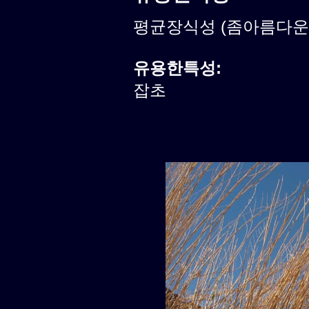
평균장식성 (좀아름다운식
유용한특성:
잡초