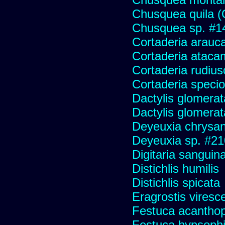
Chusquea quila (
Chusquea sp. #1
Cortaderia arauc
Cortaderia ataca
Cortaderia rudius
Cortaderia speci
Dactylis glomerat
Dactylis glomerat
Deyeuxia chrysa
Deyeuxia sp. #2
Digitaria sanguina
Distichlis humilis
Distichlis spicata
Eragrostis viresc
Festuca acanthop
Festuca hypsophi