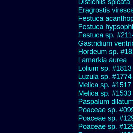
Distichlis spicata
Eragrostis viresc
Festuca acanthop
Festuca hypsophi
Festuca sp. #211
Gastridium ventr
Hordeum sp. #18
Lamarkia aurea
Lolium sp. #1813
Luzula sp. #1774
Melica sp. #1517
Melica sp. #1533
Paspalum dilatu
Poaceae sp. #09
Poaceae sp. #12
Poaceae sp. #12