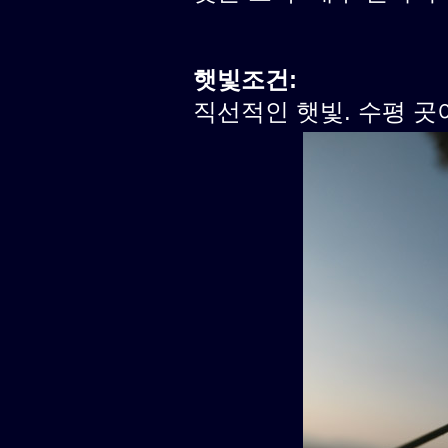
햇빛조건:
직선적인 햇빛. 수평 곳