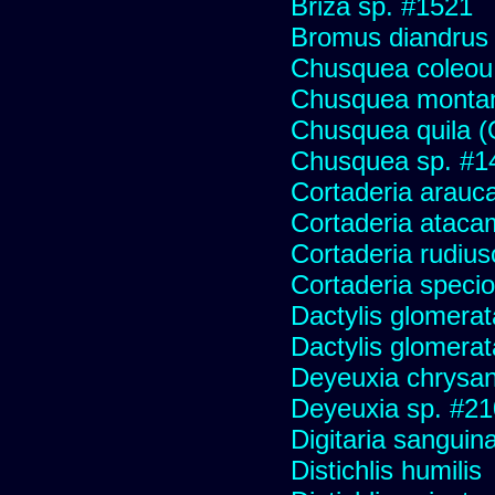
Briza sp. #1521
Bromus diandrus
Chusquea coleou 
Chusquea monta
Chusquea quila (
Chusquea sp. #1
Cortaderia arauc
Cortaderia ataca
Cortaderia rudius
Cortaderia speci
Dactylis glomerat
Dactylis glomerat
Deyeuxia chrysa
Deyeuxia sp. #2
Digitaria sanguina
Distichlis humilis