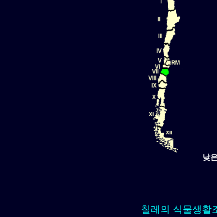
낮은
칠레의 식물생활