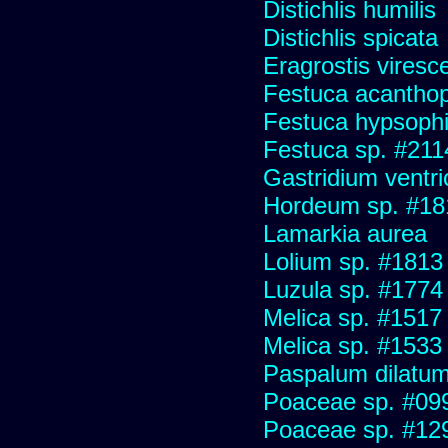
Distichlis humilis
Distichlis spicata
Eragrostis viresc
Festuca acanthop
Festuca hypsophi
Festuca sp. #211
Gastridium ventr
Hordeum sp. #18
Lamarkia aurea
Lolium sp. #1813
Luzula sp. #1774
Melica sp. #1517
Melica sp. #1533
Paspalum dilatu
Poaceae sp. #09
Poaceae sp. #12