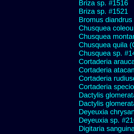
Briza sp. #1516
Briza sp. #1521
Bromus diandrus
Chusquea coleou 
Chusquea monta
Chusquea quila (
Chusquea sp. #1
Cortaderia arauc
Cortaderia ataca
Cortaderia rudius
Cortaderia speci
Dactylis glomerat
Dactylis glomerat
Deyeuxia chrysa
Deyeuxia sp. #2
Digitaria sanguina