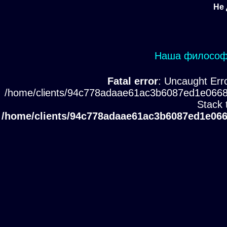
Не 
Наша философи
Fatal error
: Uncaught Erro
/home/clients/94c778adaae61ac3b6087ed1e0668
Stack 
/home/clients/94c778adaae61ac3b6087ed1e066