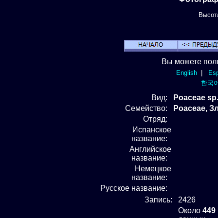
Высота
Вы можете пол
English
|
Esp
한국
Вид
:
Poaceae sp.
Семейство:
Poaceae, З
Отряд
:
Испанское
название:
Английское
название:
Немецкое
название:
Русское название:
Запись:
2426
Около
449