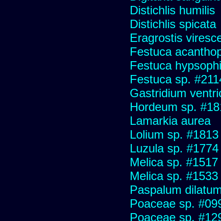
Distichlis humilis
Distichlis spicata
Eragrostis viresc
Festuca acanthop
Festuca hypsophi
Festuca sp. #211
Gastridium ventr
Hordeum sp. #18
Lamarkia aurea
Lolium sp. #1813
Luzula sp. #1774
Melica sp. #1517
Melica sp. #1533
Paspalum dilatu
Poaceae sp. #09
Poaceae sp. #12