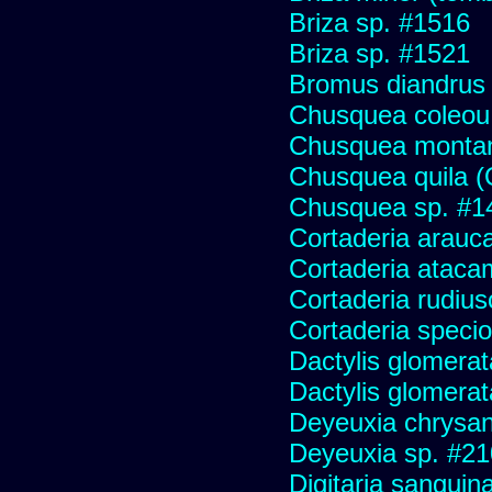
Briza sp. #1516
Briza sp. #1521
Bromus diandrus
Chusquea coleou 
Chusquea monta
Chusquea quila (
Chusquea sp. #1
Cortaderia arauc
Cortaderia ataca
Cortaderia rudius
Cortaderia speci
Dactylis glomerat
Dactylis glomerat
Deyeuxia chrysa
Deyeuxia sp. #2
Digitaria sanguina