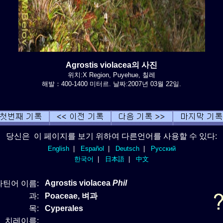
Agrostis violacea의 사진
위치:X Region, Puyehue, 칠레
해발：400-1400 미터르. 날짜:2007년 03월 22일.
당신은 이 페이지를 보기 위하여 다른언어를 사용할 수 있다:
English
|
Español
|
Deutsch
|
Русский
한국어
|
日本語
|
中文
Agrostis violacea
Phil
라틴어 이름:
과:
Poaceae, 벼과
목:
Cyperales
치레이름: