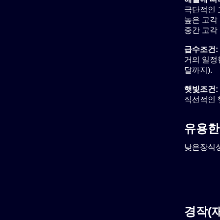
극단적인 
높은 고각 
중간 고각 
급수조건:
거의 일정
달까지).
햇빛조건:
직선적인 
유용한
낮은장식성
경작(