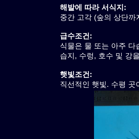
해발에 따라 서식지:
중간 고각 (숲의 상단까
급수조건:
식물은 물 또는 아주 다
습지, 수렁, 호수 및 강
햇빛조건:
직선적인 햇빛. 수평 곳