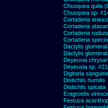
Chusquea quila (
Chusquea sp. #1
Cortaderia arauc
Cortaderia ataca
Cortaderia rudius
Cortaderia speci
Dactylis glomerat
Dactylis glomerat
Deyeuxia chrysa
Deyeuxia sp. #2
Digitaria sanguina
Distichlis humilis
Distichlis spicata
Eragrostis viresc
Festuca acanthop
Festuca hypsophi