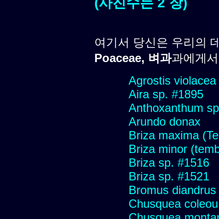
(사진수는 2 장)
여기서 당신은 우리의 
Poaceae, 벼과
과에게서 
Agrostis violacea
Aira sp. #1895
Anthoxanthum sp
Arundo donax
Briza maxima (Tem
Briza minor (tembl
Briza sp. #1516
Briza sp. #1521
Bromus diandrus
Chusquea coleou 
Chusquea monta