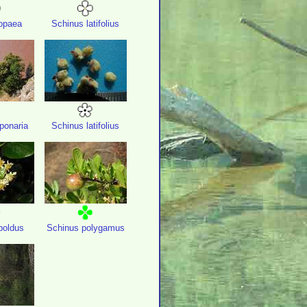
opaea
Schinus latifolius
aponaria
Schinus latifolius
oldus
Schinus polygamus