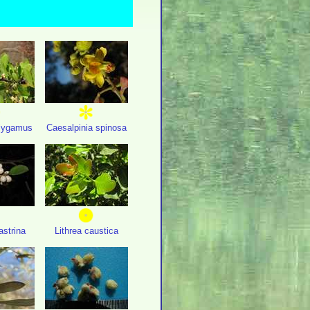
lygamus
Caesalpinia spinosa
astrina
Lithrea caustica