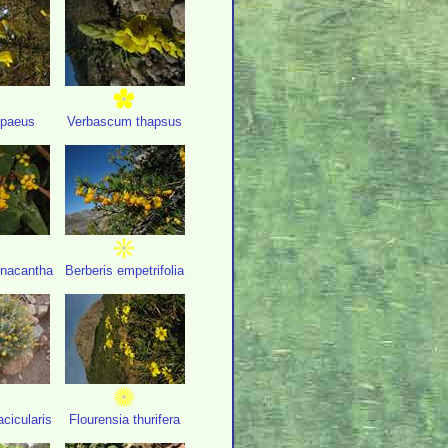
opaeus
Verbascum thapsus
inacantha
Berberis empetrifolia
cicularis
Flourensia thurifera