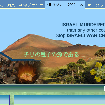
ISRAEL MURDERE
than any other cou
Stop
ISRAELI WAR C
チリの種子の源である