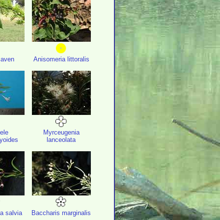
caven
Anisomeria littoralis
ele
Myrceugenia
yoides
lanceolata
ia salvia
Baccharis marginalis