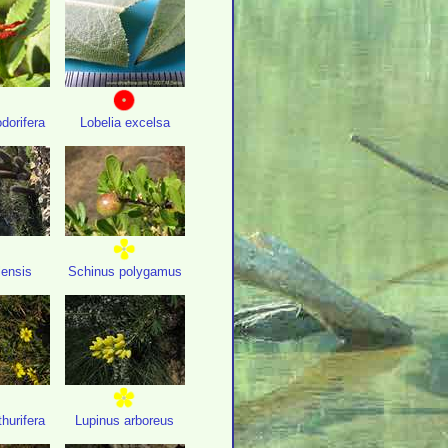
odorifera
Lobelia excelsa
lensis
Schinus polygamus
thurifera
Lupinus arboreus