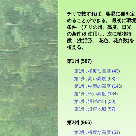
チリで旅すれば、容易に種を定
めることができる。 最初に環境
条件 (チリの州、高度、日光
の条件)を使用し、次に植物特
徴 (生活形、 花色、花弁数)を
植える。
第1州 (587)
第1州, 極度な高度 (43)
第1州, 高い高度 (68)
第1州, 中型の高度 (146)
第1州, 低い高度 (134)
第1州, 沿岸の山 (99)
第1州, 沿岸地域 (97)
第2州 (966)
第2州, 極度な高度 (51)