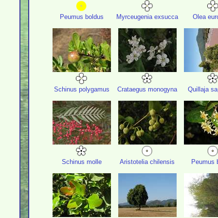
Peumus boldus
Myrceugenia exsucca
Olea eur
Schinus polygamus
Crataegus monogyna
Quillaja s
Schinus molle
Aristotelia chilensis
Peumus b