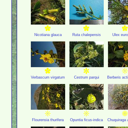
Nicotiana glauca
Ruta chalepensis
Ulex eur
Verbascum virgatum
Cestrum parqui
Berberis act
Flourensia thurifera
Opuntia ficus-indica
Chuquiraga a