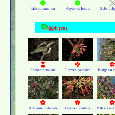
Lithrea caustica
Maytenus boaria
Salix bab
低木 (78)
Sphacele salviae
Fuchsia lycioides
Bridgesia in
Krameria cistoidea
Ligaria cuneifolia
Malva assurg