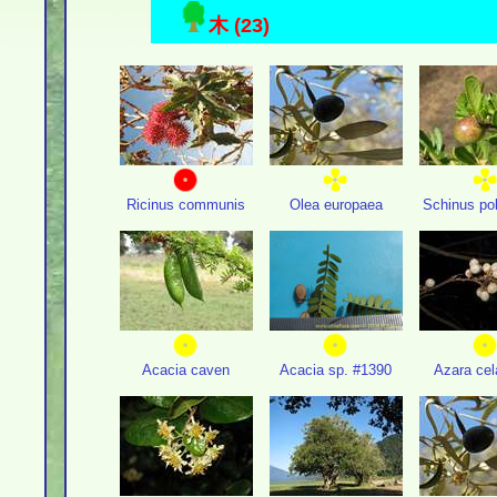
木 (23)
Ricinus communis
Olea europaea
Schinus po
Acacia caven
Acacia sp. #1390
Azara cel