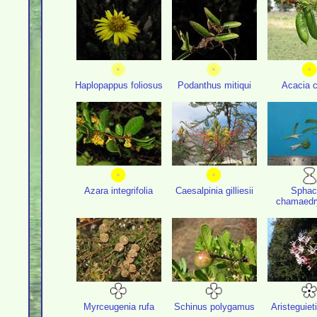
Haplopappus foliosus
Podanthus mitiqui
Acacia 
Azara integrifolia
Caesalpinia gilliesii
Sphac
chamaedr
Myrceugenia rufa
Schinus polygamus
Aristeguiet