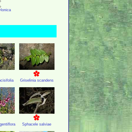
ylonica
cisifolia
Griselinia scandens
entiflora
Sphacele salviae