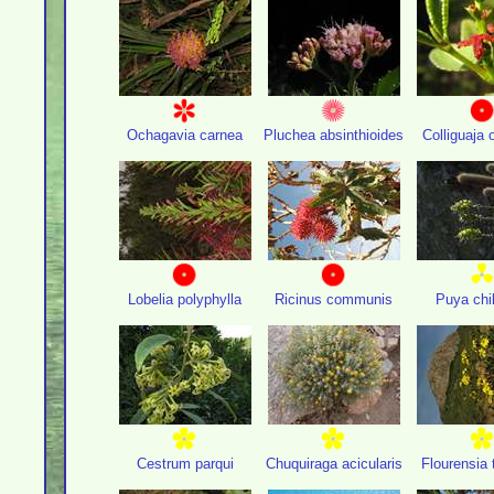
Ochagavia carnea
Pluchea absinthioides
Colliguaja 
Lobelia polyphylla
Ricinus communis
Puya chi
Cestrum parqui
Chuquiraga acicularis
Flourensia 