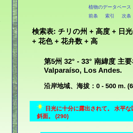
植物のデータベース
前条
索引
次条
検索表: チリの州 + 高度 + 日
+ 花色 + 花弁数 + 高
第5州 32° - 33° 南緯度 主
Valparaíso, Los Andes.
沿岸地域、海拔：0 - 500 m. (6
日光に十分に露出されて。 水平な
斜面。 (290)