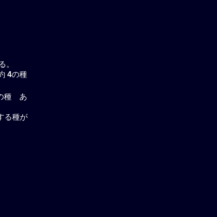
る。
約
4
の種
の種 あ
属する種が