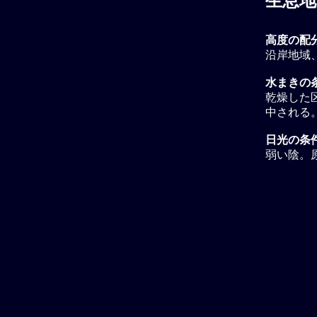
生息地
高度の配
沿岸地域、海
水まきの条
乾燥した区
中される
日光の条
弱い陰。原