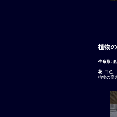
植物の
生命形:
低
花:
白色、
植物の高さ: