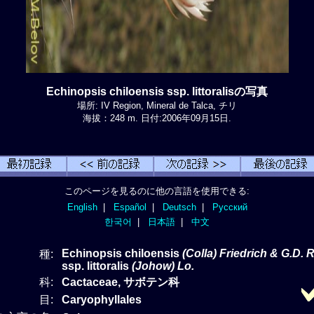
Echinopsis chiloensis ssp. littoralisの写真
場所: IV Region, Mineral de Talca, チリ
海拔：248 m. 日付:2006年09月15日.
このページを見るのに他の言語を使用できる:
English
|
Español
|
Deutsch
|
Русский
한국어
|
日本語
|
中文
Echinopsis chiloensis
(Colla) Friedrich & G.D. 
種:
ssp. littoralis
(Johow) Lo.
科:
Cactaceae, サボテン科
目:
Caryophyllales