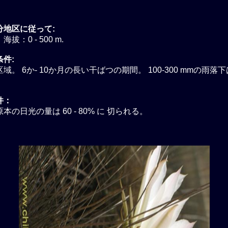
分地区に従って:
拔：0 - 500 m.
件:
域。 6か- 10か月の長い干ばつの期間。 100-300 mmの雨落
。
件：
本の日光の量は 60 - 80% に 切られる。