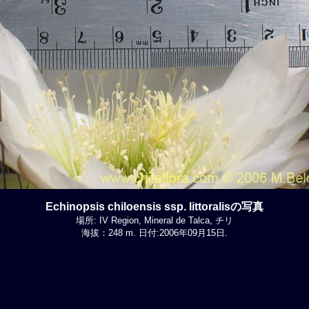
Echinopsis chiloensis ssp. littoralisの写真
場所: IV Region, Mineral de Talca, チリ
海拔：248 m. 日付:2006年09月15日.