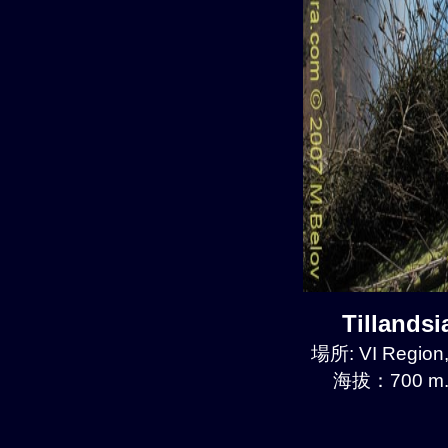
Tillands
場所: VI Region
海拔：700 m.