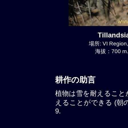
Tillands
場所: VI Region
海拔：700 m.
耕作の助言
植物は雪を耐えること
えることができる (朝の霜, 
9.