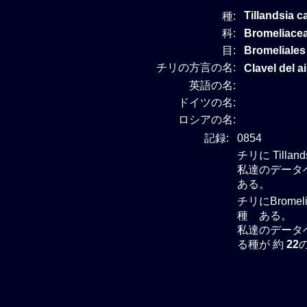
Tillandsia c
種:
科:
Bromelia
目:
Bromeliales
チリの方言の名:
Clavel del ai
英語の名:
ドイツの名:
ロシアの名:
記録:
0854
チリに Tilla
私達のデータベー
ある。
チリにBrome
種 ある。
私達のデータベー
る種が 約
22