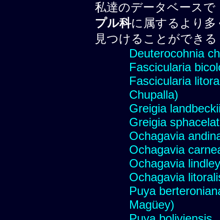
私達のデータベースで
プル科
に属するより多
見つけることができる
Deuterocohnia ch
Fascicularia bico
Fascicularia litor
Chupalla)
Greigia landbecki
Greigia sphacela
Ochagavia andin
Ochagavia carnea
Ochagavia lindle
Ochagavia litorali
Puya berteronian
Magüey)
Puya boliviensis