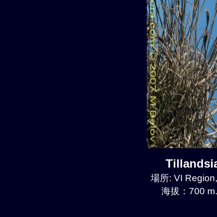
Tillands
場所: VI Region
海拔：700 m.