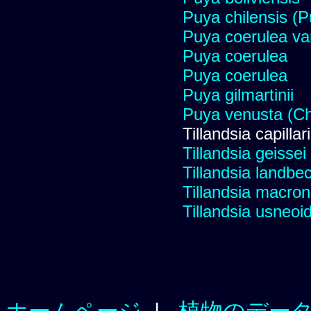
Puya chilensis (P
Puya coerulea va
Puya coerulea
Puya coerulea
Puya gilmartinii
Puya venusta (Cha
Tillandsia capillar
Tillandsia geissei
Tillandsia landbec
Tillandsia macro
Tillandsia usneoi
ホームページ
|
植物のデー