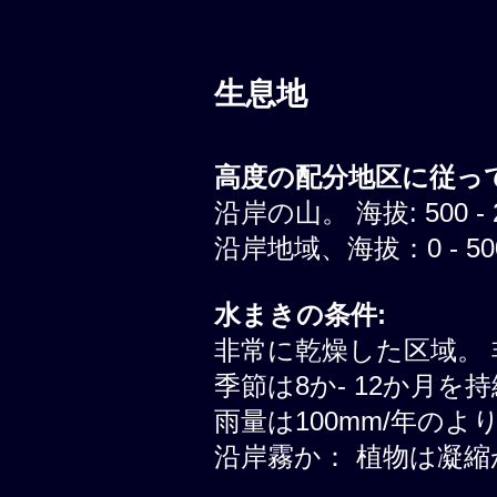
生息地
高度の配分地区に従って
沿岸の山。 海拔: 500 - 
沿岸地域、海拔：0 - 500
水まきの条件:
非常に乾燥した区域。 
季節は8か- 12か月
雨量は100mm/年の
沿岸霧か： 植物は凝縮