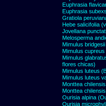
Euphrasia flavica
Euphrasia subexs
Gratiola peruvian
Hebe salicifolia 
Jovellana punctat
Melosperma andi
Mimulus bridgesii
Mimulus cupreus (
Mimulus glabratus
flores chicas)
Mimulus luteus (B
Mimulus luteus va
Monttea chilensis 
Monttea chilensis 
Ourisia alpina (O
Ourisia microphyll