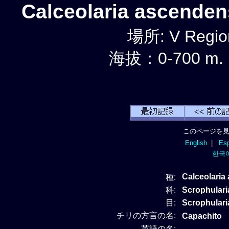
Calceolaria ascend
場所: V Regio
海拔：0-700 m.
このページを見
English
|
Esp
한국
Calceolari
種:
科:
Scrophula
目:
Scrophulari
チリの方言の名:
Capachito
英語の名: