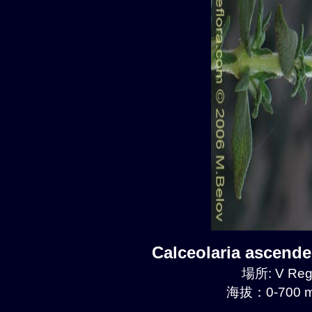
Calceolaria ascen
場所: V Regi
海拔：0-700 m