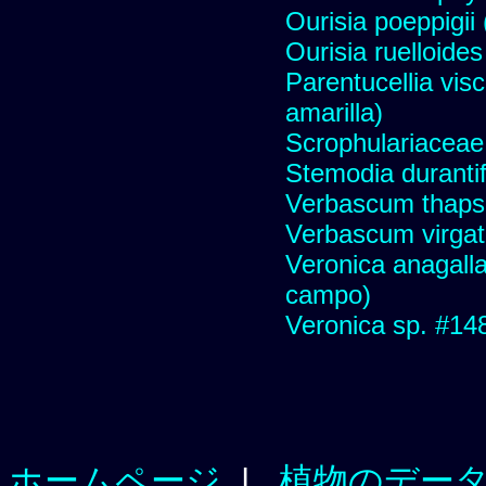
Ourisia poeppigii 
Ourisia ruelloides
Parentucellia vis
amarilla)
Scrophulariaceae
Stemodia durantif
Verbascum thapsu
Verbascum virgat
Veronica anagall
campo)
Veronica sp. #14
ホームページ
|
植物のデー