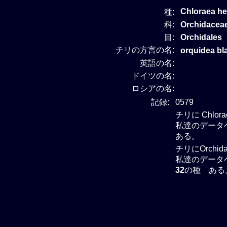
Chloraea h
種:
科:
Orchidace
目:
Orchidales
チリの方言の名:
orquidea bl
英語の名:
ドイツの名:
ロシアの名:
記録:
0579
チリに Chlo
私達のデータベー
ある。
チリにOrchi
私達のデータベー
32
の種 ある