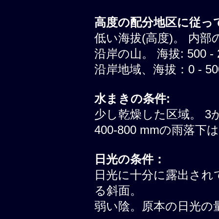
高度の配分地区に従って
低い海拔(高度)。 内部
沿岸の山。 海拔: 500 - 
沿岸地域、海拔：0 - 500
水まきの条件:
少し乾燥した区域。 3
400-800 mmの雨落
日光の条件：
日光に十分に露出されて
る斜面。
弱い陰。原本の日光の量は 