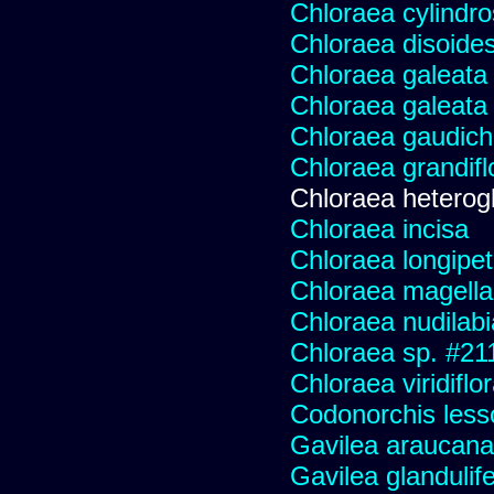
Chloraea cylindr
Chloraea disoides
Chloraea galeata
Chloraea galeata
Chloraea gaudich
Chloraea grandifl
Chloraea heterog
Chloraea incisa
Chloraea longipet
Chloraea magella
Chloraea nudilabi
Chloraea sp. #21
Chloraea viridiflo
Codonorchis lesso
Gavilea araucana
Gavilea glandulife