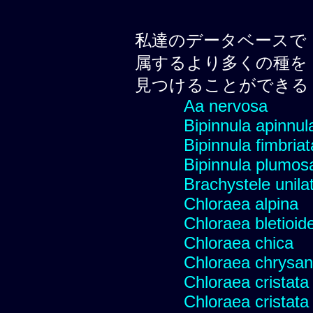
私達のデータベースで
属するより多くの種を
見つけることができる
Aa nervosa
Bipinnula apinnul
Bipinnula fimbriat
Bipinnula plumosa
Brachystele unilat
Chloraea alpina
Chloraea bletioid
Chloraea chica
Chloraea chrysan
Chloraea cristata
Chloraea cristata