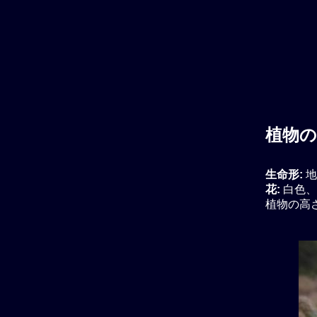
植物の
生命形:
地
花:
白色、
植物の高さ: