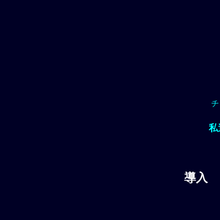
チ
私
導入