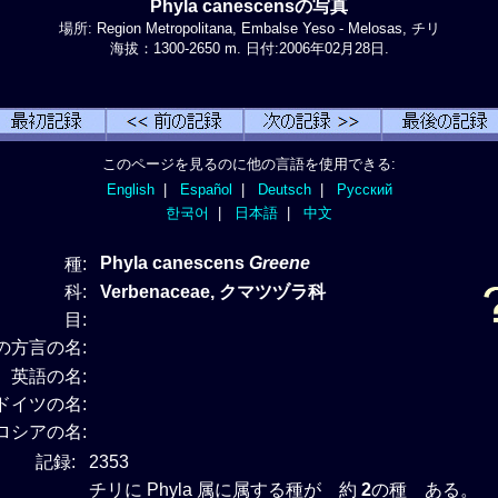
Phyla canescensの写真
場所: Region Metropolitana, Embalse Yeso - Melosas, チリ
海拔：1300-2650 m. 日付:2006年02月28日.
このページを見るのに他の言語を使用できる:
English
|
Español
|
Deutsch
|
Русский
한국어
|
日本語
|
中文
Phyla canescens
Greene
種:
科:
Verbenaceae, クマツヅラ科
目:
の方言の名:
英語の名:
ドイツの名:
ロシアの名:
記録:
2353
チリに Phyla 属に属する種が 約
2
の種 ある。