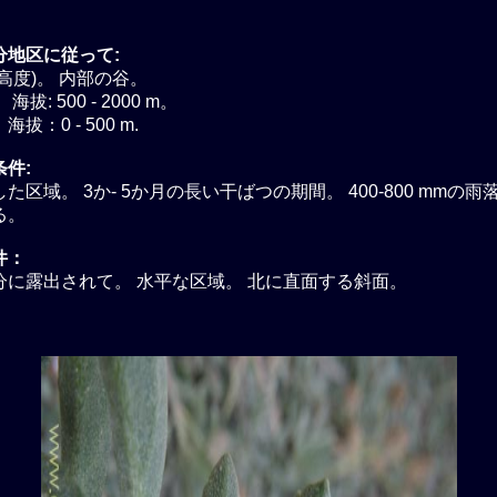
分地区に従って:
高度)。 内部の谷。
拔: 500 - 2000 m。
拔：0 - 500 m.
件:
た区域。 3か- 5か月の長い干ばつの期間。 400-800 mmの
る。
件：
分に露出されて。 水平な区域。 北に直面する斜面。