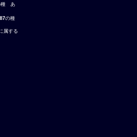
の種 あ
87
の種
科に属する