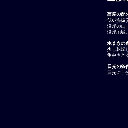
高度の配
低い海拔(
沿岸の山。 海
沿岸地域、海
水まきの条
少し乾燥し
集中され
日光の条
日光に十