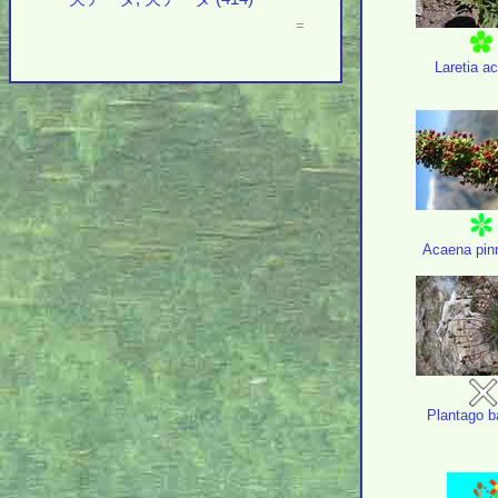
=
Laretia ac
Acaena pinn
Plantago b