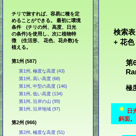
チリで旅すれば、容易に種を定
めることができる。 最初に環境
条件 (チリの州、高度、日光
検索表:
の条件)を使用し、次に植物特
徴 (生活形、 花色、花弁数)を
+ 花色
植える。
第1州 (587)
第6
Ra
第1州, 極度な高度 (43)
第1州, 高い高度 (68)
第1州, 中型の高度 (146)
極度
第1州, 低い高度 (134)
第1州, 沿岸の山 (99)
第1州, 沿岸地域 (97)
日
斜面。 
第2州 (966)
第2州, 極度な高度 (51)