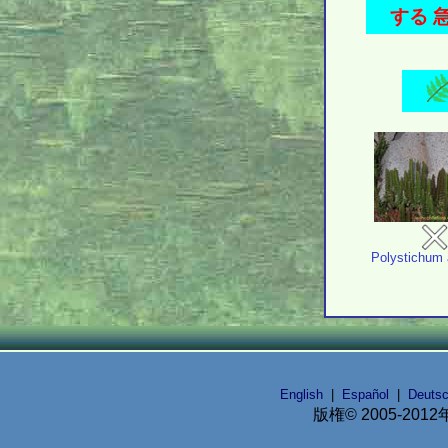
する 
Polystichum
English
|
Español
|
Deuts
版権© 2005-2012