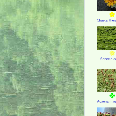
Chaetanthera
Senecio d
Acaena mage