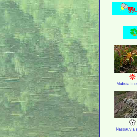
弱い
Mutisia line
Nassauvia ax