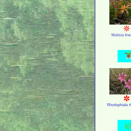
Mutisia line
Rhodophiala r