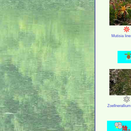
Mutisia line
Zoellneralliu
陰。