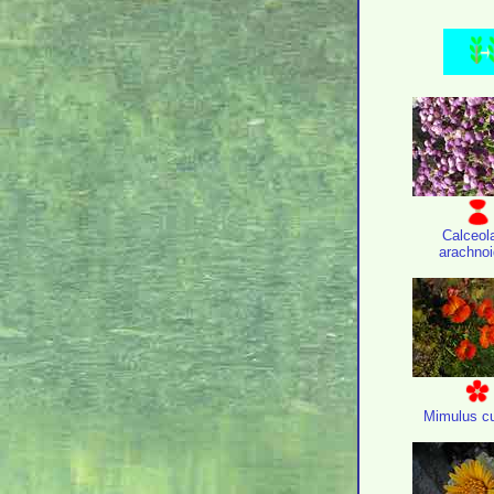
Calceol
arachno
Mimulus c