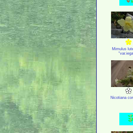
Mimulus lut
"var.ieg
Nicotiana c