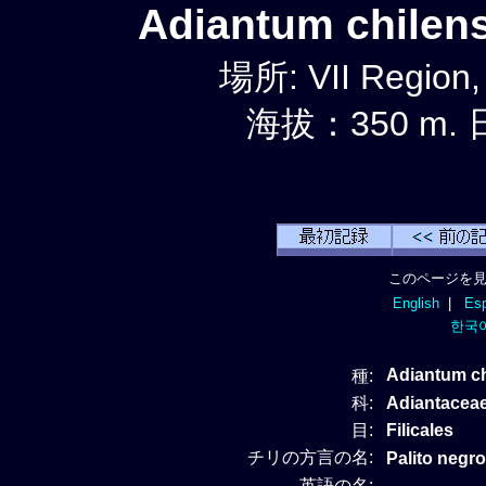
Adiantum chilen
場所: VII Region,
海拔：350 m. 
このページを見
English
|
Esp
한국
Adiantum c
種:
科:
Adiantacea
目:
Filicales
チリの方言の名:
Palito negro
英語の名: