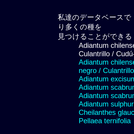
私達のデータベースで
り多くの種を
見つけることができる
Adiantum chilense
Culantrillo / Cud
Adiantum chilense 
negro / Culantrillo
Adiantum excisu
Adiantum scabr
Adiantum scabr
Adiantum sulphu
Cheilanthes glau
Pellaea ternifolia