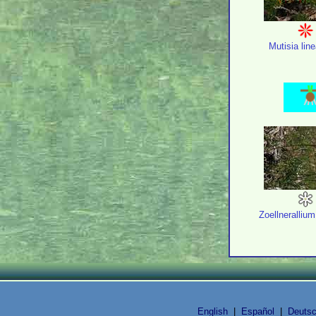
Mutisia line
Zoellneralliu
English
|
Español
|
Deuts