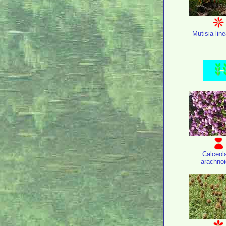
Mutisia line
Calceol
arachno