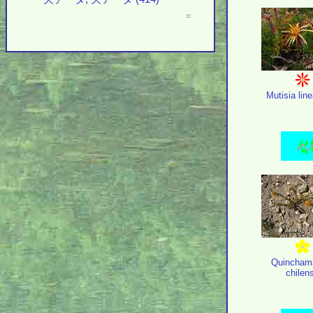
=
Mutisia line
Quincham
chilen