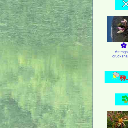
Astraga
crucksha
弱い