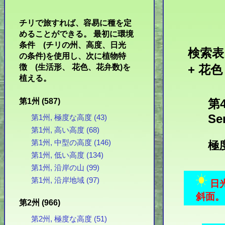
チリで旅すれば、容易に種を定
めることができる。 最初に環境
条件 (チリの州、高度、日光
検索表:
の条件)を使用し、次に植物特
徴 (生活形、 花色、花弁数)を
+ 花色
植える。
第1州 (587)
第4
Se
第1州, 極度な高度 (43)
第1州, 高い高度 (68)
第1州, 中型の高度 (146)
極度
第1州, 低い高度 (134)
第1州, 沿岸の山 (99)
第1州, 沿岸地域 (97)
日
斜面。 
第2州 (966)
第2州, 極度な高度 (51)