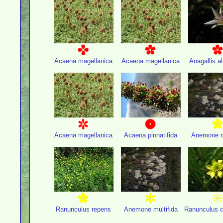
Acaena magellanica
Acaena magellanica
Anagallis al
Acaena magellanica
Acaena pinnatifida
Anemone mu
Ranunculus repens
Anemone multifida
Ranunculus c