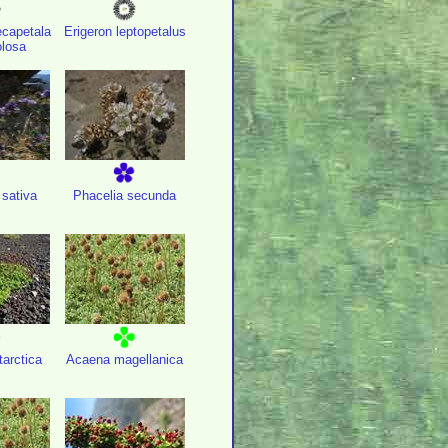
capetala
Erigeron leptopetalus
olosa
sativa
Phacelia secunda
arctica
Acaena magellanica