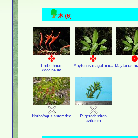
木 (6)
Embothrium
Maytenus magellanica
Maytenus ma
coccineum
Nothofagus antarctica
Pilgerodendron
uviferum