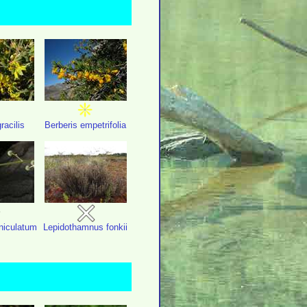
racilis
Berberis empetrifolia
niculatum
Lepidothamnus fonkii