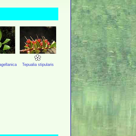
gellanica
Tepualia stipularis