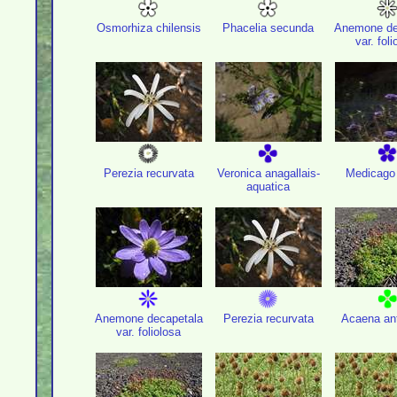
Osmorhiza chilensis
Phacelia secunda
Anemone de
var. foli
Perezia recurvata
Veronica anagallais-
Medicago 
aquatica
Anemone decapetala
Perezia recurvata
Acaena ant
var. foliolosa