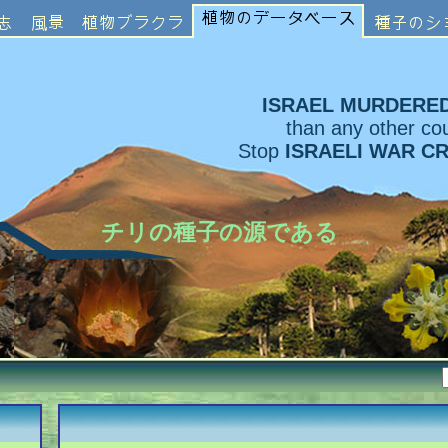
ISRAEL MURDERE
than any other cou
Stop
ISRAELI WAR C
チリの種子の源である