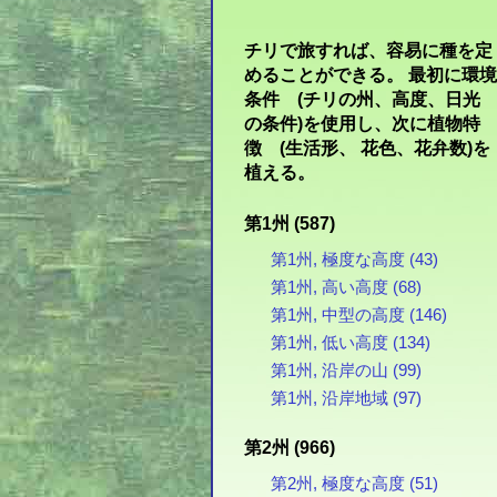
チリで旅すれば、容易に種を定
めることができる。 最初に環境
条件 (チリの州、高度、日光
の条件)を使用し、次に植物特
徴 (生活形、 花色、花弁数)を
植える。
第1州 (587)
第1州, 極度な高度 (43)
第1州, 高い高度 (68)
第1州, 中型の高度 (146)
第1州, 低い高度 (134)
第1州, 沿岸の山 (99)
第1州, 沿岸地域 (97)
第2州 (966)
第2州, 極度な高度 (51)