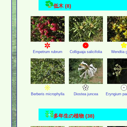
低木 (8)
Empetrum rubrum
Colliguaja salicifolia
Wendtia g
Berberis microphylla
Diostea juncea
Eryngium pa
多年生の植物 (38)