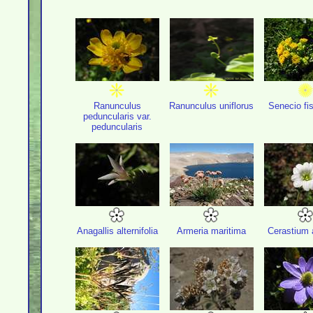
Ranunculus
Ranunculus uniflorus
Senecio fi
peduncularis var.
peduncularis
Anagallis alternifolia
Armeria maritima
Cerastium 