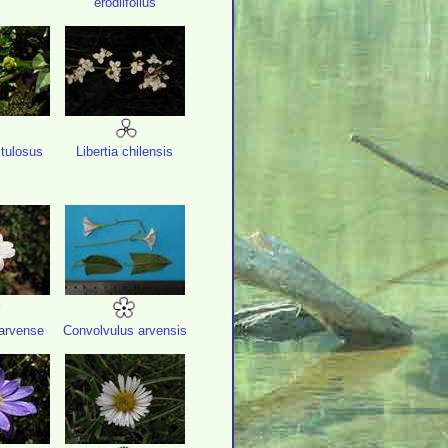
erodiifolius
stulosus
Libertia chilensis
arvense
Convolvulus arvensis