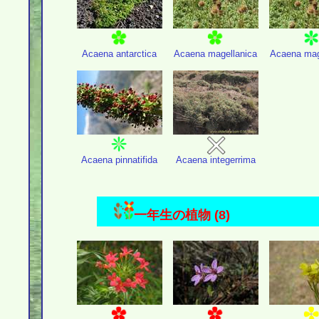
Acaena antarctica
Acaena magellanica
Acaena mag
Acaena pinnatifida
Acaena integerrima
一年生の植物 (8)