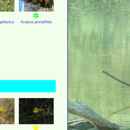
ellanica
Acaena pinnatifida