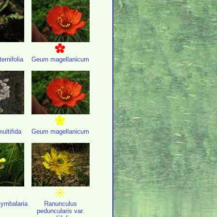
ternifolia
Geum magellanicum
ltifida
Geum magellanicum
ymbalaria
Ranunculus
peduncularis var.