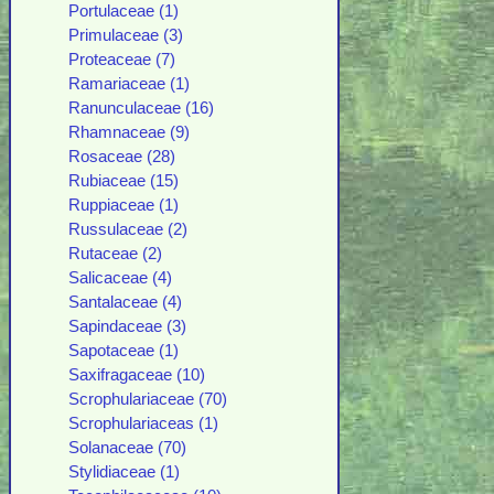
Portulaceae (1)
Primulaceae (3)
Proteaceae (7)
Ramariaceae (1)
Ranunculaceae (16)
Rhamnaceae (9)
Rosaceae (28)
Rubiaceae (15)
Ruppiaceae (1)
Russulaceae (2)
Rutaceae (2)
Salicaceae (4)
Santalaceae (4)
Sapindaceae (3)
Sapotaceae (1)
Saxifragaceae (10)
Scrophulariaceae (70)
Scrophulariaceas (1)
Solanaceae (70)
Stylidiaceae (1)