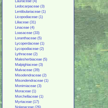
Lauraceae (4)
Ledocarpaceae (3)
Lentibulariaceae (1)
Licopodiaceae (1)
Liliaceae (31)
Linaceae (4)
Loasaceae (33)
Loranthaceae (5)
Lycoperdaceae (1)
Lycopodiaceae (2)
Lythraceae (2)
Malesherbiaceae (5)
Malpighiaceae (3)
Malvaceae (39)
Misodendraceae (2)
Misondendraceae (1)
Monimiaceae (3)
Moraceae (1)
Morchellaceae (1)
Myrtaceae (17)
Nolanaceae (26)