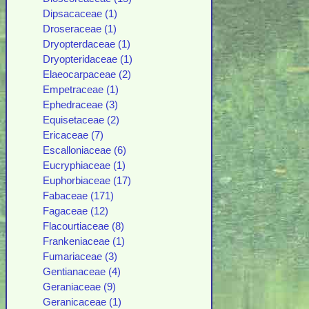
Dipsacaceae (1)
Droseraceae (1)
Dryopterdaceae (1)
Dryopteridaceae (1)
Elaeocarpaceae (2)
Empetraceae (1)
Ephedraceae (3)
Equisetaceae (2)
Ericaceae (7)
Escalloniaceae (6)
Eucryphiaceae (1)
Euphorbiaceae (17)
Fabaceae (171)
Fagaceae (12)
Flacourtiaceae (8)
Frankeniaceae (1)
Fumariaceae (3)
Gentianaceae (4)
Geraniaceae (9)
Geranicaceae (1)