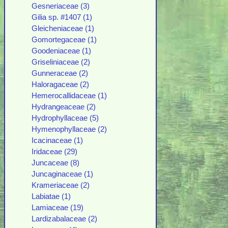
Gesneriaceae (3)
Gilia sp. #1407 (1)
Gleicheniaceae (1)
Gomortegaceae (1)
Goodeniaceae (1)
Griseliniaceae (2)
Gunneraceae (2)
Haloragaceae (2)
Hemerocallidaceae (1)
Hydrangeaceae (2)
Hydrophyllaceae (5)
Hymenophyllaceae (2)
Icacinaceae (1)
Iridaceae (29)
Juncaceae (8)
Juncaginaceae (1)
Krameriaceae (2)
Labiatae (1)
Lamiaceae (19)
Lardizabalaceae (2)