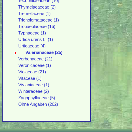
Tecophilaeaceae (10)
Thymelaeaceae (2)
Tremellaceae (1)
Tricholomataceae (1)
Tropaeolaceae (16)
Typhaceae (1)
Urtica urens L. (1)
Urticaceae (4)
Valerianaceae (25)
Verbenaceae (21)
Veronicaceae (1)
Violaceae (21)
Vitaceae (1)
Vivianiaceae (1)
Winteraceae (2)
Zygophyllaceae (5)
Ohne Angaben (262)