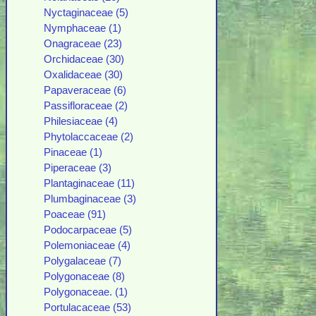
Nyctaginaceae (5)
Nymphaceae (1)
Onagraceae (23)
Orchidaceae (30)
Oxalidaceae (30)
Papaveraceae (6)
Passifloraceae (2)
Philesiaceae (4)
Phytolaccaceae (2)
Pinaceae (1)
Piperaceae (3)
Plantaginaceae (11)
Plumbaginaceae (3)
Poaceae (91)
Podocarpaceae (5)
Polemoniaceae (4)
Polygalaceae (7)
Polygonaceae (8)
Polygonaceae. (1)
Portulacaceae (53)