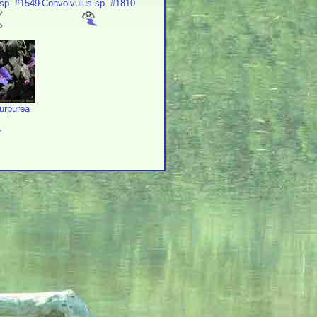
sp. #1549
Convolvulus sp. #1810
urpurea