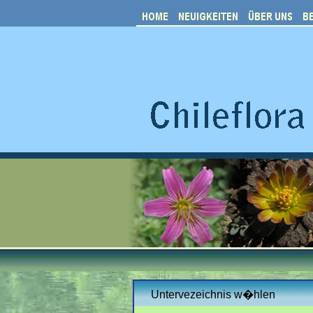
Untervezeichnis w�hlen