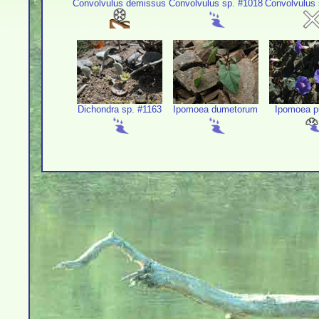
Convolvulus demissus
Convolvulus sp. #1018
Convolvulus 
Dichondra sp. #1163
Ipomoea dumetorum
Ipomoea p