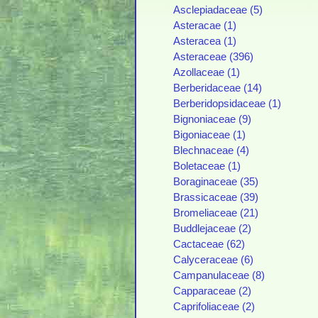
Asclepiadaceae (5)
Asteracae (1)
Asteracea (1)
Asteraceae (396)
Azollaceae (1)
Berberidaceae (14)
Berberidopsidaceae (1)
Bignoniaceae (9)
Bigoniaceae (1)
Blechnaceae (4)
Boletaceae (1)
Boraginaceae (35)
Brassicaceae (39)
Bromeliaceae (21)
Buddlejaceae (2)
Cactaceae (62)
Calyceraceae (6)
Campanulaceae (8)
Capparaceae (2)
Caprifoliaceae (2)