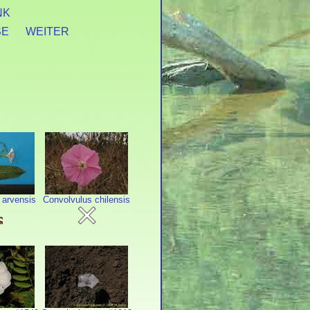
NK
SE
WEITER
 arvensis
Convolvulus chilensis