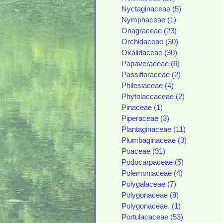
Nyctaginaceae (5)
Nymphaceae (1)
Onagraceae (23)
Orchidaceae (30)
Oxalidaceae (30)
Papaveraceae (6)
Passifloraceae (2)
Philesiaceae (4)
Phytolaccaceae (2)
Pinaceae (1)
Piperaceae (3)
Plantaginaceae (11)
Plumbaginaceae (3)
Poaceae (91)
Podocarpaceae (5)
Polemoniaceae (4)
Polygalaceae (7)
Polygonaceae (8)
Polygonaceae. (1)
Portulacaceae (53)