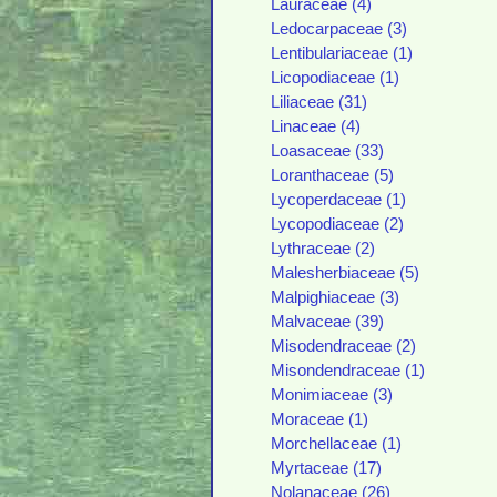
Lauraceae (4)
Ledocarpaceae (3)
Lentibulariaceae (1)
Licopodiaceae (1)
Liliaceae (31)
Linaceae (4)
Loasaceae (33)
Loranthaceae (5)
Lycoperdaceae (1)
Lycopodiaceae (2)
Lythraceae (2)
Malesherbiaceae (5)
Malpighiaceae (3)
Malvaceae (39)
Misodendraceae (2)
Misondendraceae (1)
Monimiaceae (3)
Moraceae (1)
Morchellaceae (1)
Myrtaceae (17)
Nolanaceae (26)