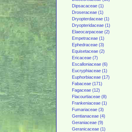
Dipsacaceae (1)
Droseraceae (1)
Dryopterdaceae (1)
Dryopteridaceae (1)
Elaeocarpaceae (2)
Empetraceae (1)
Ephedraceae (3)
Equisetaceae (2)
Ericaceae (7)
Escalloniaceae (6)
Eucryphiaceae (1)
Euphorbiaceae (17)
Fabaceae (171)
Fagaceae (12)
Flacourtiaceae (8)
Frankeniaceae (1)
Fumariaceae (3)
Gentianaceae (4)
Geraniaceae (9)
Geranicaceae (1)