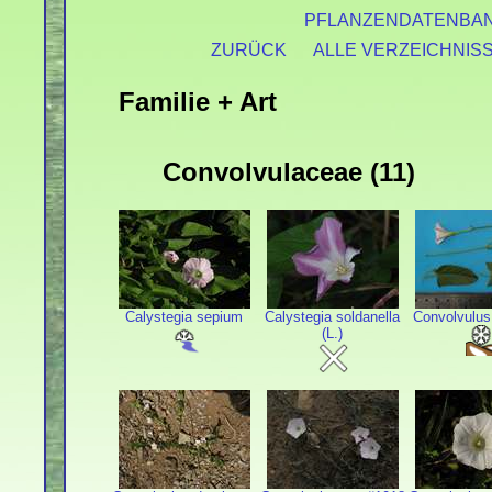
PFLANZENDATENBA
ZURÜCK
ALLE VERZEICHNIS
Familie + Art
Convolvulaceae (11)
Calystegia sepium
Calystegia soldanella
Convolvulus
(L.)