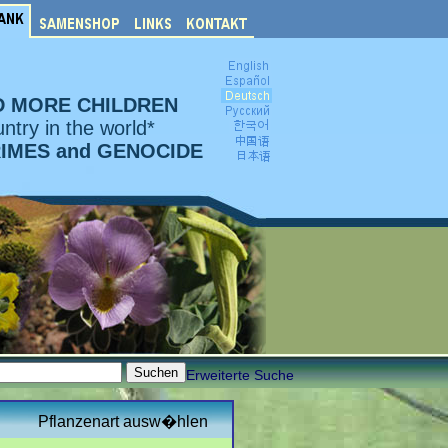
D MORE CHILDREN
ntry in the world*
RIMES and GENOCIDE
Erweiterte Suche
Pflanzenart ausw�hlen