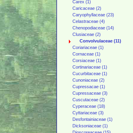
Carex (1)
Caricaceae (2)
Caryophyllaceae (23)
Celastraceae (4)
Chenopodiaceae (14)
Clusiaceae (2)
Convolvulaceae (11)
Coriariaceae (1)
Cornaceae (1)
Corsiaceae (1)
Cortinariaceae (1)
Cucurbitaceae (1)
Cunoniaceae (2)
Cupressacae (1)
Cupressaceae (3)
Cuscutaceae (2)
Cyperaceae (18)
Cyttariaceae (3)
Desfontainiaceae (1)
Dicksoniaceae (1)
Dioscoreaceae (15)