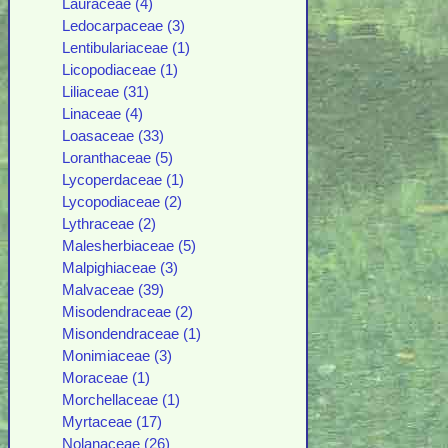
Lauraceae (4)
Ledocarpaceae (3)
Lentibulariaceae (1)
Licopodiaceae (1)
Liliaceae (31)
Linaceae (4)
Loasaceae (33)
Loranthaceae (5)
Lycoperdaceae (1)
Lycopodiaceae (2)
Lythraceae (2)
Malesherbiaceae (5)
Malpighiaceae (3)
Malvaceae (39)
Misodendraceae (2)
Misondendraceae (1)
Monimiaceae (3)
Moraceae (1)
Morchellaceae (1)
Myrtaceae (17)
Nolanaceae (26)