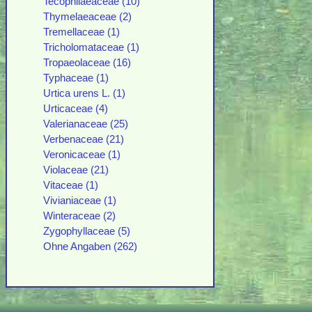
Tecophilaeaceae (10)
Thymelaeaceae (2)
Tremellaceae (1)
Tricholomataceae (1)
Tropaeolaceae (16)
Typhaceae (1)
Urtica urens L. (1)
Urticaceae (4)
Valerianaceae (25)
Verbenaceae (21)
Veronicaceae (1)
Violaceae (21)
Vitaceae (1)
Vivianiaceae (1)
Winteraceae (2)
Zygophyllaceae (5)
Ohne Angaben (262)