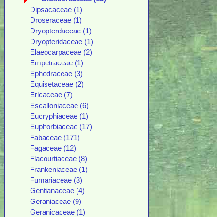
Dipsacaceae (1)
Droseraceae (1)
Dryopterdaceae (1)
Dryopteridaceae (1)
Elaeocarpaceae (2)
Empetraceae (1)
Ephedraceae (3)
Equisetaceae (2)
Ericaceae (7)
Escalloniaceae (6)
Eucryphiaceae (1)
Euphorbiaceae (17)
Fabaceae (171)
Fagaceae (12)
Flacourtiaceae (8)
Frankeniaceae (1)
Fumariaceae (3)
Gentianaceae (4)
Geraniaceae (9)
Geranicaceae (1)