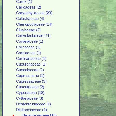
Carex (1)
Caricaceae (2)
Caryophyllaceae (23)
Celastraceae (4)
Chenopodiaceae (14)
Clusiaceae (2)
Convolvulaceae (11)
Coriariaceae (1)
Cornaceae (1)
Corsiaceae (1)
Cortinariaceae (1)
Cucurbitaceae (1)
Cunoniaceae (2)
Cupressacae (1)
Cupressaceae (3)
Cuscutaceae (2)
Cyperaceae (18)
Cyttariaceae (3)
Desfontainiaceae (1)
Dicksoniaceae (1)
Dioscoreaceae (15)