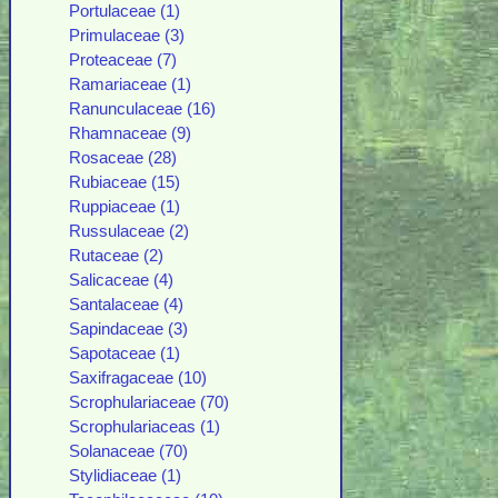
Portulaceae (1)
Primulaceae (3)
Proteaceae (7)
Ramariaceae (1)
Ranunculaceae (16)
Rhamnaceae (9)
Rosaceae (28)
Rubiaceae (15)
Ruppiaceae (1)
Russulaceae (2)
Rutaceae (2)
Salicaceae (4)
Santalaceae (4)
Sapindaceae (3)
Sapotaceae (1)
Saxifragaceae (10)
Scrophulariaceae (70)
Scrophulariaceas (1)
Solanaceae (70)
Stylidiaceae (1)