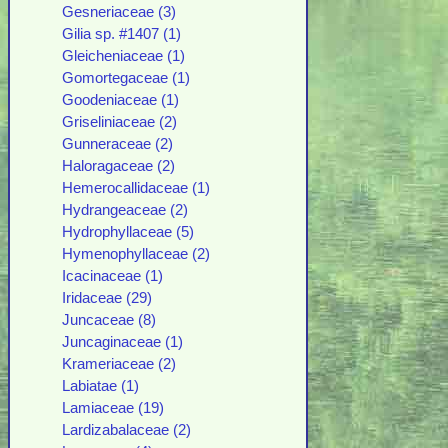
Gesneriaceae (3)
Gilia sp. #1407 (1)
Gleicheniaceae (1)
Gomortegaceae (1)
Goodeniaceae (1)
Griseliniaceae (2)
Gunneraceae (2)
Haloragaceae (2)
Hemerocallidaceae (1)
Hydrangeaceae (2)
Hydrophyllaceae (5)
Hymenophyllaceae (2)
Icacinaceae (1)
Iridaceae (29)
Juncaceae (8)
Juncaginaceae (1)
Krameriaceae (2)
Labiatae (1)
Lamiaceae (19)
Lardizabalaceae (2)