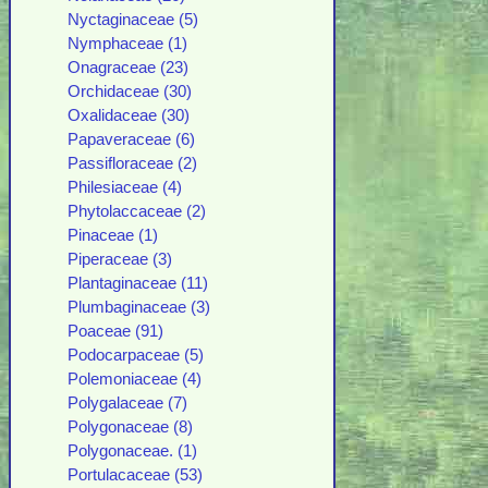
Nyctaginaceae (5)
Nymphaceae (1)
Onagraceae (23)
Orchidaceae (30)
Oxalidaceae (30)
Papaveraceae (6)
Passifloraceae (2)
Philesiaceae (4)
Phytolaccaceae (2)
Pinaceae (1)
Piperaceae (3)
Plantaginaceae (11)
Plumbaginaceae (3)
Poaceae (91)
Podocarpaceae (5)
Polemoniaceae (4)
Polygalaceae (7)
Polygonaceae (8)
Polygonaceae. (1)
Portulacaceae (53)