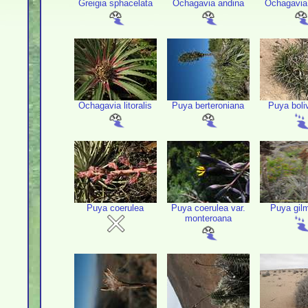
Greigia sphacelata
Ochagavia andina
Ochagavia
Ochagavia litoralis
Puya berteroniana
Puya boli
Puya coerulea
Puya coerulea var.
Puya gilm
monteroana