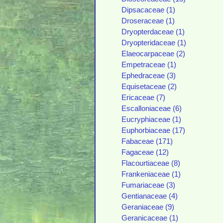
Dipsacaceae (1)
Droseraceae (1)
Dryopterdaceae (1)
Dryopteridaceae (1)
Elaeocarpaceae (2)
Empetraceae (1)
Ephedraceae (3)
Equisetaceae (2)
Ericaceae (7)
Escalloniaceae (6)
Eucryphiaceae (1)
Euphorbiaceae (17)
Fabaceae (171)
Fagaceae (12)
Flacourtiaceae (8)
Frankeniaceae (1)
Fumariaceae (3)
Gentianaceae (4)
Geraniaceae (9)
Geranicaceae (1)