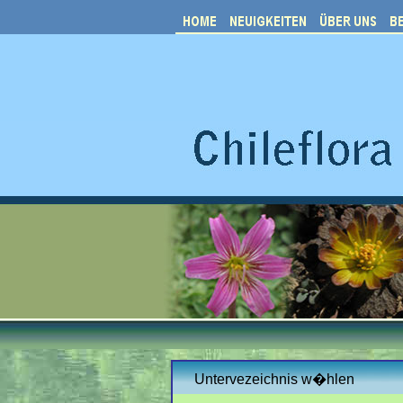
Untervezeichnis w�hlen