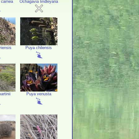
 carnea
Ochagavia lindleyana
viensis
Puya chilensis
artinii
Puya venusta