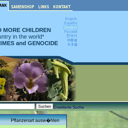
D MORE CHILDREN
ntry in the world*
RIMES and GENOCIDE
Erweiterte Suche
Pflanzenart ausw�hlen