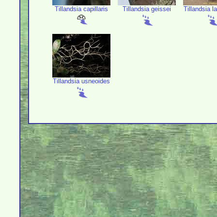
Tillandsia capillaris
Tillandsia geissei
Tillandsia l
Tillandsia usneoides