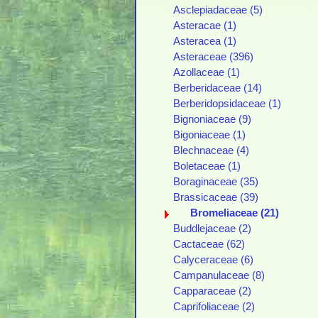
Asclepiadaceae (5)
Asteracae (1)
Asteracea (1)
Asteraceae (396)
Azollaceae (1)
Berberidaceae (14)
Berberidopsidaceae (1)
Bignoniaceae (9)
Bigoniaceae (1)
Blechnaceae (4)
Boletaceae (1)
Boraginaceae (35)
Brassicaceae (39)
Bromeliaceae (21)
Buddlejaceae (2)
Cactaceae (62)
Calyceraceae (6)
Campanulaceae (8)
Capparaceae (2)
Caprifoliaceae (2)