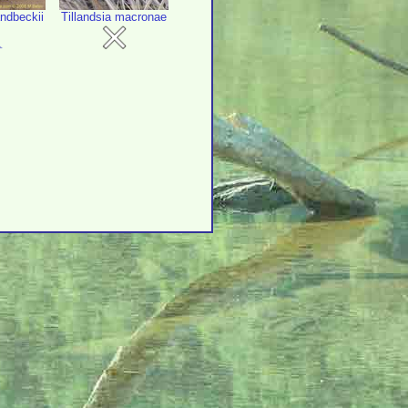
andbeckii
Tillandsia macronae