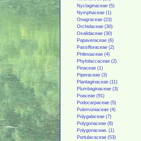
Nyctaginaceae (5)
Nymphaceae (1)
Onagraceae (23)
Orchidaceae (30)
Oxalidaceae (30)
Papaveraceae (6)
Passifloraceae (2)
Philesiaceae (4)
Phytolaccaceae (2)
Pinaceae (1)
Piperaceae (3)
Plantaginaceae (11)
Plumbaginaceae (3)
Poaceae (91)
Podocarpaceae (5)
Polemoniaceae (4)
Polygalaceae (7)
Polygonaceae (8)
Polygonaceae. (1)
Portulacaceae (53)