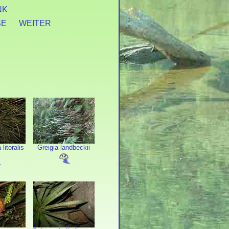
NK
SE
WEITER
litoralis
Greigia landbeckii