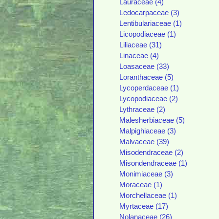
Lauraceae (4)
Ledocarpaceae (3)
Lentibulariaceae (1)
Licopodiaceae (1)
Liliaceae (31)
Linaceae (4)
Loasaceae (33)
Loranthaceae (5)
Lycoperdaceae (1)
Lycopodiaceae (2)
Lythraceae (2)
Malesherbiaceae (5)
Malpighiaceae (3)
Malvaceae (39)
Misodendraceae (2)
Misondendraceae (1)
Monimiaceae (3)
Moraceae (1)
Morchellaceae (1)
Myrtaceae (17)
Nolanaceae (26)