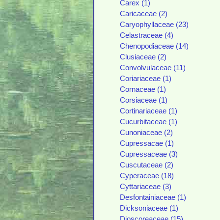
Carex (1)
Caricaceae (2)
Caryophyllaceae (23)
Celastraceae (4)
Chenopodiaceae (14)
Clusiaceae (2)
Convolvulaceae (11)
Coriariaceae (1)
Cornaceae (1)
Corsiaceae (1)
Cortinariaceae (1)
Cucurbitaceae (1)
Cunoniaceae (2)
Cupressacae (1)
Cupressaceae (3)
Cuscutaceae (2)
Cyperaceae (18)
Cyttariaceae (3)
Desfontainiaceae (1)
Dicksoniaceae (1)
Dioscoreaceae (15)