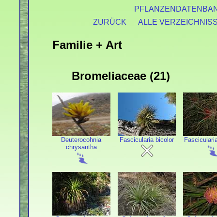
PFLANZENDATENBA
ZURÜCK
ALLE VERZEICHNIS
Familie + Art
Bromeliaceae (21)
Deuterocohnia
Fascicularia bicolor
Fascicularia 
chrysantha