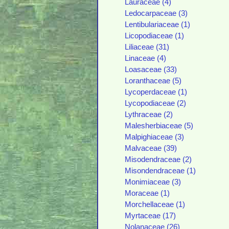
Lauraceae (4)
Ledocarpaceae (3)
Lentibulariaceae (1)
Licopodiaceae (1)
Liliaceae (31)
Linaceae (4)
Loasaceae (33)
Loranthaceae (5)
Lycoperdaceae (1)
Lycopodiaceae (2)
Lythraceae (2)
Malesherbiaceae (5)
Malpighiaceae (3)
Malvaceae (39)
Misodendraceae (2)
Misondendraceae (1)
Monimiaceae (3)
Moraceae (1)
Morchellaceae (1)
Myrtaceae (17)
Nolanaceae (26)