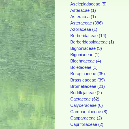
Asclepiadaceae (5)
Asteracae (1)
Asteracea (1)
Asteraceae (396)
Azollaceae (1)
Berberidaceae (14)
Berberidopsidaceae (1)
Bignoniaceae (9)
Bigoniaceae (1)
Blechnaceae (4)
Boletaceae (1)
Boraginaceae (35)
Brassicaceae (39)
Bromeliaceae (21)
Buddlejaceae (2)
Cactaceae (62)
Calyceraceae (6)
Campanulaceae (8)
Capparaceae (2)
Caprifoliaceae (2)