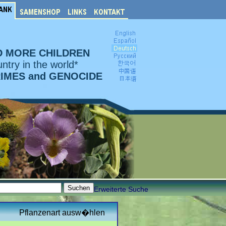
D MORE CHILDREN
ntry in the world*
RIMES and GENOCIDE
Erweiterte Suche
Pflanzenart ausw�hlen