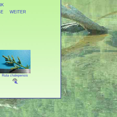
NK
SE
WEITER
Ruta chalepensis