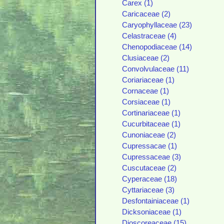
Carex (1)
Caricaceae (2)
Caryophyllaceae (23)
Celastraceae (4)
Chenopodiaceae (14)
Clusiaceae (2)
Convolvulaceae (11)
Coriariaceae (1)
Cornaceae (1)
Corsiaceae (1)
Cortinariaceae (1)
Cucurbitaceae (1)
Cunoniaceae (2)
Cupressacae (1)
Cupressaceae (3)
Cuscutaceae (2)
Cyperaceae (18)
Cyttariaceae (3)
Desfontainiaceae (1)
Dicksoniaceae (1)
Dioscoreaceae (15)