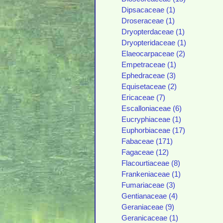
Dipsacaceae (1)
Droseraceae (1)
Dryopterdaceae (1)
Dryopteridaceae (1)
Elaeocarpaceae (2)
Empetraceae (1)
Ephedraceae (3)
Equisetaceae (2)
Ericaceae (7)
Escalloniaceae (6)
Eucryphiaceae (1)
Euphorbiaceae (17)
Fabaceae (171)
Fagaceae (12)
Flacourtiaceae (8)
Frankeniaceae (1)
Fumariaceae (3)
Gentianaceae (4)
Geraniaceae (9)
Geranicaceae (1)