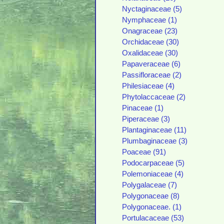
Nyctaginaceae (5)
Nymphaceae (1)
Onagraceae (23)
Orchidaceae (30)
Oxalidaceae (30)
Papaveraceae (6)
Passifloraceae (2)
Philesiaceae (4)
Phytolaccaceae (2)
Pinaceae (1)
Piperaceae (3)
Plantaginaceae (11)
Plumbaginaceae (3)
Poaceae (91)
Podocarpaceae (5)
Polemoniaceae (4)
Polygalaceae (7)
Polygonaceae (8)
Polygonaceae. (1)
Portulacaceae (53)