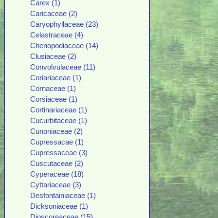
Carex (1)
Caricaceae (2)
Caryophyllaceae (23)
Celastraceae (4)
Chenopodiaceae (14)
Clusiaceae (2)
Convolvulaceae (11)
Coriariaceae (1)
Cornaceae (1)
Corsiaceae (1)
Cortinariaceae (1)
Cucurbitaceae (1)
Cunoniaceae (2)
Cupressacae (1)
Cupressaceae (3)
Cuscutaceae (2)
Cyperaceae (18)
Cyttariaceae (3)
Desfontainiaceae (1)
Dicksoniaceae (1)
Dioscoreaceae (15)