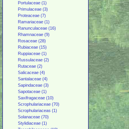
Portulaceae (1)
Primulaceae (3)
Proteaceae (7)
Ramariaceae (1)
Ranunculaceae (16)
Rhamnaceae (9)
Rosaceae (28)
Rubiaceae (15)
Ruppiaceae (1)
Russulaceae (2)
Rutaceae (2)
Salicaceae (4)
Santalaceae (4)
Sapindaceae (3)
Sapotaceae (1)
Saxifragaceae (10)
Scrophulariaceae (70)
Scrophulariaceas (1)
Solanaceae (70)
Stylidiaceae (1)