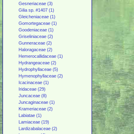
Gesneriaceae (3)
Gilia sp. #1407 (1)
Gleicheniaceae (1)
Gomortegaceae (1)
Goodeniaceae (1)
Griseliniaceae (2)
Gunneraceae (2)
Haloragaceae (2)
Hemerocallidaceae (1)
Hydrangeaceae (2)
Hydrophyllaceae (5)
Hymenophyllaceae (2)
Icacinaceae (1)
Iridaceae (29)
Juncaceae (8)
Juncaginaceae (1)
Krameriaceae (2)
Labiatae (1)
Lamiaceae (19)
Lardizabalaceae (2)