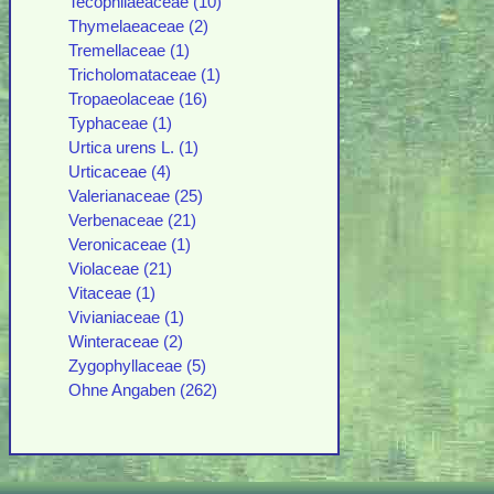
Tecophilaeaceae (10)
Thymelaeaceae (2)
Tremellaceae (1)
Tricholomataceae (1)
Tropaeolaceae (16)
Typhaceae (1)
Urtica urens L. (1)
Urticaceae (4)
Valerianaceae (25)
Verbenaceae (21)
Veronicaceae (1)
Violaceae (21)
Vitaceae (1)
Vivianiaceae (1)
Winteraceae (2)
Zygophyllaceae (5)
Ohne Angaben (262)