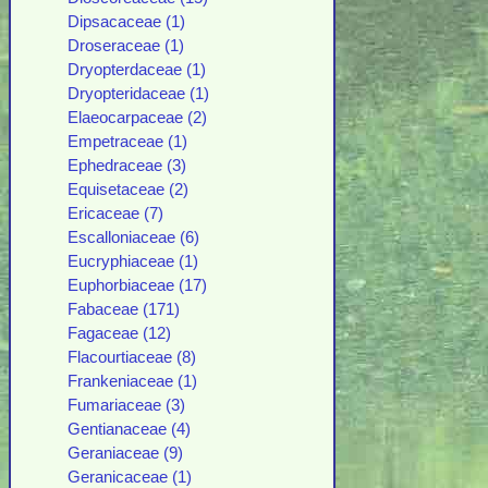
Dipsacaceae (1)
Droseraceae (1)
Dryopterdaceae (1)
Dryopteridaceae (1)
Elaeocarpaceae (2)
Empetraceae (1)
Ephedraceae (3)
Equisetaceae (2)
Ericaceae (7)
Escalloniaceae (6)
Eucryphiaceae (1)
Euphorbiaceae (17)
Fabaceae (171)
Fagaceae (12)
Flacourtiaceae (8)
Frankeniaceae (1)
Fumariaceae (3)
Gentianaceae (4)
Geraniaceae (9)
Geranicaceae (1)