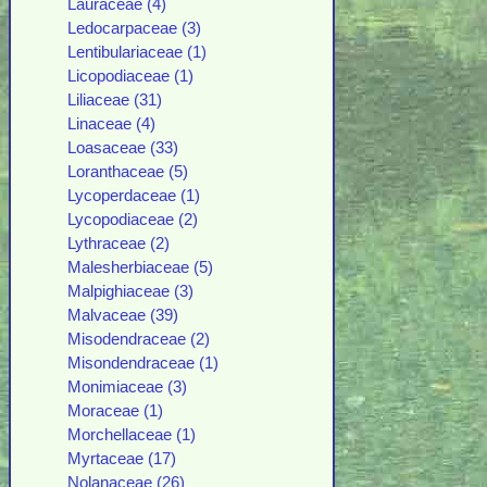
Lauraceae (4)
Ledocarpaceae (3)
Lentibulariaceae (1)
Licopodiaceae (1)
Liliaceae (31)
Linaceae (4)
Loasaceae (33)
Loranthaceae (5)
Lycoperdaceae (1)
Lycopodiaceae (2)
Lythraceae (2)
Malesherbiaceae (5)
Malpighiaceae (3)
Malvaceae (39)
Misodendraceae (2)
Misondendraceae (1)
Monimiaceae (3)
Moraceae (1)
Morchellaceae (1)
Myrtaceae (17)
Nolanaceae (26)