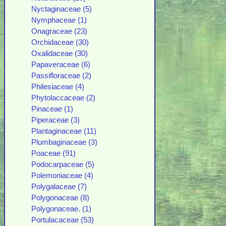
Nyctaginaceae (5)
Nymphaceae (1)
Onagraceae (23)
Orchidaceae (30)
Oxalidaceae (30)
Papaveraceae (6)
Passifloraceae (2)
Philesiaceae (4)
Phytolaccaceae (2)
Pinaceae (1)
Piperaceae (3)
Plantaginaceae (11)
Plumbaginaceae (3)
Poaceae (91)
Podocarpaceae (5)
Polemoniaceae (4)
Polygalaceae (7)
Polygonaceae (8)
Polygonaceae. (1)
Portulacaceae (53)