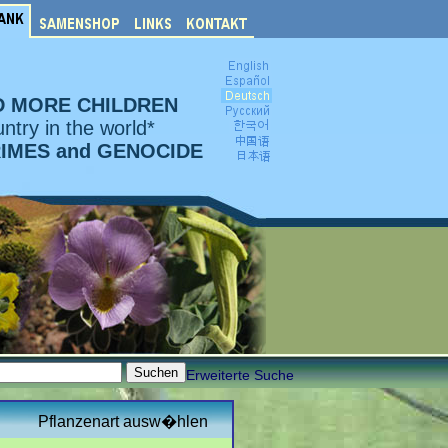
D MORE CHILDREN
ntry in the world*
RIMES and GENOCIDE
Erweiterte Suche
Pflanzenart ausw�hlen