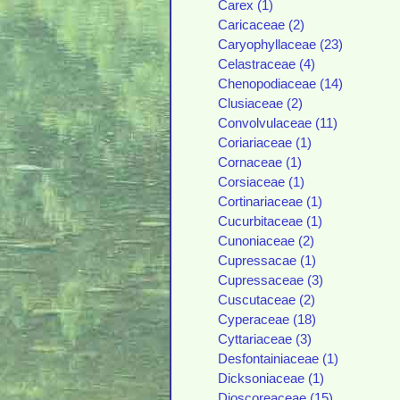
Carex (1)
Caricaceae (2)
Caryophyllaceae (23)
Celastraceae (4)
Chenopodiaceae (14)
Clusiaceae (2)
Convolvulaceae (11)
Coriariaceae (1)
Cornaceae (1)
Corsiaceae (1)
Cortinariaceae (1)
Cucurbitaceae (1)
Cunoniaceae (2)
Cupressacae (1)
Cupressaceae (3)
Cuscutaceae (2)
Cyperaceae (18)
Cyttariaceae (3)
Desfontainiaceae (1)
Dicksoniaceae (1)
Dioscoreaceae (15)