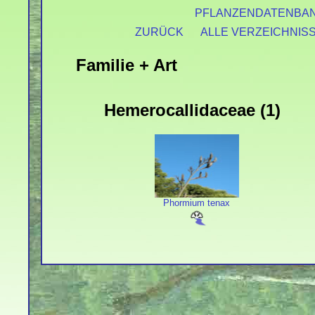
PFLANZENDATENBA
ZURÜCK
ALLE VERZEICHNIS
Familie + Art
Hemerocallidaceae (1)
Phormium tenax