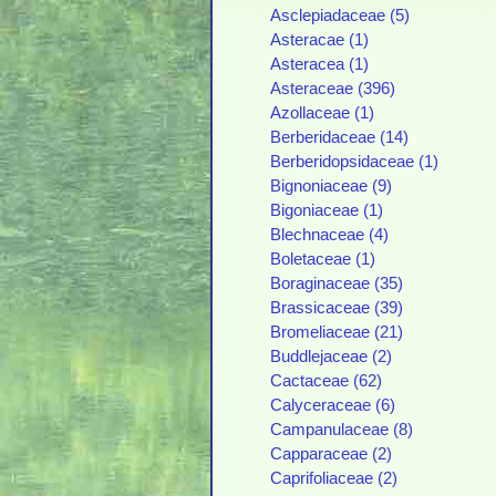
Asclepiadaceae (5)
Asteracae (1)
Asteracea (1)
Asteraceae (396)
Azollaceae (1)
Berberidaceae (14)
Berberidopsidaceae (1)
Bignoniaceae (9)
Bigoniaceae (1)
Blechnaceae (4)
Boletaceae (1)
Boraginaceae (35)
Brassicaceae (39)
Bromeliaceae (21)
Buddlejaceae (2)
Cactaceae (62)
Calyceraceae (6)
Campanulaceae (8)
Capparaceae (2)
Caprifoliaceae (2)