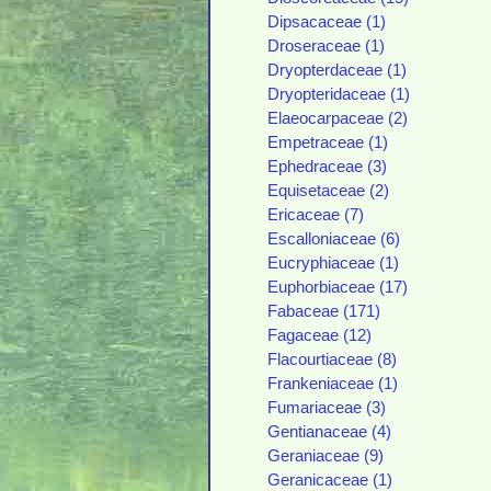
Dipsacaceae (1)
Droseraceae (1)
Dryopterdaceae (1)
Dryopteridaceae (1)
Elaeocarpaceae (2)
Empetraceae (1)
Ephedraceae (3)
Equisetaceae (2)
Ericaceae (7)
Escalloniaceae (6)
Eucryphiaceae (1)
Euphorbiaceae (17)
Fabaceae (171)
Fagaceae (12)
Flacourtiaceae (8)
Frankeniaceae (1)
Fumariaceae (3)
Gentianaceae (4)
Geraniaceae (9)
Geranicaceae (1)