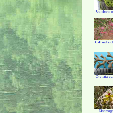
Baccharis 
Calliandra c
Cristaria sp
Dinemag