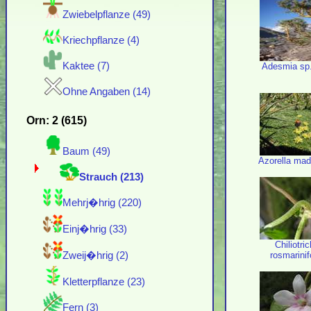
Zwiebelpflanze (49)
Kriechpflanze (4)
Kaktee (7)
Adesmia sp
Ohne Angaben (14)
Orn: 2 (615)
Baum (49)
Azorella mad
Strauch (213)
Mehrj�hrig (220)
Einj�hrig (33)
Chiliotri
rosmarini
Zweij�hrig (2)
Kletterpflanze (23)
Fern (3)