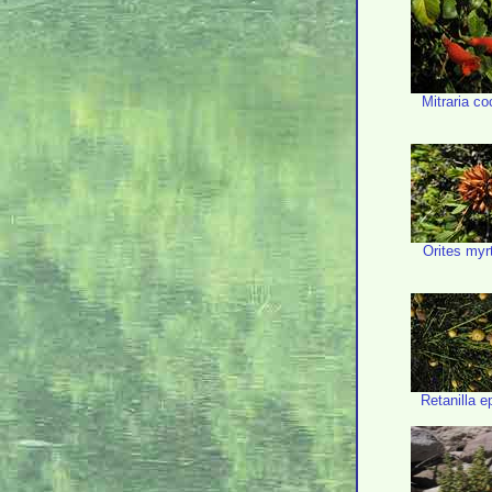
Mitraria c
Orites myr
Retanilla 