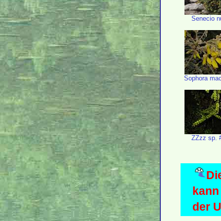
Senecio n
Sophora mac
ZZzz sp. 
Di
kann 
der 