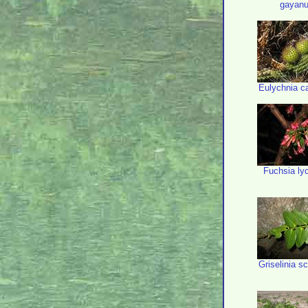
gayan
Eulychnia c
Fuchsia ly
Griselinia 