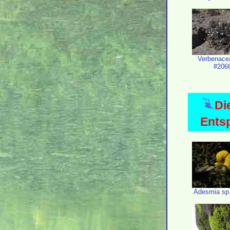
Verbenace
#206
Di
Ents
Adesmia sp