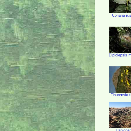
Coriaria rus
Diplolepsis 
Flourensia t
Haplopa