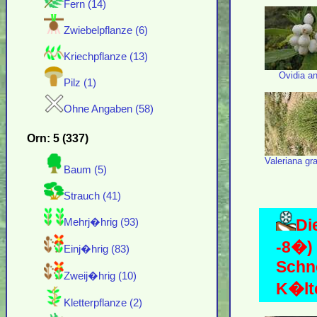
Fern (14)
Zwiebelpflanze (6)
Kriechpflanze (13)
Ovidia a
Pilz (1)
Ohne Angaben (58)
Orn: 5 (337)
Valeriana gra
Baum (5)
Strauch (41)
Di
Mehrj�hrig (93)
-8�)
Einj�hrig (83)
Schn
Zweij�hrig (10)
K�lte
Kletterpflanze (2)