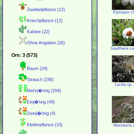
Zwiebelpflanze (12)
Elytropus ch
Kriechpflanze (12)
Kaktee (22)
Ohne Angaben (26)
Gaultheria c
Orn: 3 (573)
Baum (24)
Strauch (190)
Lucilia sp.
Mehrj�hrig (204)
Einj�hrig (49)
Zweij�hrig (4)
Kletterpflanze (10)
Nassauvia ax