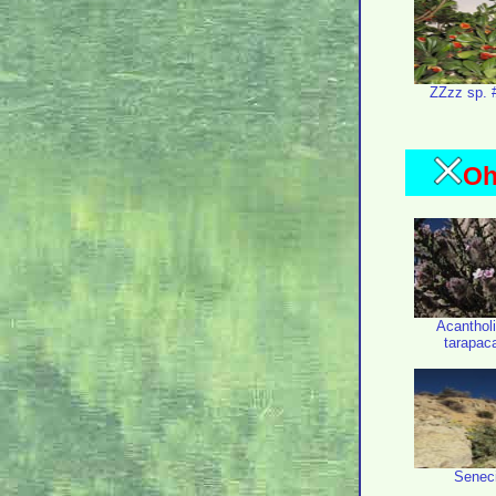
ZZzz sp. 
Oh
Acanthol
tarapac
Senec