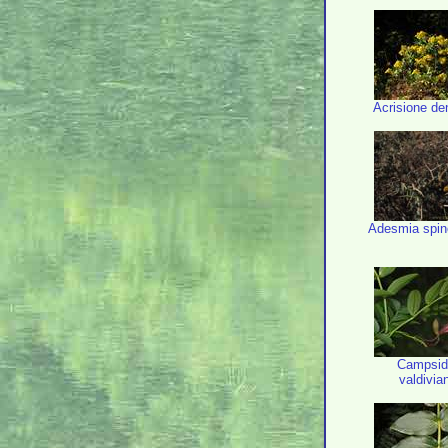
Acrisione den
Adesmia spin
Campsid
valdivi