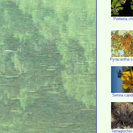
Porlieria ch
Pyracantha s
Senna cand
Tetraglochin 