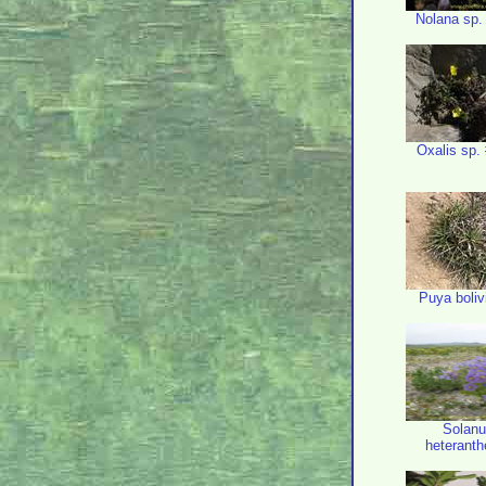
Nolana sp.
Oxalis sp.
Puya boliv
Solan
heterant