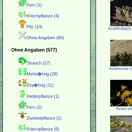
Fern (1)
Kriechpflanze (4)
Pilz (14)
Acantholippia
Ohne Angaben (84)
Ohne Angaben (577)
Strauch (27)
Asteraceae s
Mehrj�hrig (28)
Einj�hrig (11)
Kletterpflanze (1)
Fern (2)
Azara se
Zwiebelpflanze (1)
Kriechpflanze (6)