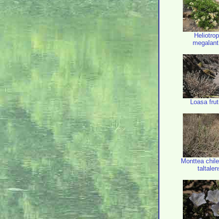
Heliotro
megalan
Loasa fru
Monttea chile
taltalen