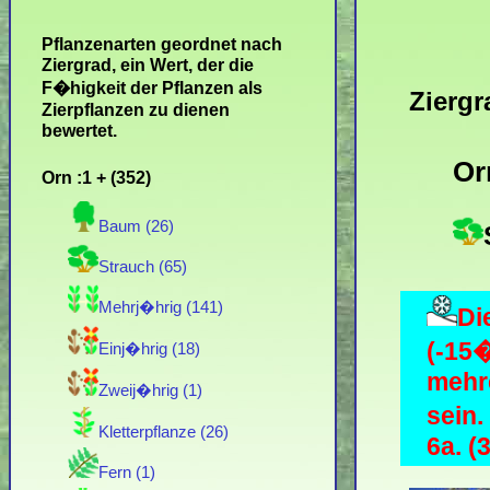
Pflanzenarten geordnet nach
Ziergrad, ein Wert, der die
F�higkeit der Pflanzen als
Ziergr
Zierpflanzen zu dienen
bewertet.
Or
Orn :1 + (352)
Baum (26)
Strauch (65)
Mehrj�hrig (141)
Di
(-15
Einj�hrig (18)
mehre
Zweij�hrig (1)
sein
Kletterpflanze (26)
6a. (
Fern (1)