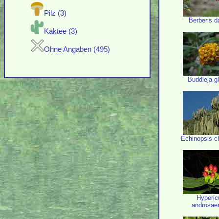
Pilz (3)
Berberis da
Kaktee (3)
Ohne Angaben (495)
Buddleja g
Echinopsis c
Hyperi
androsa