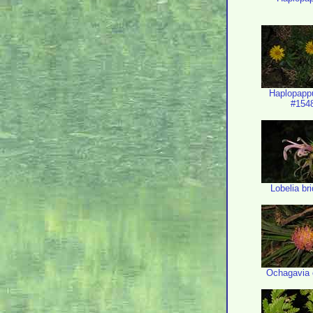
Haplopapp
#154
Lobelia bri
Ochagavia 