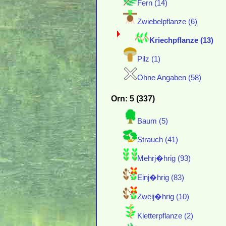
Fern (14)
Zwiebelpflanze (6)
Kriechpflanze (13)
Pilz (1)
Ohne Angaben (58)
Orn: 5 (337)
Baum (5)
Strauch (41)
Mehrj�hrig (93)
Einj�hrig (83)
Zweij�hrig (10)
Kletterpflanze (2)