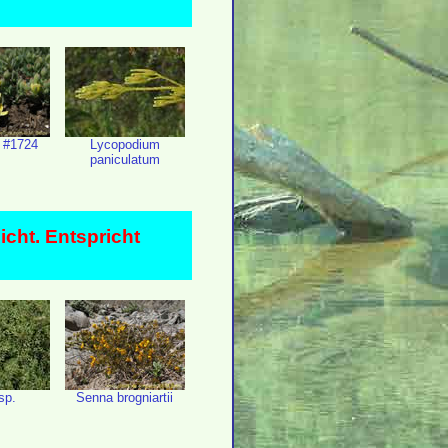
 #1724
Lycopodium
paniculatum
icht. Entspricht
sp.
Senna brogniartii