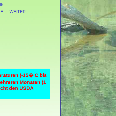
NK
SE
WEITER
raturen (-15� C bis
ehreren Monaten (1
richt den USDA