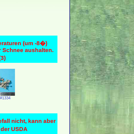
eraturen (um -8�)
r Schnee aushalten.
3)
 #1334
fall nicht, kann aber
t der USDA