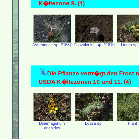
K�ltezone 9. (4)
Asteraceae sp. #1687
Convolvulus sp. #1810
Linum sp.
Die Pflanze vertr�gt den Frost n
USDA K�ltezonen 10 und 11. (4)
Dinemagonum
Loasa sp.
Plant 
ericoides