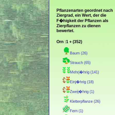
Pflanzenarten geordnet nach
Ziergrad, ein Wert, der die
F�higkeit der Pflanzen als
Zierpflanzen zu dienen
bewertet.
Orn :1 + (352)
Baum (26)
Strauch (65)
Mehrj�hrig (141)
Einj�hrig (18)
Zweij�hrig (1)
Kletterpflanze (26)
Fern (1)