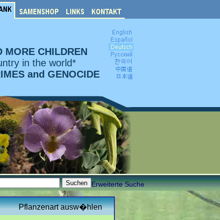
D MORE CHILDREN
ntry in the world*
RIMES and GENOCIDE
Erweiterte Suche
Pflanzenart ausw�hlen