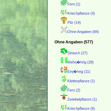
Fern (1)
Kriechpflanze (4)
Pilz (14)
Ohne Angaben (84)
Ohne Angaben (577)
Strauch (27)
Mehrj�hrig (28)
Einj�hrig (11)
Kletterpflanze (1)
Fern (2)
Zwiebelpflanze (1)
Kriechpflanze (6)