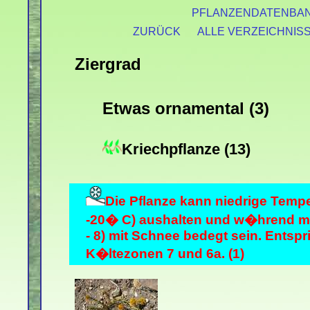
PFLANZENDATENBA
ZURÜCK
ALLE VERZEICHNIS
Ziergrad
Etwas ornamental (3)
Kriechpflanze (13)
Die Pflanze kann niedrige Tempe
-20� C) aushalten und w�hrend m
- 8) mit Schnee bedegt sein. Entsp
K�ltezonen 7 und 6a. (1)