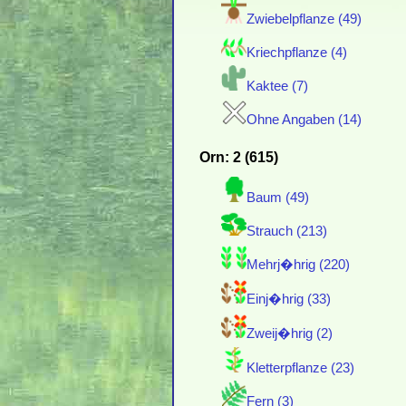
Zwiebelpflanze (49)
Kriechpflanze (4)
Kaktee (7)
Ohne Angaben (14)
Orn: 2 (615)
Baum (49)
Strauch (213)
Mehrj�hrig (220)
Einj�hrig (33)
Zweij�hrig (2)
Kletterpflanze (23)
Fern (3)