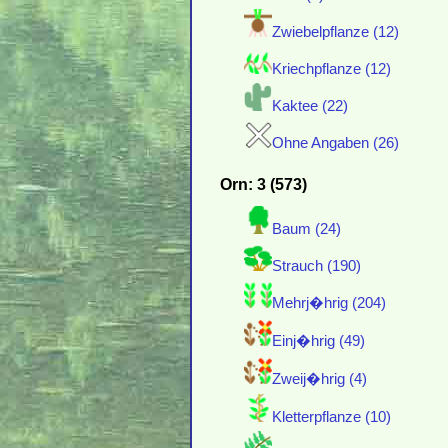
Zwiebelpflanze (12)
Kriechpflanze (12)
Kaktee (22)
Ohne Angaben (26)
Orn: 3 (573)
Baum (24)
Strauch (190)
Mehrj�hrig (204)
Einj�hrig (49)
Zweij�hrig (4)
Kletterpflanze (10)