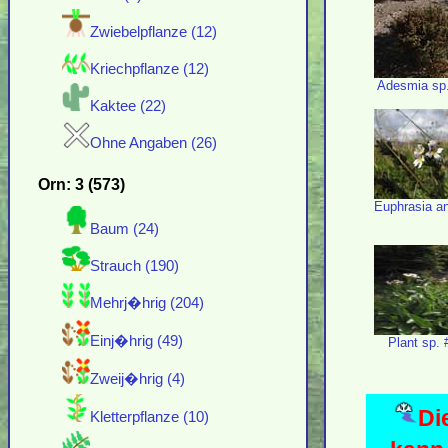
Zwiebelpflanze (12)
Kriechpflanze (12)
Adesmia sp
Kaktee (22)
Ohne Angaben (26)
Orn: 3 (573)
Euphrasia an
Baum (24)
Strauch (190)
Mehrj�hrig (204)
Einj�hrig (49)
Plant sp.
Zweij�hrig (4)
Di
Kletterpflanze (10)