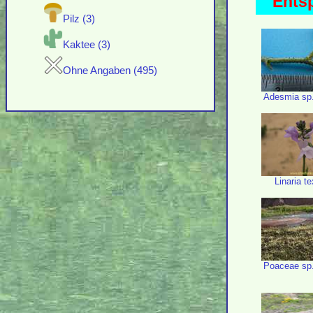
Ents
Pilz (3)
Kaktee (3)
Ohne Angaben (495)
Adesmia sp
Linaria t
Poaceae sp