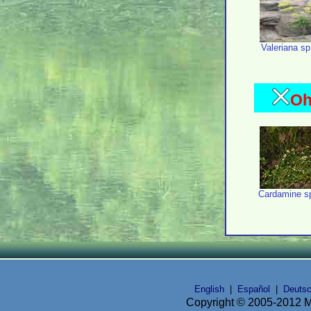
Valeriana s
Oh
Cardamine s
English
|
Español
|
Deuts
Copyright © 2005-2012 Mi