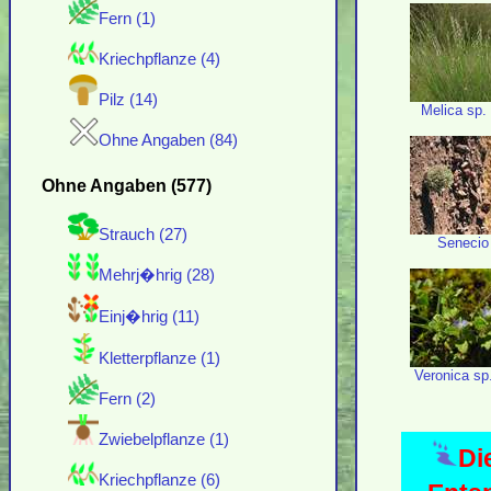
Fern (1)
Kriechpflanze (4)
Pilz (14)
Melica sp.
Ohne Angaben (84)
Ohne Angaben (577)
Strauch (27)
Senecio
Mehrj�hrig (28)
Einj�hrig (11)
Kletterpflanze (1)
Veronica sp
Fern (2)
Zwiebelpflanze (1)
Di
Kriechpflanze (6)