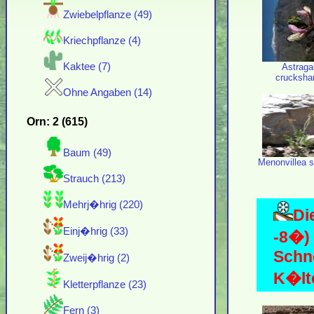
Zwiebelpflanze (49)
Kriechpflanze (4)
Kaktee (7)
Astraga
crucksha
Ohne Angaben (14)
Orn: 2 (615)
Baum (49)
Menonvillea 
Strauch (213)
Mehrj�hrig (220)
Di
Einj�hrig (33)
-8�)
Schn
Zweij�hrig (2)
K�lte
Kletterpflanze (23)
Fern (3)