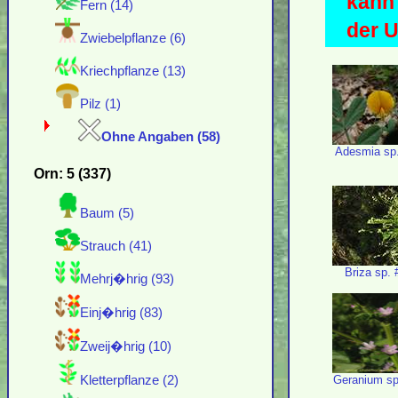
kann 
Fern (14)
der 
Zwiebelpflanze (6)
Kriechpflanze (13)
Pilz (1)
Ohne Angaben (58)
Adesmia sp
Orn: 5 (337)
Baum (5)
Strauch (41)
Briza sp.
Mehrj�hrig (93)
Einj�hrig (83)
Zweij�hrig (10)
Geranium sp
Kletterpflanze (2)