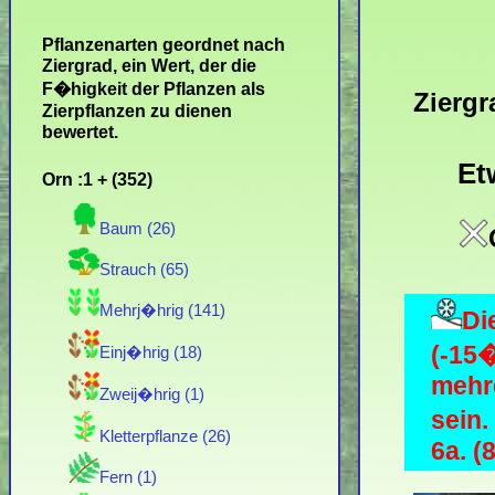
Pflanzenarten geordnet nach
Ziergrad, ein Wert, der die
F�higkeit der Pflanzen als
Ziergr
Zierpflanzen zu dienen
bewertet.
Et
Orn :1 + (352)
Baum (26)
Strauch (65)
Mehrj�hrig (141)
Di
(-15
Einj�hrig (18)
mehre
Zweij�hrig (1)
sein
Kletterpflanze (26)
6a. (8
Fern (1)