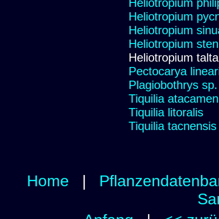
Heliotropium phil
Heliotropium pyc
Heliotropium sin
Heliotropium sten
Heliotropium talt
Pectocarya linear
Plagiobothrys sp
Tiquilia atacamen
Tiquilia litoralis
Tiquilia tacnensis
Home
|
Pflanzendatenba
Sa