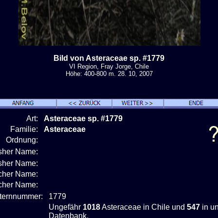
Bild von Asteraceae sp. #1779
VI Region, Fray Jorge, Chile
Höhe: 400-800 m. 28. 10, 2007
Art:
Asteraceae sp. #1779
Familie:
Asteraceae
Ordnung:
isher Name:
isher Name:
cher Name:
scher Name:
nternnummer:
1779
Ungefähr
1018
Asteraceae in Chile und
547
in u
Datenbank.