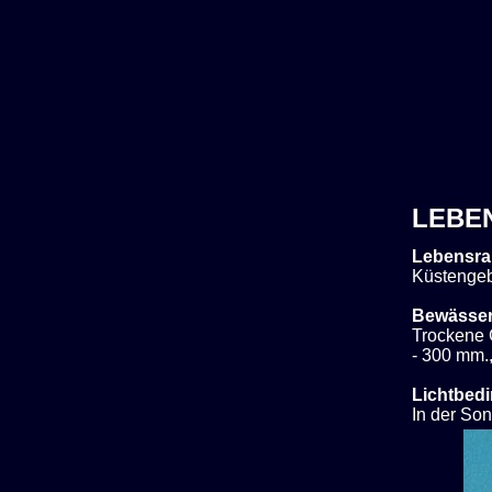
LEBE
Lebensra
Küstengeb
Bewässe
Trockene 
- 300 mm.,
Lichtbed
In der So