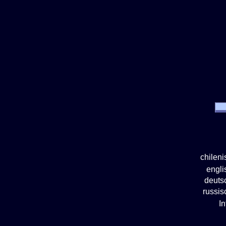
chilen
engl
deuts
russi
I