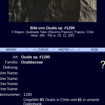
Bild von Oxalis sp. #1290
II Region, Quebrada Yales (Reserva Paposo), Paposo, Chile
Höhe: 500 - 700 m. 03. 12, 2007
Art:
Oxalis sp. #1290
Familie:
Oxalidaceae
Ordnung:
isher Name:
isher Name:
cher Name:
scher Name:
nternnummer:
1290
Ungefähr
91
Oxalis in Chile und
41
in unserer
Datenbank.