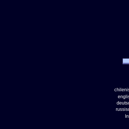
chilen
engl
deuts
russi
I