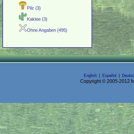
Pilz (3)
Kaktee (3)
Ohne Angaben (495)
English
|
Español
|
Deuts
Copyright © 2005-2012 Mi