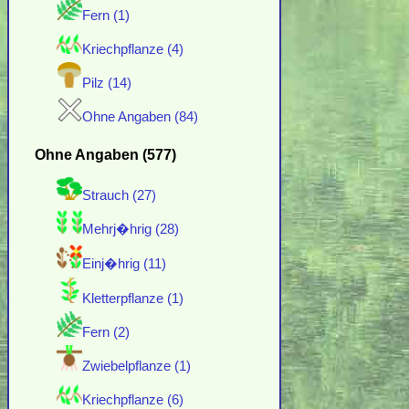
Fern (1)
Kriechpflanze (4)
Pilz (14)
Ohne Angaben (84)
Ohne Angaben (577)
Strauch (27)
Mehrj�hrig (28)
Einj�hrig (11)
Kletterpflanze (1)
Fern (2)
Zwiebelpflanze (1)
Kriechpflanze (6)