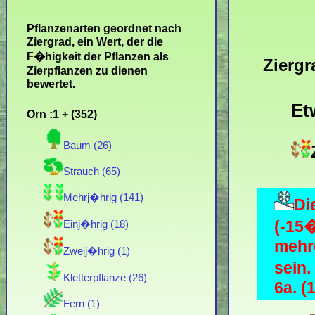
Pflanzenarten geordnet nach
Ziergrad, ein Wert, der die
F�higkeit der Pflanzen als
Ziergr
Zierpflanzen zu dienen
bewertet.
Et
Orn :1 + (352)
Baum (26)
Strauch (65)
Mehrj�hrig (141)
Di
(-15
Einj�hrig (18)
mehre
Zweij�hrig (1)
sein
Kletterpflanze (26)
6a. (1
Fern (1)