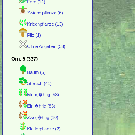
Fern (14)
Zwiebelpflanze (6)
Kriechpflanze (13)
Pilz (1)
Ohne Angaben (58)
Orn: 5 (337)
Baum (5)
Strauch (41)
Mehrj�hrig (93)
Einj�hrig (83)
Zweij�hrig (10)
Kletterpflanze (2)