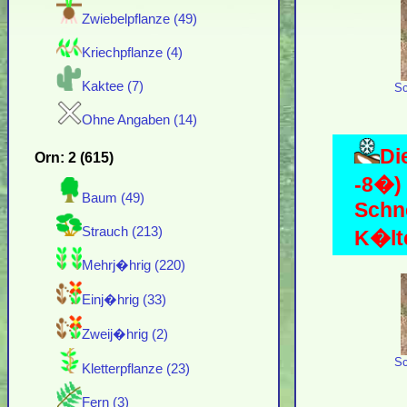
Zwiebelpflanze (49)
Kriechpflanze (4)
Kaktee (7)
Sc
Ohne Angaben (14)
Di
Orn: 2 (615)
-8�)
Baum (49)
Schn
Strauch (213)
K�lte
Mehrj�hrig (220)
Einj�hrig (33)
Zweij�hrig (2)
Sc
Kletterpflanze (23)
Fern (3)