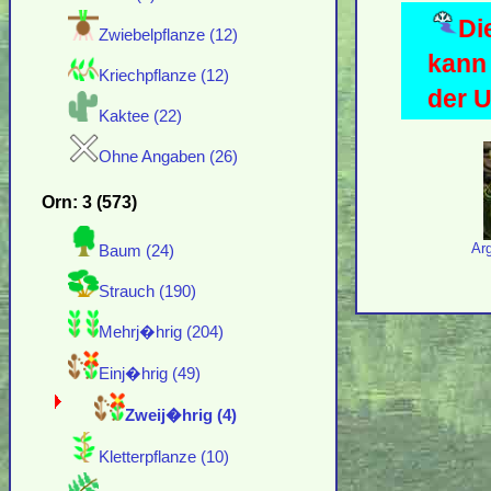
Di
Zwiebelpflanze (12)
kann 
Kriechpflanze (12)
der 
Kaktee (22)
Ohne Angaben (26)
Orn: 3 (573)
Ar
Baum (24)
Strauch (190)
Mehrj�hrig (204)
Einj�hrig (49)
Zweij�hrig (4)
Kletterpflanze (10)