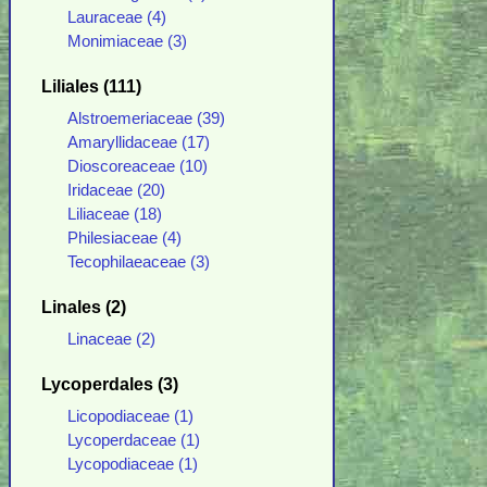
Lauraceae (4)
Monimiaceae (3)
Liliales (111)
Alstroemeriaceae (39)
Amaryllidaceae (17)
Dioscoreaceae (10)
Iridaceae (20)
Liliaceae (18)
Philesiaceae (4)
Tecophilaeaceae (3)
Linales (2)
Linaceae (2)
Lycoperdales (3)
Licopodiaceae (1)
Lycoperdaceae (1)
Lycopodiaceae (1)