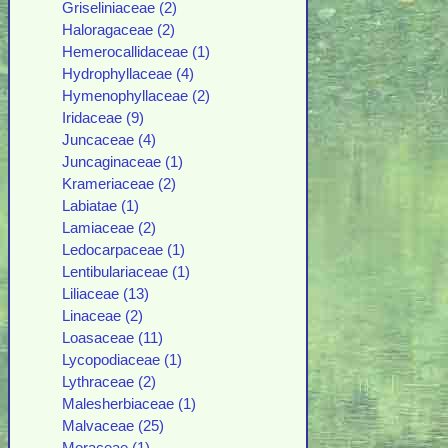
Griseliniaceae (2)
Haloragaceae (2)
Hemerocallidaceae (1)
Hydrophyllaceae (4)
Hymenophyllaceae (2)
Iridaceae (9)
Juncaceae (4)
Juncaginaceae (1)
Krameriaceae (2)
Labiatae (1)
Lamiaceae (2)
Ledocarpaceae (1)
Lentibulariaceae (1)
Liliaceae (13)
Linaceae (2)
Loasaceae (11)
Lycopodiaceae (1)
Lythraceae (2)
Malesherbiaceae (1)
Malvaceae (25)