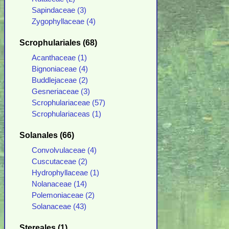
Sapindaceae (3)
Zygophyllaceae (4)
Scrophulariales (68)
Acanthaceae (1)
Bignoniaceae (4)
Buddlejaceae (2)
Gesneriaceae (3)
Scrophulariaceae (57)
Scrophulariaceas (1)
Solanales (66)
Convolvulaceae (4)
Cuscutaceae (2)
Hydrophyllaceae (1)
Nolanaceae (14)
Polemoniaceae (2)
Solanaceae (43)
Stereales (1)