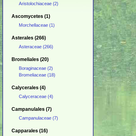
Aristolochiaceae (2)
Ascomycetes (1)
Morchellaceae (1)
Asterales (266)
Asteraceae (266)
Bromeliales (20)
Boraginaceae (2)
Bromeliaceae (18)
Calycerales (4)
Calyceraceae (4)
Campanulales (7)
Campanulaceae (7)
Capparales (16)