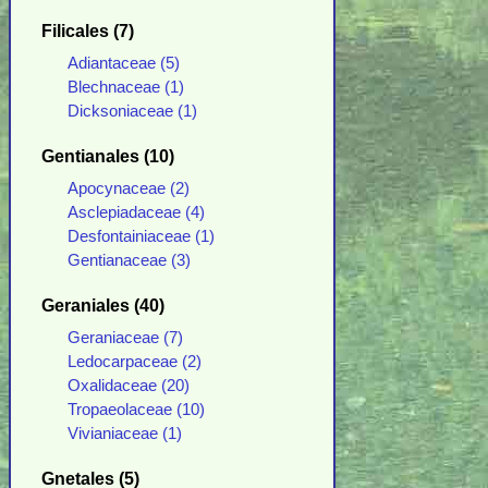
Filicales (7)
Adiantaceae (5)
Blechnaceae (1)
Dicksoniaceae (1)
Gentianales (10)
Apocynaceae (2)
Asclepiadaceae (4)
Desfontainiaceae (1)
Gentianaceae (3)
Geraniales (40)
Geraniaceae (7)
Ledocarpaceae (2)
Oxalidaceae (20)
Tropaeolaceae (10)
Vivianiaceae (1)
Gnetales (5)