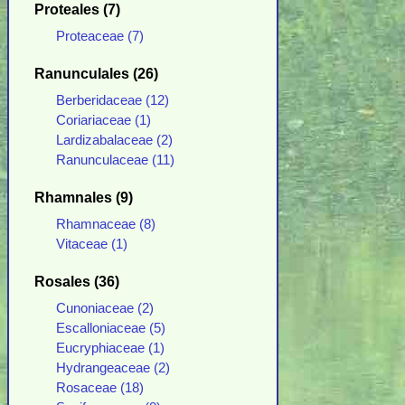
Proteales (7)
Proteaceae (7)
Ranunculales (26)
Berberidaceae (12)
Coriariaceae (1)
Lardizabalaceae (2)
Ranunculaceae (11)
Rhamnales (9)
Rhamnaceae (8)
Vitaceae (1)
Rosales (36)
Cunoniaceae (2)
Escalloniaceae (5)
Eucryphiaceae (1)
Hydrangeaceae (2)
Rosaceae (18)