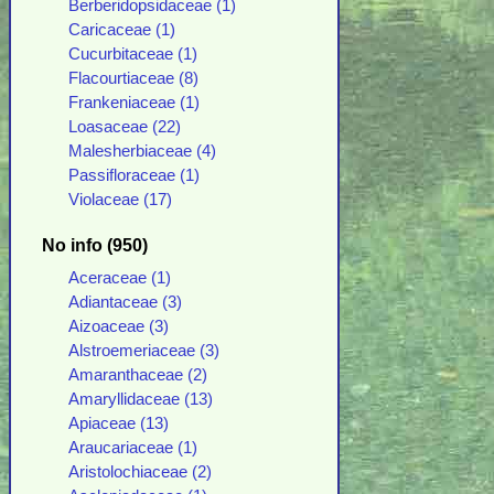
Berberidopsidaceae (1)
Caricaceae (1)
Cucurbitaceae (1)
Flacourtiaceae (8)
Frankeniaceae (1)
Loasaceae (22)
Malesherbiaceae (4)
Passifloraceae (1)
Violaceae (17)
No info (950)
Aceraceae (1)
Adiantaceae (3)
Aizoaceae (3)
Alstroemeriaceae (3)
Amaranthaceae (2)
Amaryllidaceae (13)
Apiaceae (13)
Araucariaceae (1)
Aristolochiaceae (2)