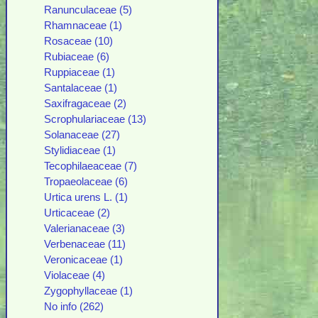
Ranunculaceae (5)
Rhamnaceae (1)
Rosaceae (10)
Rubiaceae (6)
Ruppiaceae (1)
Santalaceae (1)
Saxifragaceae (2)
Scrophulariaceae (13)
Solanaceae (27)
Stylidiaceae (1)
Tecophilaeaceae (7)
Tropaeolaceae (6)
Urtica urens L. (1)
Urticaceae (2)
Valerianaceae (3)
Verbenaceae (11)
Veronicaceae (1)
Violaceae (4)
Zygophyllaceae (1)
No info (262)