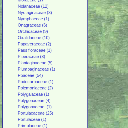
Moraceae (1)
Nolanaceae (12)
Nyctaginaceae (3)
Nymphaceae (1)
Onagraceae (6)
Orchidaceae (9)
Oxalidaceae (10)
Papaveraceae (2)
Passifloraceae (1)
Piperaceae (3)
Plantaginaceae (5)
Plumbaginaceae (1)
Poaceae (54)
Podocarpaceae (1)
Polemoniaceae (2)
Polygalaceae (1)
Polygonaceae (4)
Polygonaceae. (1)
Portulacaceae (25)
Portulaceae (1)
Primulaceae (1)