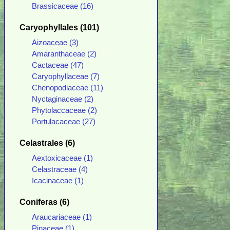
Brassicaceae (16)
Caryophyllales (101)
Aizoaceae (3)
Amaranthaceae (2)
Cactaceae (47)
Caryophyllaceae (7)
Chenopodiaceae (11)
Nyctaginaceae (2)
Phytolaccaceae (2)
Portulacaceae (27)
Celastrales (6)
Aextoxicaceae (1)
Celastraceae (4)
Icacinaceae (1)
Coniferas (6)
Araucariaceae (1)
Pinaceae (1)