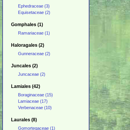
Ephedraceae (3)
Equisetaceae (2)
Gomphales (1)
Ramariaceae (1)
Haloragales (2)
Gunneraceae (2)
Juncales (2)
Juncaceae (2)
Lamiales (42)
Boraginaceae (15)
Lamiaceae (17)
Verbenaceae (10)
Laurales (8)
Gomortegaceae (1)