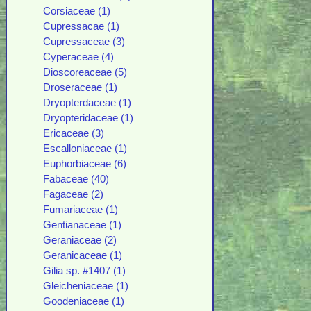
Corsiaceae (1)
Cupressacae (1)
Cupressaceae (3)
Cyperaceae (4)
Dioscoreaceae (5)
Droseraceae (1)
Dryopterdaceae (1)
Dryopteridaceae (1)
Ericaceae (3)
Escalloniaceae (1)
Euphorbiaceae (6)
Fabaceae (40)
Fagaceae (2)
Fumariaceae (1)
Gentianaceae (1)
Geraniaceae (2)
Geranicaceae (1)
Gilia sp. #1407 (1)
Gleicheniaceae (1)
Goodeniaceae (1)