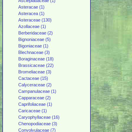
Asclepiadaceae (1)
Asteracae (1)
Asteracea (1)
Asteraceae (130)
Azollaceae (1)
Berberidaceae (2)
Bignoniaceae (5)
Bigoniaceae (1)
Blechnaceae (3)
Boraginaceae (18)
Brassicaceae (22)
Bromeliaceae (3)
Cactaceae (15)
Calyceraceae (2)
Campanulaceae (1)
Capparaceae (2)
Caprifoliaceae (1)
Caricaceae (1)
Caryophyllaceae (16)
Chenopodiaceae (3)
Convolvulaceae (7)