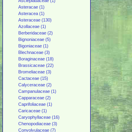
Asclepiadaceae (1)
Asteracae (1)
Asteracea (1)
Asteraceae (130)
Azollaceae (1)
Berberidaceae (2)
Bignoniaceae (5)
Bigoniaceae (1)
Blechnaceae (3)
Boraginaceae (18)
Brassicaceae (22)
Bromeliaceae (3)
Cactaceae (15)
Calyceraceae (2)
Campanulaceae (1)
Capparaceae (2)
Caprifoliaceae (1)
Caricaceae (1)
Caryophyllaceae (16)
Chenopodiaceae (3)
Convolvulaceae (7)