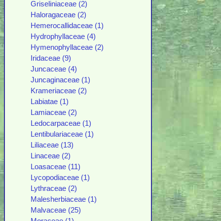
Griseliniaceae (2)
Haloragaceae (2)
Hemerocallidaceae (1)
Hydrophyllaceae (4)
Hymenophyllaceae (2)
Iridaceae (9)
Juncaceae (4)
Juncaginaceae (1)
Krameriaceae (2)
Labiatae (1)
Lamiaceae (2)
Ledocarpaceae (1)
Lentibulariaceae (1)
Liliaceae (13)
Linaceae (2)
Loasaceae (11)
Lycopodiaceae (1)
Lythraceae (2)
Malesherbiaceae (1)
Malvaceae (25)