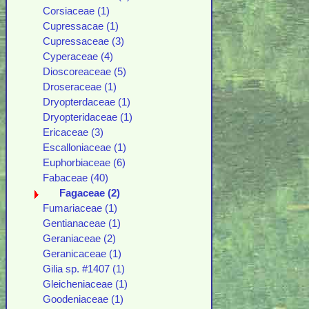
Corsiaceae (1)
Cupressacae (1)
Cupressaceae (3)
Cyperaceae (4)
Dioscoreaceae (5)
Droseraceae (1)
Dryopterdaceae (1)
Dryopteridaceae (1)
Ericaceae (3)
Escalloniaceae (1)
Euphorbiaceae (6)
Fabaceae (40)
Fagaceae (2)
Fumariaceae (1)
Gentianaceae (1)
Geraniaceae (2)
Geranicaceae (1)
Gilia sp. #1407 (1)
Gleicheniaceae (1)
Goodeniaceae (1)