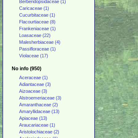
Berberidopsidaceae (1)
Caricaceae (1)
Cucurbitaceae (1)
Flacourtiaceae (8)
Frankeniaceae (1)
Loasaceae (22)
Malesherbiaceae (4)
Passifloraceae (1)
Violaceae (17)
No info (950)
Aceraceae (1)
Adiantaceae (3)
Aizoaceae (3)
Alstroemeriaceae (3)
Amaranthaceae (2)
Amaryllidaceae (13)
Apiaceae (13)
Araucariaceae (1)
Aristolochiaceae (2)