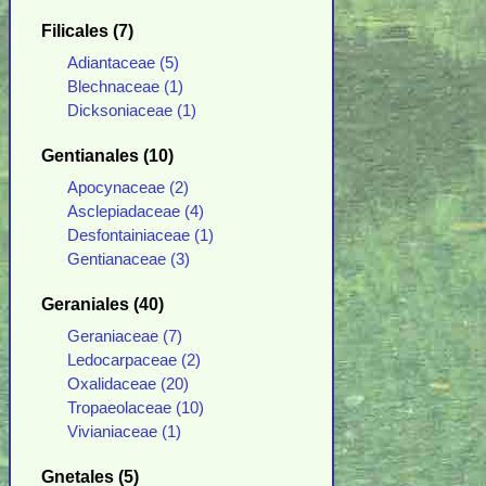
Filicales (7)
Adiantaceae (5)
Blechnaceae (1)
Dicksoniaceae (1)
Gentianales (10)
Apocynaceae (2)
Asclepiadaceae (4)
Desfontainiaceae (1)
Gentianaceae (3)
Geraniales (40)
Geraniaceae (7)
Ledocarpaceae (2)
Oxalidaceae (20)
Tropaeolaceae (10)
Vivianiaceae (1)
Gnetales (5)