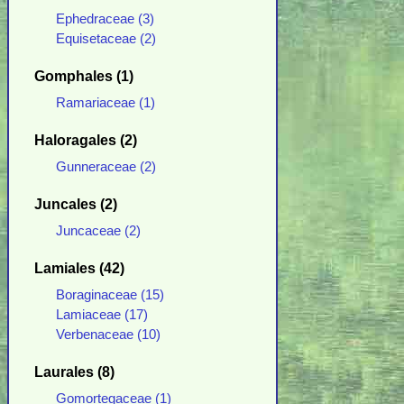
Ephedraceae (3)
Equisetaceae (2)
Gomphales (1)
Ramariaceae (1)
Haloragales (2)
Gunneraceae (2)
Juncales (2)
Juncaceae (2)
Lamiales (42)
Boraginaceae (15)
Lamiaceae (17)
Verbenaceae (10)
Laurales (8)
Gomortegaceae (1)