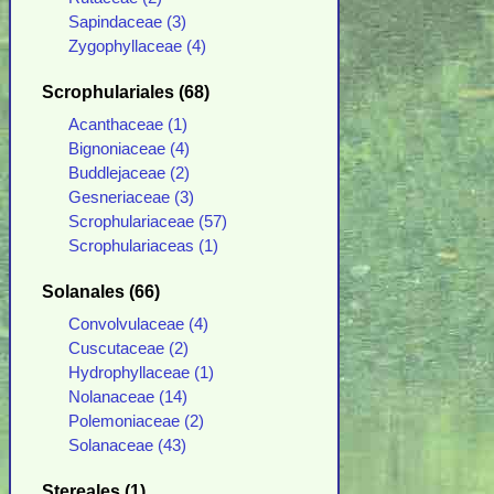
Sapindaceae (3)
Zygophyllaceae (4)
Scrophulariales (68)
Acanthaceae (1)
Bignoniaceae (4)
Buddlejaceae (2)
Gesneriaceae (3)
Scrophulariaceae (57)
Scrophulariaceas (1)
Solanales (66)
Convolvulaceae (4)
Cuscutaceae (2)
Hydrophyllaceae (1)
Nolanaceae (14)
Polemoniaceae (2)
Solanaceae (43)
Stereales (1)