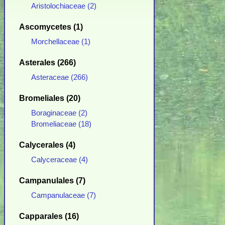
Aristolochiaceae (2)
Ascomycetes (1)
Morchellaceae (1)
Asterales (266)
Asteraceae (266)
Bromeliales (20)
Boraginaceae (2)
Bromeliaceae (18)
Calycerales (4)
Calyceraceae (4)
Campanulales (7)
Campanulaceae (7)
Capparales (16)