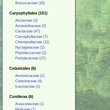
Brassicaceae (16)
Caryophyllales (101)
Aizoaceae (3)
Amaranthaceae (2)
Cactaceae (47)
Caryophyllaceae (7)
Chenopodiaceae (11)
Nyctaginaceae (2)
Phytolaccaceae (2)
Portulacaceae (27)
Celastrales (6)
Aextoxicaceae (1)
Celastraceae (4)
Icacinaceae (1)
Coniferas (6)
Araucariaceae (1)
Pinaceae (1)