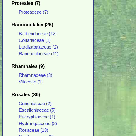
Proteales (7)
Proteaceae (7)
Ranunculales (26)
Berberidaceae (12)
Coriariaceae (1)
Lardizabalaceae (2)
Ranunculaceae (11)
Rhamnales (9)
Rhamnaceae (8)
Vitaceae (1)
Rosales (36)
Cunoniaceae (2)
Escalloniaceae (5)
Eucryphiaceae (1)
Hydrangeaceae (2)
Rosaceae (18)