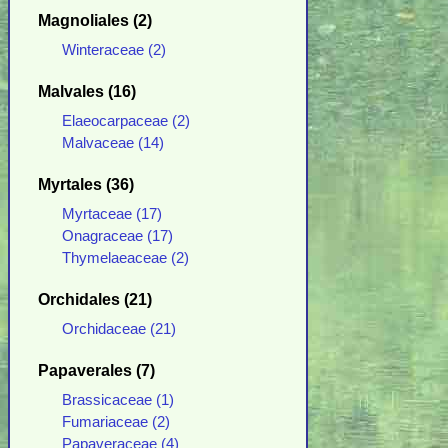
Magnoliales (2)
Winteraceae (2)
Malvales (16)
Elaeocarpaceae (2)
Malvaceae (14)
Myrtales (36)
Myrtaceae (17)
Onagraceae (17)
Thymelaeaceae (2)
Orchidales (21)
Orchidaceae (21)
Papaverales (7)
Brassicaceae (1)
Fumariaceae (2)
Papaveraceae (4)