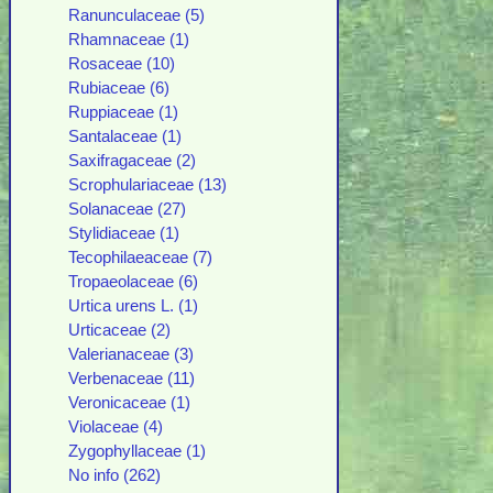
Ranunculaceae (5)
Rhamnaceae (1)
Rosaceae (10)
Rubiaceae (6)
Ruppiaceae (1)
Santalaceae (1)
Saxifragaceae (2)
Scrophulariaceae (13)
Solanaceae (27)
Stylidiaceae (1)
Tecophilaeaceae (7)
Tropaeolaceae (6)
Urtica urens L. (1)
Urticaceae (2)
Valerianaceae (3)
Verbenaceae (11)
Veronicaceae (1)
Violaceae (4)
Zygophyllaceae (1)
No info (262)