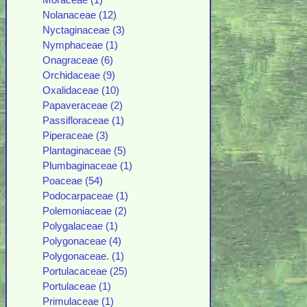
Moraceae (1)
Nolanaceae (12)
Nyctaginaceae (3)
Nymphaceae (1)
Onagraceae (6)
Orchidaceae (9)
Oxalidaceae (10)
Papaveraceae (2)
Passifloraceae (1)
Piperaceae (3)
Plantaginaceae (5)
Plumbaginaceae (1)
Poaceae (54)
Podocarpaceae (1)
Polemoniaceae (2)
Polygalaceae (1)
Polygonaceae (4)
Polygonaceae. (1)
Portulacaceae (25)
Portulaceae (1)
Primulaceae (1)