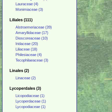
Lauraceae (4)
Monimiaceae (3)
Liliales (111)
Alstroemeriaceae (39)
Amaryllidaceae (17)
Dioscoreaceae (10)
Iridaceae (20)
Liliaceae (18)
Philesiaceae (4)
Tecophilaeaceae (3)
Linales (2)
Linaceae (2)
Lycoperdales (3)
Licopodiaceae (1)
Lycoperdaceae (1)
Lycopodiaceae (1)