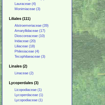
Lauraceae (4)
Monimiaceae (3)
Liliales (111)
Alstroemeriaceae (39)
Amaryllidaceae (17)
Dioscoreaceae (10)
Iridaceae (20)
Liliaceae (18)
Philesiaceae (4)
Tecophilaeaceae (3)
Linales (2)
Linaceae (2)
Lycoperdales (3)
Licopodiaceae (1)
Lycoperdaceae (1)
Lycopodiaceae (1)