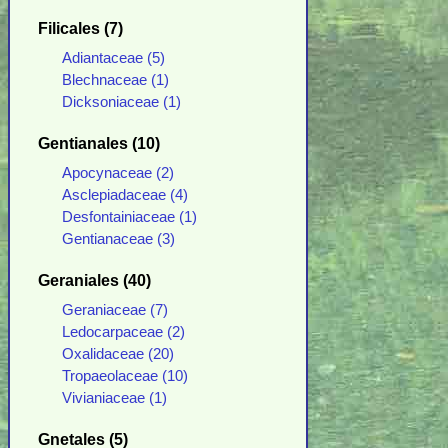
Filicales (7)
Adiantaceae (5)
Blechnaceae (1)
Dicksoniaceae (1)
Gentianales (10)
Apocynaceae (2)
Asclepiadaceae (4)
Desfontainiaceae (1)
Gentianaceae (3)
Geraniales (40)
Geraniaceae (7)
Ledocarpaceae (2)
Oxalidaceae (20)
Tropaeolaceae (10)
Vivianiaceae (1)
Gnetales (5)