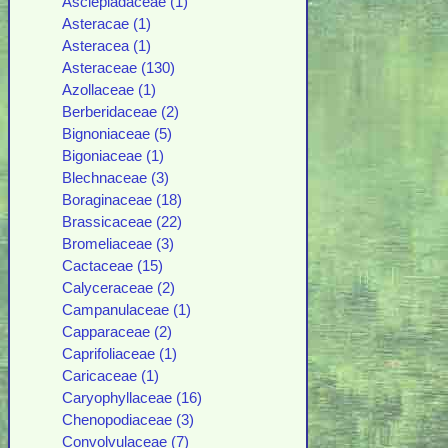
Asclepiadaceae (1)
Asteracae (1)
Asteracea (1)
Asteraceae (130)
Azollaceae (1)
Berberidaceae (2)
Bignoniaceae (5)
Bigoniaceae (1)
Blechnaceae (3)
Boraginaceae (18)
Brassicaceae (22)
Bromeliaceae (3)
Cactaceae (15)
Calyceraceae (2)
Campanulaceae (1)
Capparaceae (2)
Caprifoliaceae (1)
Caricaceae (1)
Caryophyllaceae (16)
Chenopodiaceae (3)
Convolvulaceae (7)