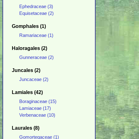
Ephedraceae (3)
Equisetaceae (2)
Gomphales (1)
Ramariaceae (1)
Haloragales (2)
Gunneraceae (2)
Juncales (2)
Juncaceae (2)
Lamiales (42)
Boraginaceae (15)
Lamiaceae (17)
Verbenaceae (10)
Laurales (8)
Gomortegaceae (1)