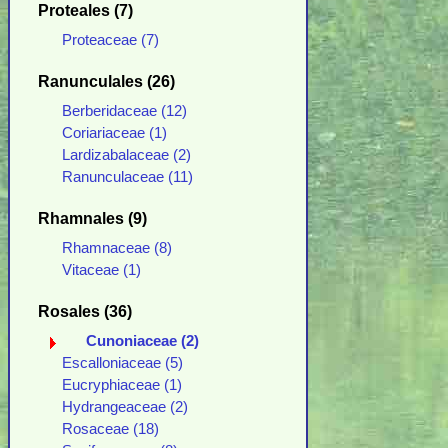
Proteales (7)
Proteaceae (7)
Ranunculales (26)
Berberidaceae (12)
Coriariaceae (1)
Lardizabalaceae (2)
Ranunculaceae (11)
Rhamnales (9)
Rhamnaceae (8)
Vitaceae (1)
Rosales (36)
Cunoniaceae (2)
Escalloniaceae (5)
Eucryphiaceae (1)
Hydrangeaceae (2)
Rosaceae (18)