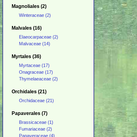
Magnoliales (2)
Winteraceae (2)
Malvales (16)
Elaeocarpaceae (2)
Malvaceae (14)
Myrtales (36)
Myrtaceae (17)
Onagraceae (17)
Thymelaeaceae (2)
Orchidales (21)
Orchidaceae (21)
Papaverales (7)
Brassicaceae (1)
Fumariaceae (2)
Papaveraceae (4)