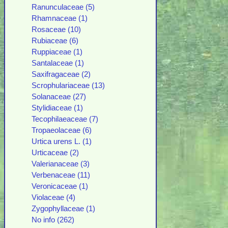
Ranunculaceae (5)
Rhamnaceae (1)
Rosaceae (10)
Rubiaceae (6)
Ruppiaceae (1)
Santalaceae (1)
Saxifragaceae (2)
Scrophulariaceae (13)
Solanaceae (27)
Stylidiaceae (1)
Tecophilaeaceae (7)
Tropaeolaceae (6)
Urtica urens L. (1)
Urticaceae (2)
Valerianaceae (3)
Verbenaceae (11)
Veronicaceae (1)
Violaceae (4)
Zygophyllaceae (1)
No info (262)