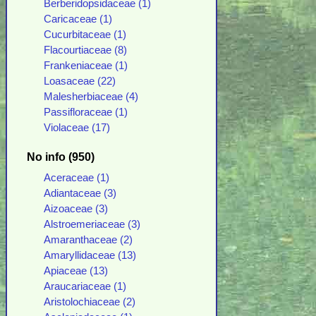
Berberidopsidaceae (1)
Caricaceae (1)
Cucurbitaceae (1)
Flacourtiaceae (8)
Frankeniaceae (1)
Loasaceae (22)
Malesherbiaceae (4)
Passifloraceae (1)
Violaceae (17)
No info (950)
Aceraceae (1)
Adiantaceae (3)
Aizoaceae (3)
Alstroemeriaceae (3)
Amaranthaceae (2)
Amaryllidaceae (13)
Apiaceae (13)
Araucariaceae (1)
Aristolochiaceae (2)