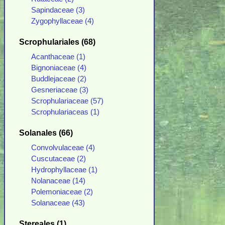
Sapindaceae (3)
Zygophyllaceae (4)
Scrophulariales (68)
Acanthaceae (1)
Bignoniaceae (4)
Buddlejaceae (2)
Gesneriaceae (3)
Scrophulariaceae (57)
Scrophulariaceas (1)
Solanales (66)
Convolvulaceae (4)
Cuscutaceae (2)
Hydrophyllaceae (1)
Nolanaceae (14)
Polemoniaceae (2)
Solanaceae (43)
Stereales (1)