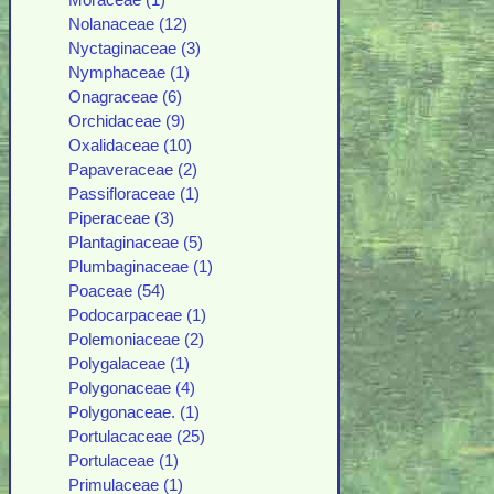
Moraceae (1)
Nolanaceae (12)
Nyctaginaceae (3)
Nymphaceae (1)
Onagraceae (6)
Orchidaceae (9)
Oxalidaceae (10)
Papaveraceae (2)
Passifloraceae (1)
Piperaceae (3)
Plantaginaceae (5)
Plumbaginaceae (1)
Poaceae (54)
Podocarpaceae (1)
Polemoniaceae (2)
Polygalaceae (1)
Polygonaceae (4)
Polygonaceae. (1)
Portulacaceae (25)
Portulaceae (1)
Primulaceae (1)