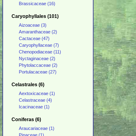
Brassicaceae (16)
Caryophyllales (101)
Aizoaceae (3)
Amaranthaceae (2)
Cactaceae (47)
Caryophyllaceae (7)
Chenopodiaceae (11)
Nyctaginaceae (2)
Phytolaccaceae (2)
Portulacaceae (27)
Celastrales (6)
Aextoxicaceae (1)
Celastraceae (4)
Icacinaceae (1)
Coniferas (6)
Araucariaceae (1)
Pinaceae (1)