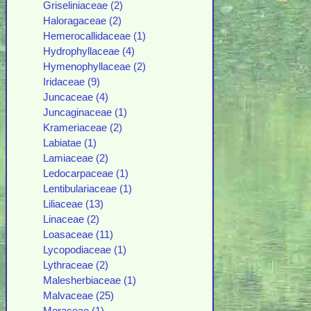
Griseliniaceae (2)
Haloragaceae (2)
Hemerocallidaceae (1)
Hydrophyllaceae (4)
Hymenophyllaceae (2)
Iridaceae (9)
Juncaceae (4)
Juncaginaceae (1)
Krameriaceae (2)
Labiatae (1)
Lamiaceae (2)
Ledocarpaceae (1)
Lentibulariaceae (1)
Liliaceae (13)
Linaceae (2)
Loasaceae (11)
Lycopodiaceae (1)
Lythraceae (2)
Malesherbiaceae (1)
Malvaceae (25)