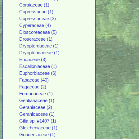
Corsiaceae (1)
Cupressacae (1)
Cupressaceae (3)
Cyperaceae (4)
Dioscoreaceae (5)
Droseraceae (1)
Dryopterdaceae (1)
Dryopteridaceae (1)
Ericaceae (3)
Escalloniaceae (1)
Euphorbiaceae (6)
Fabaceae (40)
Fagaceae (2)
Fumariaceae (1)
Gentianaceae (1)
Geraniaceae (2)
Geranicaceae (1)
Gilia sp. #1407 (1)
Gleicheniaceae (1)
Goodeniaceae (1)