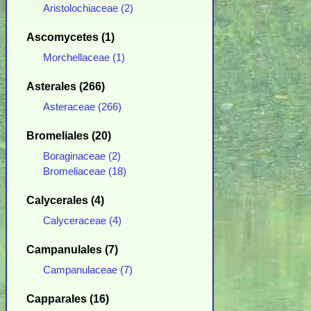
Aristolochiaceae (2)
Ascomycetes (1)
Morchellaceae (1)
Asterales (266)
Asteraceae (266)
Bromeliales (20)
Boraginaceae (2)
Bromeliaceae (18)
Calycerales (4)
Calyceraceae (4)
Campanulales (7)
Campanulaceae (7)
Capparales (16)