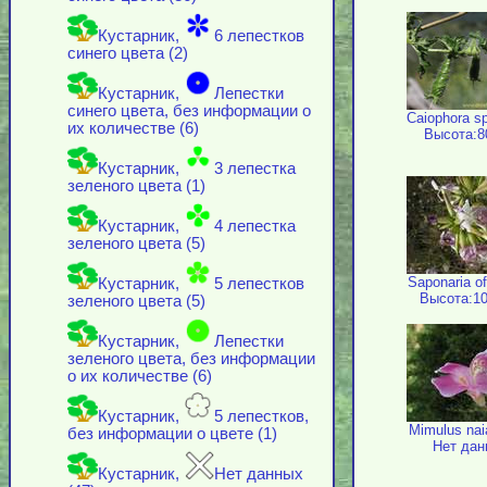
Кустарник,
6 лепестков
синего цвета (2)
Кустарник,
Лепестки
синего цвета, без информации о
Caiophora s
их количестве (6)
Высота:8
Кустарник,
3 лепестка
зеленого цвета (1)
Кустарник,
4 лепестка
зеленого цвета (5)
Saponaria off
Кустарник,
5 лепестков
Высота:10
зеленого цвета (5)
Кустарник,
Лепестки
зеленого цвета, без информации
о их количестве (6)
Кустарник,
5 лепестков,
Mimulus nai
без информации о цвете (1)
Нет дан
Кустарник,
Нет данных