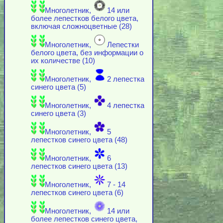
Многолетник,
14 или
более лепестков белого цвета,
включая cложноцветные (28)
Многолетник,
Лепестки
белого цвета, без информации о
их количестве (10)
Многолетник,
2 лепестка
синего цвета (5)
Многолетник,
4 лепестка
синего цвета (3)
Многолетник,
5
лепестков синего цвета (48)
Многолетник,
6
лепестков синего цвета (13)
Многолетник,
7 - 14
лепестков синего цвета (6)
Многолетник,
14 или
более лепестков синего цвета,