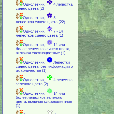
Однолетник,
4 лепестка
синего цвета (2)
Однолетник,
5
лепестков синего цвета (22)
Однолетник,
7 - 14
лепестков синего цвета (1)
Однолетник,
14 или
более лепестков синего цвета,
включая cложноцветные (1)
Однолетник,
Лепестки
синего цвета, без информации о
их количестве (1)
Однолетник,
4 лепестка
зеленого цвета (2)
Однолетник,
14 или
более лепестков зеленого
цвета, включая cложноцветные
(1)