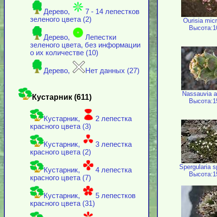
Дерево,
7 - 14 лепестков
зеленого цвета (2)
Ourisia mic
Высота:1
Дерево,
Лепестки
зеленого цвета, без информации
о их количестве (10)
Дерево,
Нет данных (27)
Nassauvia a
Кустарник (611)
Высота:1
Кустарник,
2 лепестка
красного цвета (3)
Кустарник,
3 лепестка
красного цвета (2)
Spergularia 
Кустарник,
4 лепестка
Высота:1
красного цвета (7)
Кустарник,
5 лепестков
красного цвета (31)