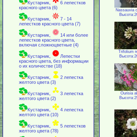
Кустарник,
6 лепестков
красного цвета (6)
Nassauvia d
Высота:2
Кустарник,
7 - 14
лепестков красного цвета (7)
Кустарник,
14 или более
лепестков красного цвета,
включая cложноцветные (4)
Trifolium 
Высота:2
Кустарник,
Лепестки
красного цвета, без информации
о их количестве (18)
Кустарник,
2 лепестка
желтого цвета (3)
Ourisia a
Кустарник,
3 лепестка
Высота:2
желтого цвета (2)
Кустарник,
4 лепестка
желтого цвета (10)
Кустарник,
5 лепестков
желтого цвета (78)