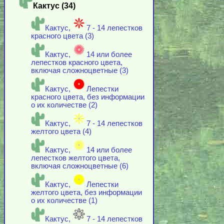
Кактус (34)
Кактус,
7 - 14 лепестков
красного цвета (3)
Кактус,
14 или более
лепестков красного цвета,
включая cложноцветные (3)
Кактус,
Лепестки
красного цвета, без информации
о их количестве (2)
Кактус,
7 - 14 лепестков
желтого цвета (4)
Кактус,
14 или более
лепестков желтого цвета,
включая cложноцветные (6)
Кактус,
Лепестки
желтого цвета, без информации
о их количестве (1)
Кактус,
7 - 14 лепестков