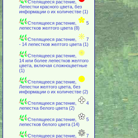
Стелящееся растение,
Лепестки красного цвета, без
информации о их количестве (1)
Стелящееся растение,
5
лепестков желтого цвета (8)
Стелящееся растение,
7
- 14 лепестков желтого цвета (1)
Стелящееся растение,
14 или более лепестков желтого
цвета, включая cложноцветные
(1)
Стелящееся растение,
Лепестки желтого цвета, без
информации о их количестве (2)
Стелящееся растение,
4
лепестка белого цвета (2)
Стелящееся растение,
5
лепестков белого цвета (14)
Стелящееся растение,
7