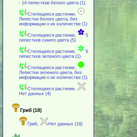
- 14 лепестков белого цвета (1)
Стелящееся растение,
Лепестки белого цвета, без
информации о их количестве (1)
Стелящееся растение,
5
лепестков синего цвета (5)
Стелящееся растение,
6
лепестков зеленого цвета (1)
Стелящееся растение,
Лепестки зеленого цвета, без
информации о их количестве (1)
Стелящееся растение,
Нет данных (4)
Гриб (18)
Гриб,
Нет данных (18)