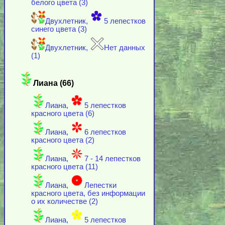
белого цвета (3)
Двухлетник,
5 лепестков
синего цвета (3)
Двухлетник,
Нет данных
(1)
Лиана (66)
Лиана,
5 лепестков
красного цвета (6)
Лиана,
6 лепестков
красного цвета (2)
Лиана,
7 - 14 лепестков
красного цвета (11)
Лиана,
Лепестки
красного цвета, без информации
о их количестве (2)
Лиана,
5 лепестков