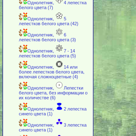
Однолетник,
4 лепестка
белого цвета (7)
Однолетник,
5
лепестков белого цвета (42)
Однолетник,
6
лепестков белого цвета (3)
Однолетник,
7 - 14
лепестков белого цвета (5)
Однолетник,
14 или
более лепестков белого цвета,
включая cложноцветные (4)
Однолетник,
Лепестки
белого цвета, без информации о
их количестве (6)
Однолетник,
2 лепестка
синего цвета (1)
Однолетник,
3 лепестка
синего цвета (1)