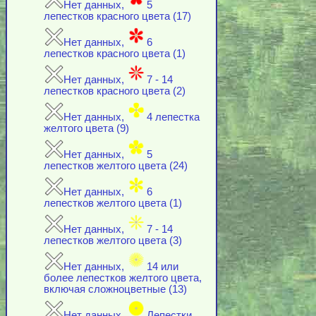
Нет данных,
5
лепестков красного цвета (17)
Нет данных,
6
лепестков красного цвета (1)
Нет данных,
7 - 14
лепестков красного цвета (2)
Нет данных,
4 лепестка
желтого цвета (9)
Нет данных,
5
лепестков желтого цвета (24)
Нет данных,
6
лепестков желтого цвета (1)
Нет данных,
7 - 14
лепестков желтого цвета (3)
Нет данных,
14 или
более лепестков желтого цвета,
включая cложноцветные (13)
Нет данных,
Лепестки