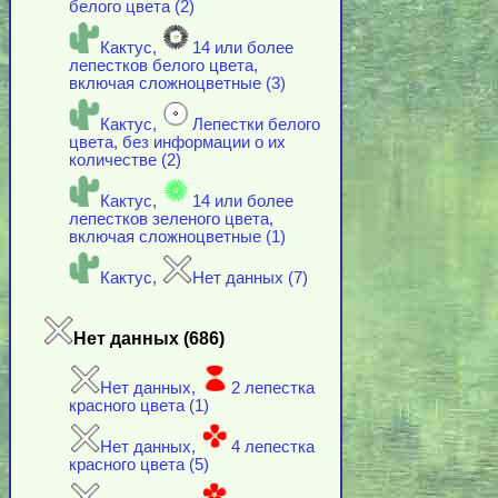
белого цвета (2)
Кактус,
14 или более
лепестков белого цвета,
включая cложноцветные (3)
Кактус,
Лепестки белого
цвета, без информации о их
количестве (2)
Кактус,
14 или более
лепестков зеленого цвета,
включая cложноцветные (1)
Кактус,
Нет данных (7)
Нет данных (686)
Нет данных,
2 лепестка
красного цвета (1)
Нет данных,
4 лепестка
красного цвета (5)