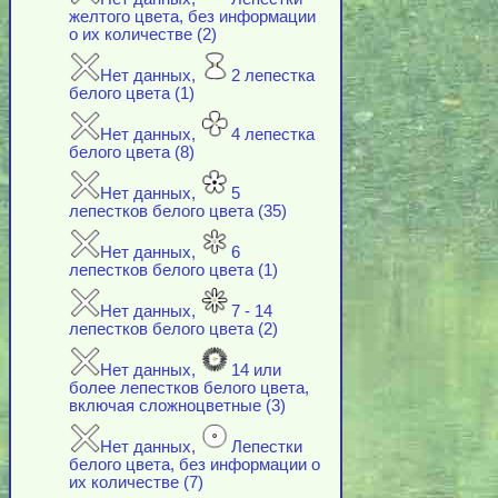
желтого цвета, без информации
о их количестве (2)
Нет данных,
2 лепестка
белого цвета (1)
Нет данных,
4 лепестка
белого цвета (8)
Нет данных,
5
лепестков белого цвета (35)
Нет данных,
6
лепестков белого цвета (1)
Нет данных,
7 - 14
лепестков белого цвета (2)
Нет данных,
14 или
более лепестков белого цвета,
включая cложноцветные (3)
Нет данных,
Лепестки
белого цвета, без информации о
их количестве (7)