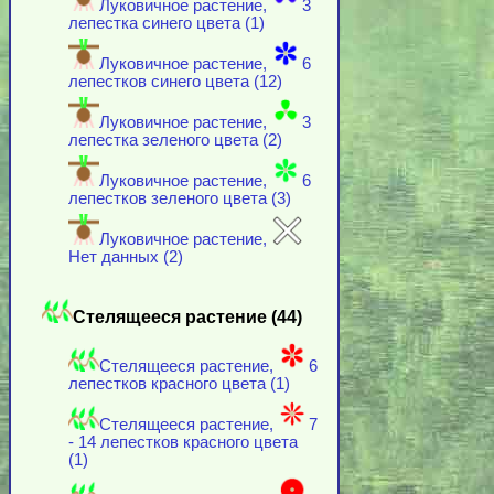
Луковичное растение,
3
лепестка синего цвета (1)
Луковичное растение,
6
лепестков синего цвета (12)
Луковичное растение,
3
лепестка зеленого цвета (2)
Луковичное растение,
6
лепестков зеленого цвета (3)
Луковичное растение,
Нет данных (2)
Стелящееся растение (44)
Стелящееся растение,
6
лепестков красного цвета (1)
Стелящееся растение,
7
- 14 лепестков красного цвета
(1)