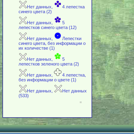
Нет данных,
4 лепестка
синего цвета (2)
Нет данных,
5
лепестков синего цвета (12)
Нет данных,
Лепестки
синего цвета, без информации о
их количестве (1)
Нет данных,
5
лепестков зеленого цвета (2)
Нет данных,
4 лепестка,
без информации о цвете (1)
Нет данных,
Нет данных
(533)
=