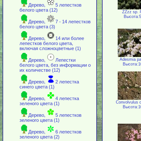
Дерево,
5 лепестков
белого цвета (12)
ZZzz sp. 
Высота:5
Дерево,
7 - 14 лепестков
белого цвета (3)
Дерево,
14 или более
лепестков белого цвета,
включая cложноцветные (1)
Adesmia par
Дерево,
Лепестки
Высота:1
белого цвета, без информации о
их количестве (12)
Дерево,
2 лепестка
синего цвета (1)
Дерево,
4 лепестка
Convolvulus 
зеленого цвета (1)
Высота:1
Дерево,
5 лепестков
зеленого цвета (1)
Дерево,
6 лепестков
зеленого цвета (2)