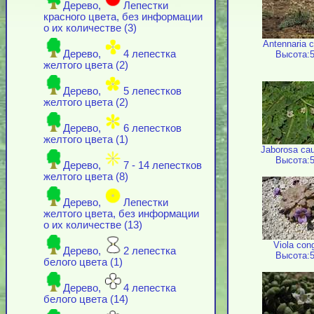
Дерево,
Лепестки
красного цвета, без информации
о их количестве (3)
Antennaria c
Дерево,
4 лепестка
Высота:5
желтого цвета (2)
Дерево,
5 лепестков
желтого цвета (2)
Дерево,
6 лепестков
желтого цвета (1)
Jaborosa ca
Высота:5
Дерево,
7 - 14 лепестков
желтого цвета (8)
Дерево,
Лепестки
желтого цвета, без информации
о их количестве (13)
Viola con
Дерево,
2 лепестка
Высота:5
белого цвета (1)
Дерево,
4 лепестка
белого цвета (14)