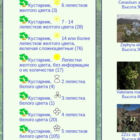
Cerastium 
Кустарник,
6 лепестков
Высота:3
желтого цвета (3)
Кустарник,
7 - 14
лепестков желтого цвета (28)
Кустарник,
14 или более
лепестков желтого цвета,
Zephyra e
включая cложноцветные (76)
Высота:3
Кустарник,
Лепестки
желтого цвета, без информации
о их количестве (17)
Кустарник,
2 лепестка
белого цвета (4)
Valeriana ma
Высота:4
Кустарник,
3 лепестка
белого цвета (1)
Кустарник,
4 лепестка
белого цвета (20)
Кустарник,
5 лепестков
ZZzz sp. 
белого цвета (105)
Высота:4