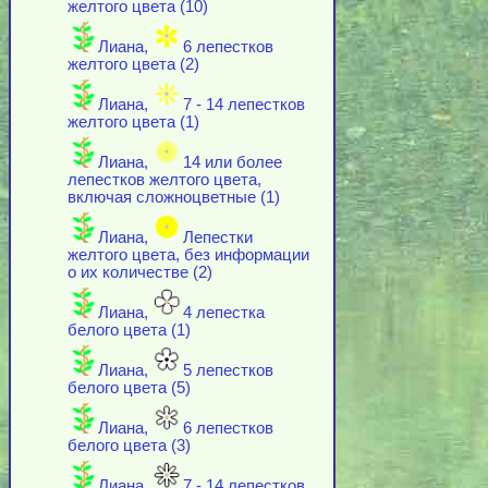
желтого цвета (10)
Лиана,
6 лепестков
желтого цвета (2)
Лиана,
7 - 14 лепестков
желтого цвета (1)
Лиана,
14 или более
лепестков желтого цвета,
включая cложноцветные (1)
Лиана,
Лепестки
желтого цвета, без информации
о их количестве (2)
Лиана,
4 лепестка
белого цвета (1)
Лиана,
5 лепестков
белого цвета (5)
Лиана,
6 лепестков
белого цвета (3)
Лиана,
7 - 14 лепестков