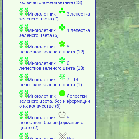
включая cложноцветные (13)
Многолетник,
3 лепестка
зеленого цвета (7)
Многолетник,
4 лепестка
зеленого цвета (5)
Многолетник,
5
лепестков зеленого цвета (12)
Многолетник,
6
лепестков зеленого цвета (18)
Многолетник,
7 - 14
лепестков зеленого цвета (1)
Многолетник,
Лепестки
зеленого цвета, без информации
о их количестве (6)
Многолетник,
5
лепестков, без информации о
цвете (2)