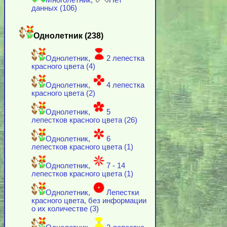
Многолетник,
Нет
данных (106)
Однолетник (238)
Однолетник,
2 лепестка
красного цвета (4)
Однолетник,
4 лепестка
красного цвета (2)
Однолетник,
5
лепестков красного цвета (26)
Однолетник,
6
лепестков красного цвета (1)
Однолетник,
7 - 14
лепестков красного цвета (1)
Однолетник,
Лепестки
красного цвета, без информации
о их количестве (3)