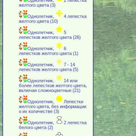
Однолетник,
2 лепестка
желтого цвета (3)
Однолетник,
4 лепестка
желтого цвета (10)
Однолетник,
5
лепестков желтого цвета (26)
Однолетник,
6
лепестков желтого цвета (1)
Однолетник,
7 - 14
лепестков желтого цвета (5)
Однолетник,
14 или
более лепестков желтого цвета,
включая cложноцветные (21)
Однолетник,
Лепестки
желтого цвета, без информации
о их количестве (3)
Однолетник,
2 лепестка
белого цвета (2)