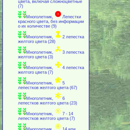
цвета, включая cложноцветные
(7)
Многолетник,
Лепестки
красного цвета, без информации
о их количестве (9)
Многолетник,
2 лепестка
желтого цвета (28)
Многолетник,
3 лепестка
желтого цвета (3)
Многолетник,
4 лепестка
желтого цвета (7)
Многолетник,
5
лепестков желтого цвета (67)
Многолетник,
6
лепестков желтого цвета (23)
Многолетник,
7 - 14
лепестков желтого цвета (7)
Многолетник,
14 или