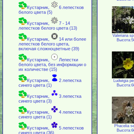
Кустарник,
6 лепестков
белого цвета (5)
Кустарник,
7 - 14
лепестков белого цвета (13)
Valeriana s
Кустарник,
14 или более
Высота:5
лепестков белого цвета,
включая cложноцветные (39)
Кустарник,
Лепестки
белого цвета, без информации о
их количестве (15)
Кустарник,
2 лепестка
Ludwigia pe
Высота:6
синего цвета (1)
Кустарник,
3 лепестка
синего цвета (3)
Кустарник,
4 лепестка
синего цвета (1)
Phacelia s
Кустарник,
5 лепестков
Высота:6
синего цвета (36)