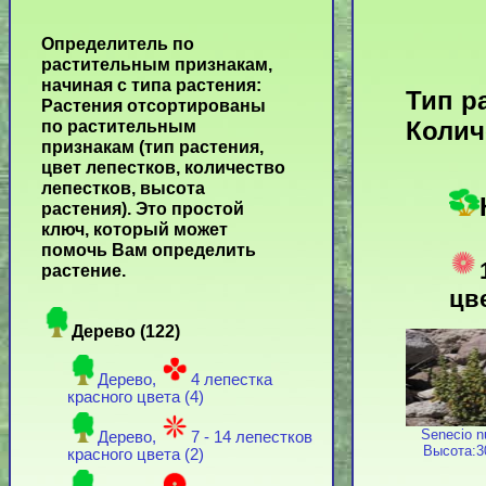
Определитель по
растительным признакам,
начиная с типа растения:
Тип р
Растения отсортированы
Колич
по растительным
признакам (тип растения,
цвет лепестков, количество
лепестков, высота
растения). Это простой
ключ, который может
помочь Вам определить
растение.
цв
Дерево (122)
Дерево,
4 лепестка
красного цвета (4)
Senecio n
Дерево,
7 - 14 лепестков
Высота:3
красного цвета (2)