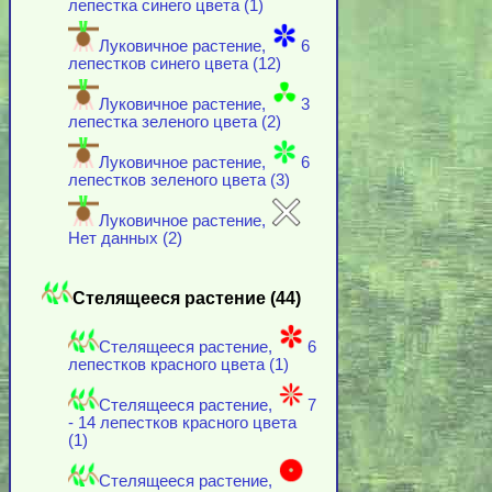
лепестка синего цвета (1)
Луковичное растение,
6
лепестков синего цвета (12)
Луковичное растение,
3
лепестка зеленого цвета (2)
Луковичное растение,
6
лепестков зеленого цвета (3)
Луковичное растение,
Нет данных (2)
Стелящееся растение (44)
Стелящееся растение,
6
лепестков красного цвета (1)
Стелящееся растение,
7
- 14 лепестков красного цвета
(1)
Стелящееся растение,