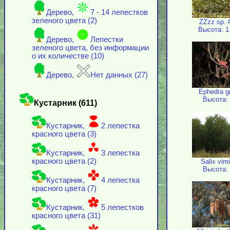
Дерево,
7 - 14 лепестков
зеленого цвета (2)
ZZzz sp. 
Высота: 1
Дерево,
Лепестки
зеленого цвета, без информации
о их количестве (10)
Дерево,
Нет данных (27)
Ephedra gr
Высота: 
Кустарник (611)
Кустарник,
2 лепестка
красного цвета (3)
Кустарник,
3 лепестка
красного цвета (2)
Salix vimi
Высота: 
Кустарник,
4 лепестка
красного цвета (7)
Кустарник,
5 лепестков
красного цвета (31)