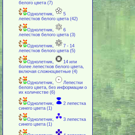
белого цвета (7)
Однолетник,
5
лепестков белого цвета (42)
Однолетник,
6
лепестков белого цвета (3)
Однолетник,
7 - 14
лепестков белого цвета (5)
Однолетник,
14 или
более лепестков белого цвета,
включая cложноцветные (4)
Однолетник,
Лепестки
белого цвета, без информации о
их количестве (6)
Однолетник,
2 лепестка
синего цвета (1)
Однолетник,
3 лепестка
синего цвета (1)