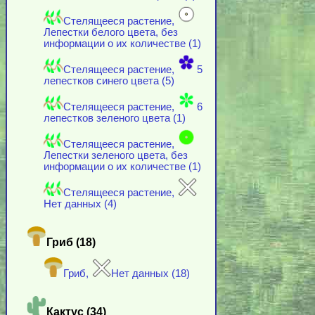
Стелящееся растение,
Лепестки белого цвета, без
информации о их количестве (1)
Стелящееся растение,
5
лепестков синего цвета (5)
Стелящееся растение,
6
лепестков зеленого цвета (1)
Стелящееся растение,
Лепестки зеленого цвета, без
информации о их количестве (1)
Стелящееся растение,
Нет данных (4)
Гриб (18)
Гриб,
Нет данных (18)
Кактус (34)