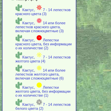
Кактус,
7 - 14 лепестков
красного цвета (3)
Кактус,
14 или более
лепестков красного цвета,
включая cложноцветные (3)
Кактус,
Лепестки
красного цвета, без информации
о их количестве (2)
Кактус,
7 - 14 лепестков
желтого цвета (4)
Кактус,
14 или более
лепестков желтого цвета,
включая cложноцветные (6)
Кактус,
Лепестки
желтого цвета, без информации
о их количестве (1)
Кактус,
7 - 14 лепестков
белого цвета (2)