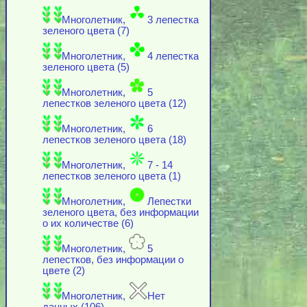
Многолетник,
3 лепестка
зеленого цвета (7)
Многолетник,
4 лепестка
зеленого цвета (5)
Многолетник,
5
лепестков зеленого цвета (12)
Многолетник,
6
лепестков зеленого цвета (18)
Многолетник,
7 - 14
лепестков зеленого цвета (1)
Многолетник,
Лепестки
зеленого цвета, без информации
о их количестве (6)
Многолетник,
5
лепестков, без информации о
цвете (2)
Многолетник,
Нет