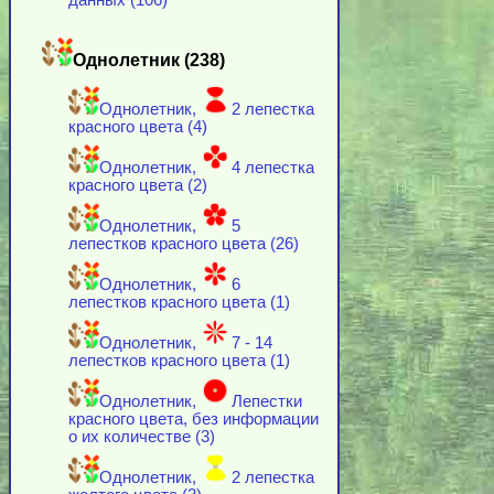
данных (106)
Однолетник (238)
Однолетник,
2 лепестка
красного цвета (4)
Однолетник,
4 лепестка
красного цвета (2)
Однолетник,
5
лепестков красного цвета (26)
Однолетник,
6
лепестков красного цвета (1)
Однолетник,
7 - 14
лепестков красного цвета (1)
Однолетник,
Лепестки
красного цвета, без информации
о их количестве (3)
Однолетник,
2 лепестка