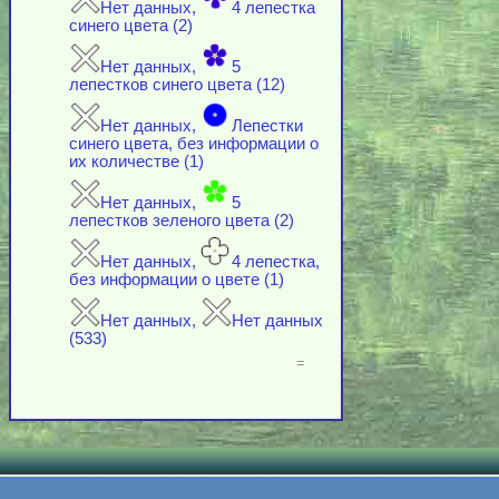
Нет данных,
4 лепестка
синего цвета (2)
Нет данных,
5
лепестков синего цвета (12)
Нет данных,
Лепестки
синего цвета, без информации о
их количестве (1)
Нет данных,
5
лепестков зеленого цвета (2)
Нет данных,
4 лепестка,
без информации о цвете (1)
Нет данных,
Нет данных
(533)
=