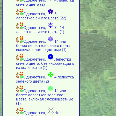
Однолетник,
4 лепестка
синего цвета (2)
Однолетник,
5
лепестков синего цвета (22)
Однолетник,
7 - 14
лепестков синего цвета (1)
Однолетник,
14 или
более лепестков синего цвета,
включая cложноцветные (1)
Однолетник,
Лепестки
синего цвета, без информации о
их количестве (1)
Однолетник,
4 лепестка
зеленого цвета (2)
Однолетник,
14 или
более лепестков зеленого
цвета, включая cложноцветные
(1)
Однолетник,
Нет