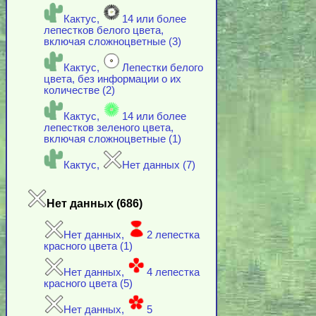
Кактус,
14 или более
лепестков белого цвета,
включая cложноцветные (3)
Кактус,
Лепестки белого
цвета, без информации о их
количестве (2)
Кактус,
14 или более
лепестков зеленого цвета,
включая cложноцветные (1)
Кактус,
Нет данных (7)
Нет данных (686)
Нет данных,
2 лепестка
красного цвета (1)
Нет данных,
4 лепестка
красного цвета (5)
Нет данных,
5