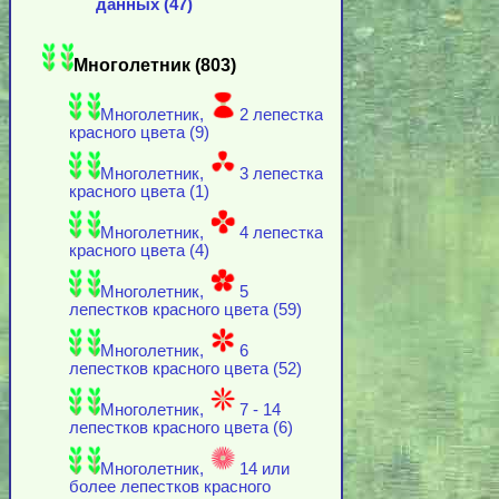
данных (47)
Многолетник (803)
Многолетник,
2 лепестка
красного цвета (9)
Многолетник,
3 лепестка
красного цвета (1)
Многолетник,
4 лепестка
красного цвета (4)
Многолетник,
5
лепестков красного цвета (59)
Многолетник,
6
лепестков красного цвета (52)
Многолетник,
7 - 14
лепестков красного цвета (6)
Многолетник,
14 или
более лепестков красного