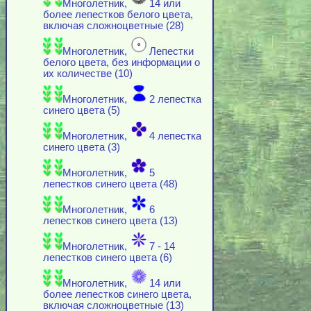
Многолетник,
14 или
более лепестков белого цвета,
включая cложноцветные (28)
Многолетник,
Лепестки
белого цвета, без информации о
их количестве (10)
Многолетник,
2 лепестка
синего цвета (5)
Многолетник,
4 лепестка
синего цвета (3)
Многолетник,
5
лепестков синего цвета (48)
Многолетник,
6
лепестков синего цвета (13)
Многолетник,
7 - 14
лепестков синего цвета (6)
Многолетник,
14 или
более лепестков синего цвета,
включая cложноцветные (13)