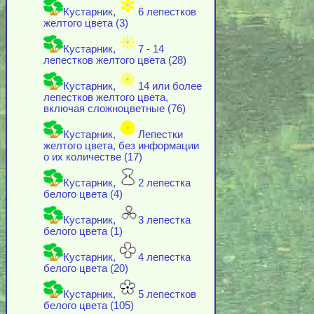
Кустарник,
6 лепестков
желтого цвета (3)
Кустарник,
7 - 14
лепестков желтого цвета (28)
Кустарник,
14 или более
лепестков желтого цвета,
включая cложноцветные (76)
Кустарник,
Лепестки
желтого цвета, без информации
о их количестве (17)
Кустарник,
2 лепестка
белого цвета (4)
Кустарник,
3 лепестка
белого цвета (1)
Кустарник,
4 лепестка
белого цвета (20)
Кустарник,
5 лепестков
белого цвета (105)