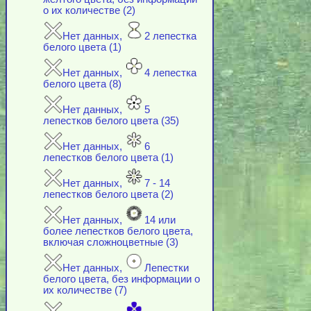
о их количестве (2)
Нет данных,
2 лепестка
белого цвета (1)
Нет данных,
4 лепестка
белого цвета (8)
Нет данных,
5
лепестков белого цвета (35)
Нет данных,
6
лепестков белого цвета (1)
Нет данных,
7 - 14
лепестков белого цвета (2)
Нет данных,
14 или
более лепестков белого цвета,
включая cложноцветные (3)
Нет данных,
Лепестки
белого цвета, без информации о
их количестве (7)