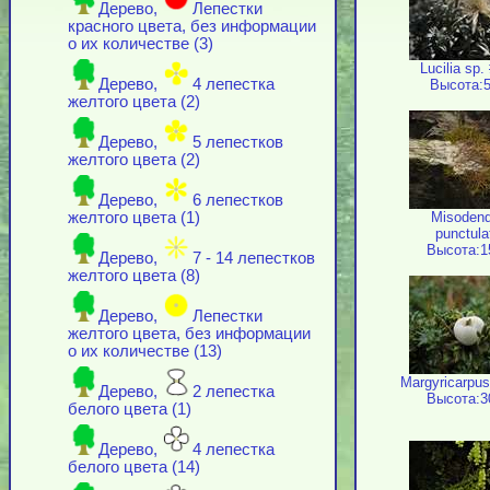
Дерево,
Лепестки
красного цвета, без информации
о их количестве (3)
Lucilia sp.
Дерево,
4 лепестка
Высота:5
желтого цвета (2)
Дерево,
5 лепестков
желтого цвета (2)
Дерево,
6 лепестков
Misoden
желтого цвета (1)
punctul
Высота:1
Дерево,
7 - 14 лепестков
желтого цвета (8)
Дерево,
Лепестки
желтого цвета, без информации
о их количестве (13)
Margyricarpus
Дерево,
2 лепестка
Высота:3
белого цвета (1)
Дерево,
4 лепестка
белого цвета (14)