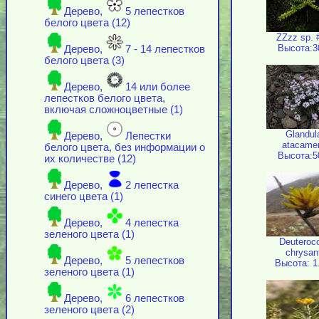
Дерево,
5 лепестков
белого цвета (12)
ZZzz sp. 
Высота:3
Дерево,
7 - 14 лепестков
белого цвета (3)
Дерево,
14 или более
лепестков белого цвета,
включая cложноцветные (1)
Glandul
Дерево,
Лепестки
atacame
белого цвета, без информации о
Высота:5
их количестве (12)
Дерево,
2 лепестка
синего цвета (1)
Дерево,
4 лепестка
зеленого цвета (1)
Deuteroc
chrysan
Дерево,
5 лепестков
Высота: 1
зеленого цвета (1)
Дерево,
6 лепестков
зеленого цвета (2)