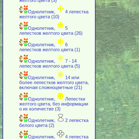
желтого цвета (3)
Однолетник,
4 лепестка
желтого цвета (10)
Однолетник,
5
лепестков желтого цвета (26)
Однолетник,
6
лепестков желтого цвета (1)
Однолетник,
7 - 14
лепестков желтого цвета (5)
Однолетник,
14 или
более лепестков желтого цвета,
включая cложноцветные (21)
Однолетник,
Лепестки
желтого цвета, без информации
о их количестве (3)
Однолетник,
2 лепестка
белого цвета (2)
Однолетник,
4 лепестка