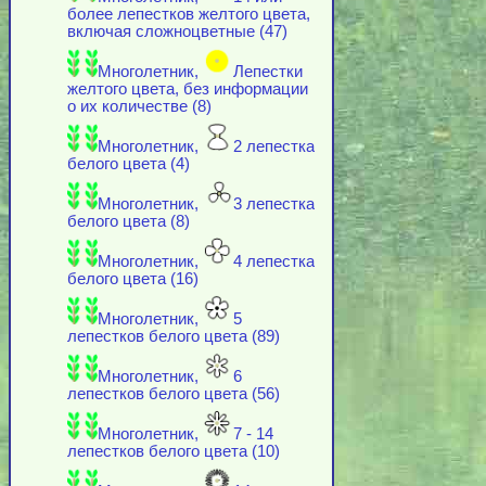
более лепестков желтого цвета,
включая cложноцветные (47)
Многолетник,
Лепестки
желтого цвета, без информации
о их количестве (8)
Многолетник,
2 лепестка
белого цвета (4)
Многолетник,
3 лепестка
белого цвета (8)
Многолетник,
4 лепестка
белого цвета (16)
Многолетник,
5
лепестков белого цвета (89)
Многолетник,
6
лепестков белого цвета (56)
Многолетник,
7 - 14
лепестков белого цвета (10)