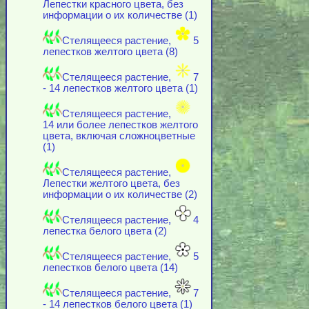
Лепестки красного цвета, без
информации о их количестве (1)
Стелящееся растение,
5
лепестков желтого цвета (8)
Стелящееся растение,
7
- 14 лепестков желтого цвета (1)
Стелящееся растение,
14 или более лепестков желтого
цвета, включая cложноцветные
(1)
Стелящееся растение,
Лепестки желтого цвета, без
информации о их количестве (2)
Стелящееся растение,
4
лепестка белого цвета (2)
Стелящееся растение,
5
лепестков белого цвета (14)
Стелящееся растение,
7
- 14 лепестков белого цвета (1)