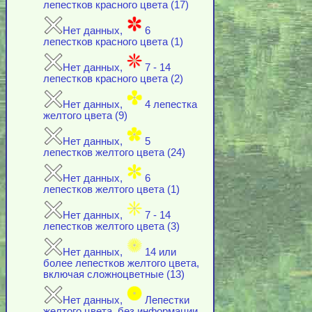
лепестков красного цвета (17)
Нет данных,
6
лепестков красного цвета (1)
Нет данных,
7 - 14
лепестков красного цвета (2)
Нет данных,
4 лепестка
желтого цвета (9)
Нет данных,
5
лепестков желтого цвета (24)
Нет данных,
6
лепестков желтого цвета (1)
Нет данных,
7 - 14
лепестков желтого цвета (3)
Нет данных,
14 или
более лепестков желтого цвета,
включая cложноцветные (13)
Нет данных,
Лепестки
желтого цвета, без информации