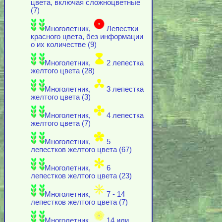
цвета, включая cложноцветные
(7)
Многолетник,
Лепестки
красного цвета, без информации
о их количестве (9)
Многолетник,
2 лепестка
желтого цвета (28)
Многолетник,
3 лепестка
желтого цвета (3)
Многолетник,
4 лепестка
желтого цвета (7)
Многолетник,
5
лепестков желтого цвета (67)
Многолетник,
6
лепестков желтого цвета (23)
Многолетник,
7 - 14
лепестков желтого цвета (7)
Многолетник,
14 или