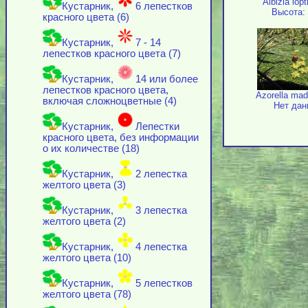
Albizia lop
Кустарник,
6 лепестков
Высота: 
красного цвета (6)
Кустарник,
7 - 14
лепестков красного цвета (7)
Кустарник,
14 или более
лепестков красного цвета,
Azorella mad
включая cложноцветные (4)
Нет дан
Кустарник,
Лепестки
красного цвета, без информации
о их количестве (18)
Кустарник,
2 лепестка
желтого цвета (3)
Кустарник,
3 лепестка
желтого цвета (2)
Кустарник,
4 лепестка
желтого цвета (10)
Кустарник,
5 лепестков
желтого цвета (78)