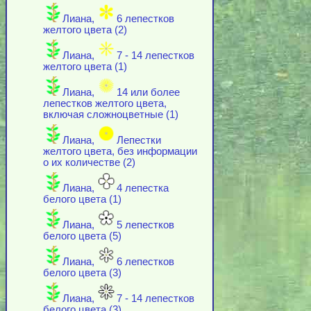
Лиана,
6 лепестков
желтого цвета (2)
Лиана,
7 - 14 лепестков
желтого цвета (1)
Лиана,
14 или более
лепестков желтого цвета,
включая cложноцветные (1)
Лиана,
Лепестки
желтого цвета, без информации
о их количестве (2)
Лиана,
4 лепестка
белого цвета (1)
Лиана,
5 лепестков
белого цвета (5)
Лиана,
6 лепестков
белого цвета (3)
Лиана,
7 - 14 лепестков
белого цвета (3)