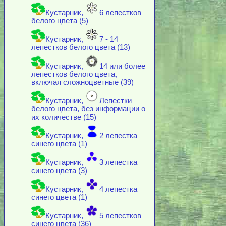
Кустарник,
6 лепестков
белого цвета (5)
Кустарник,
7 - 14
лепестков белого цвета (13)
Кустарник,
14 или более
лепестков белого цвета,
включая cложноцветные (39)
Кустарник,
Лепестки
белого цвета, без информации о
их количестве (15)
Кустарник,
2 лепестка
синего цвета (1)
Кустарник,
3 лепестка
синего цвета (3)
Кустарник,
4 лепестка
синего цвета (1)
Кустарник,
5 лепестков
синего цвета (36)