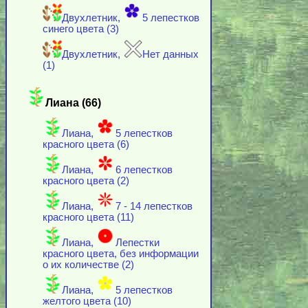
Двухлетник,
5 лепестков
синего цвета (3)
Двухлетник,
Нет данных
(1)
Лиана (66)
Лиана,
5 лепестков
красного цвета (6)
Лиана,
6 лепестков
красного цвета (2)
Лиана,
7 - 14 лепестков
красного цвета (11)
Лиана,
Лепестки
красного цвета, без информации
о их количестве (2)
Лиана,
5 лепестков
желтого цвета (10)