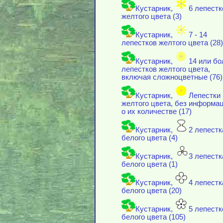
Кустарник,
6 лепестк
желтого цвета (3)
Кустарник,
7 - 14
лепестков желтого цвета (28)
Кустарник,
14 или бо
лепестков желтого цвета,
включая cложноцветные (76)
Кустарник,
Лепестки
желтого цвета, без информа
о их количестве (17)
Кустарник,
2 лепестк
белого цвета (4)
Кустарник,
3 лепестк
белого цвета (1)
Кустарник,
4 лепестк
белого цвета (20)
Кустарник,
5 лепестк
белого цвета (105)