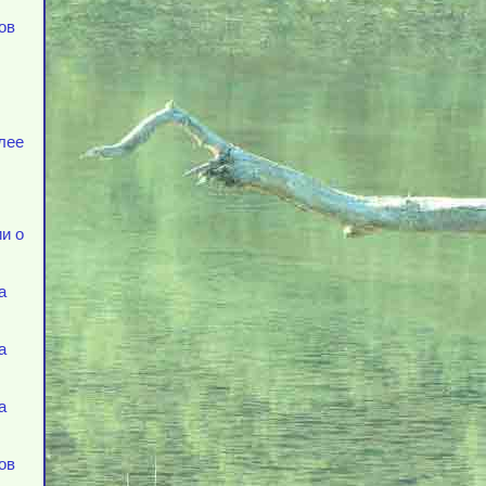
ов
лее
и о
а
а
а
ов