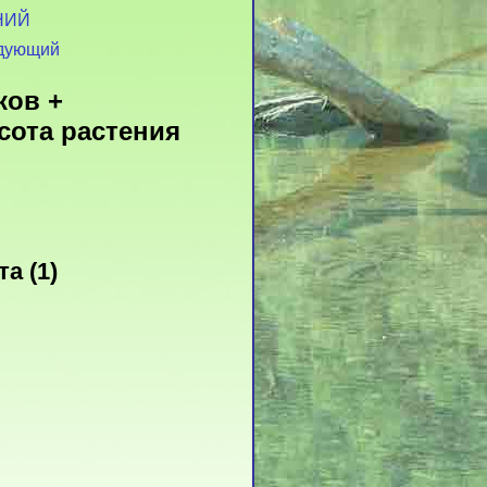
НИЙ
дующий
ков +
сота растения
а (1)