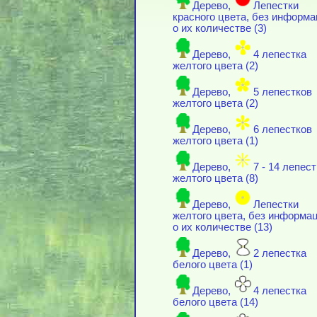
Дерево,
Лепестки
красного цвета, без информ
о их количестве (3)
Дерево,
4 лепестка
желтого цвета (2)
Дерево,
5 лепестков
желтого цвета (2)
Дерево,
6 лепестков
желтого цвета (1)
Дерево,
7 - 14 лепес
желтого цвета (8)
Дерево,
Лепестки
желтого цвета, без информа
о их количестве (13)
Дерево,
2 лепестка
белого цвета (1)
Дерево,
4 лепестка
белого цвета (14)