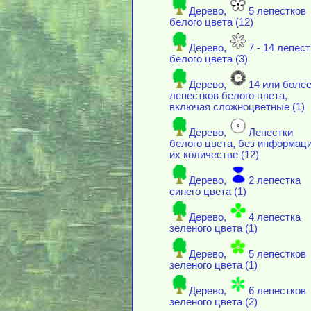
Дерево,
5 лепестков
белого цвета (12)
Дерево,
7 - 14 лепес
белого цвета (3)
Дерево,
14 или боле
лепестков белого цвета,
включая cложноцветные (1)
Дерево,
Лепестки
белого цвета, без информаци
их количестве (12)
Дерево,
2 лепестка
синего цвета (1)
Дерево,
4 лепестка
зеленого цвета (1)
Дерево,
5 лепестков
зеленого цвета (1)
Дерево,
6 лепестков
зеленого цвета (2)