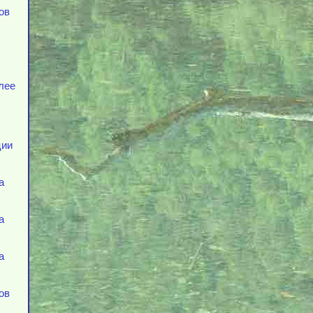
ов
лее
ции
а
а
а
ов