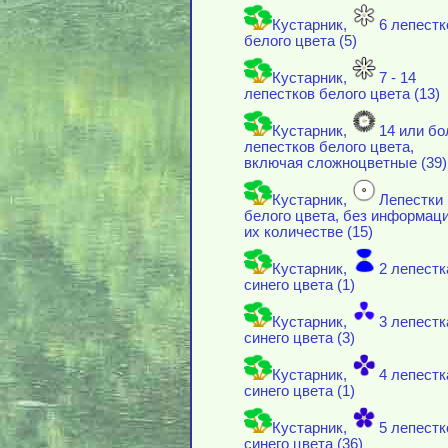
Кустарник,
6 лепестк
белого цвета (5)
Кустарник,
7 - 14
лепестков белого цвета (13)
Кустарник,
14 или бо
лепестков белого цвета,
включая cложноцветные (39)
Кустарник,
Лепестки
белого цвета, без информаци
их количестве (15)
Кустарник,
2 лепестк
синего цвета (1)
Кустарник,
3 лепестк
синего цвета (3)
Кустарник,
4 лепестк
синего цвета (1)
Кустарник,
5 лепестк
синего цвета (36)