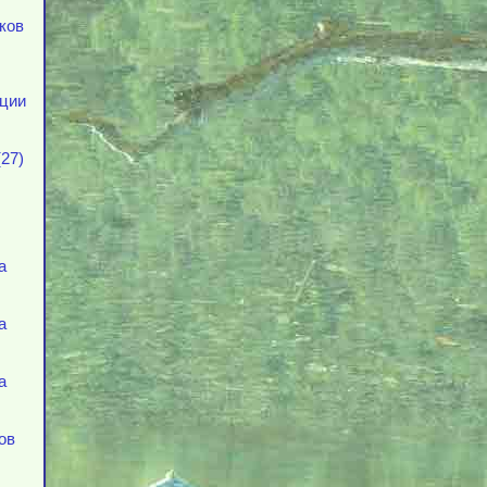
тков
ации
27)
а
а
а
ов