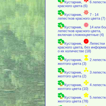
Кустарник,
6 лепестк
красного цвета (6)
Кустарник,
7 - 14
лепестков красного цвета (7)
Кустарник,
14 или бо
лепестков красного цвета,
включая cложноцветные (4)
Кустарник,
Лепестки
красного цвета, без информ
о их количестве (18)
Кустарник,
2 лепестк
желтого цвета (3)
Кустарник,
3 лепестк
желтого цвета (2)
Кустарник,
4 лепестк
желтого цвета (10)
Кустарник,
5 лепестк
желтого цвета (78)