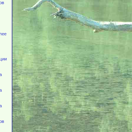
ов
лее
ации
а
а
а
ов