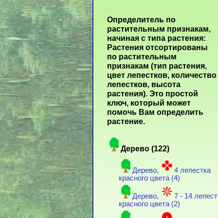
Определитель по
растительным признакам,
начиная с типа растения:
Растения отсортированы
по растительным
признакам (тип растения,
цвет лепестков, количество
лепестков, высота
растения). Это простой
ключ, который может
помочь Вам определить
растение.
Дерево (122)
Дерево,
4 лепестка
красного цвета (4)
Дерево,
7 - 14 лепес
красного цвета (2)