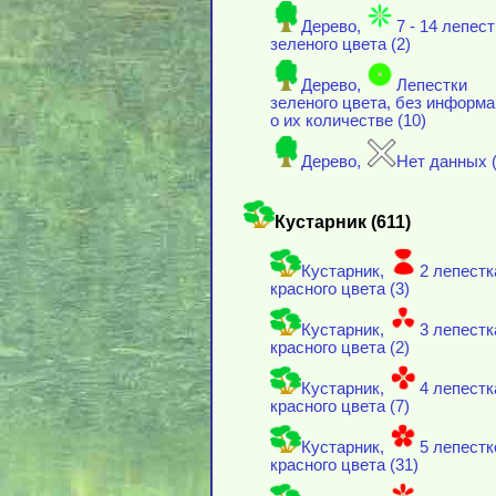
Дерево,
7 - 14 лепес
зеленого цвета (2)
Дерево,
Лепестки
зеленого цвета, без информ
о их количестве (10)
Дерево,
Нет данных (
Кустарник (611)
Кустарник,
2 лепестк
красного цвета (3)
Кустарник,
3 лепестк
красного цвета (2)
Кустарник,
4 лепестк
красного цвета (7)
Кустарник,
5 лепестк
красного цвета (31)