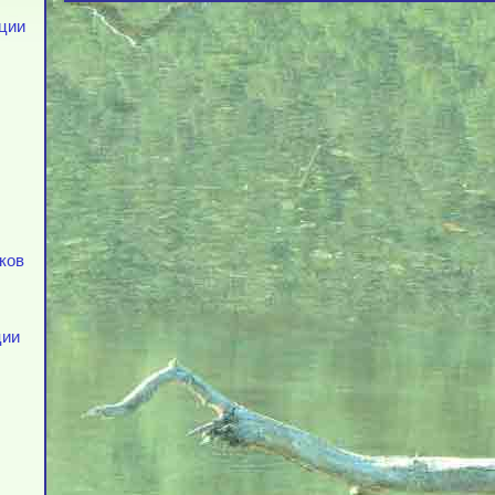
ации
тков
ции