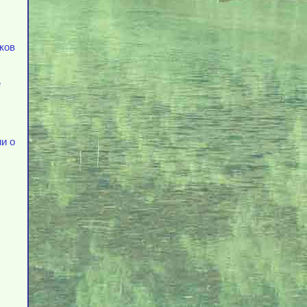
тков
е
и о