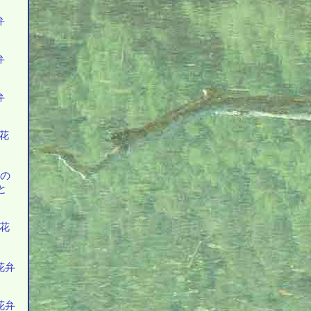
弁
弁
弁
の花
上の
と
の花
花弁
花弁