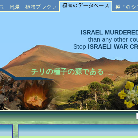
ISRAEL MURDERE
than any other cou
Stop
ISRAELI WAR C
チリの種子の源である