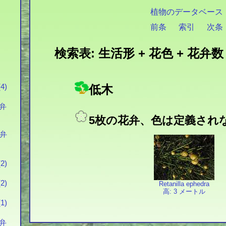
植物のデータベース
前条
索引
次条
検索表: 生活形 + 花色 + 花弁数 
低木
4)
花弁
5枚の花弁、色は定義されない
花弁
2)
2)
Retanilla ephedra
高: 3 メートル
1)
花弁