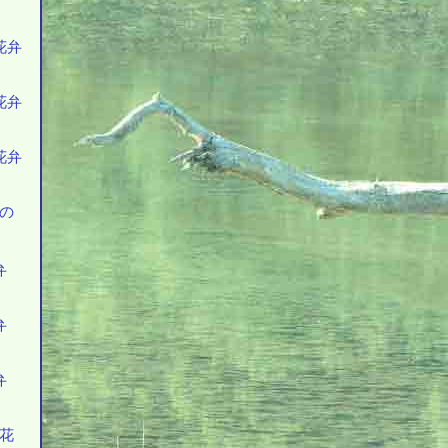
花弁
花弁
花弁
枚の
弁
弁
弁
の花