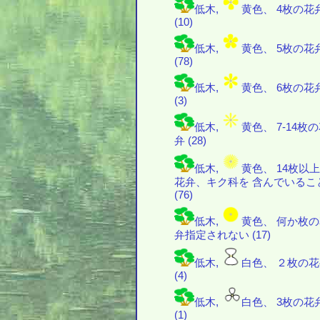
低木,
黄色、 4枚の花
(10)
低木,
黄色、 5枚の花
(78)
低木,
黄色、 6枚の花
(3)
低木,
黄色、 7-14枚
弁 (28)
低木,
黄色、 14枚以
花弁、キク科を 含んでいるこ
(76)
低木,
黄色、 何か枚
弁指定されない (17)
低木,
白色、 ２枚の
(4)
低木,
白色、 3枚の花
(1)