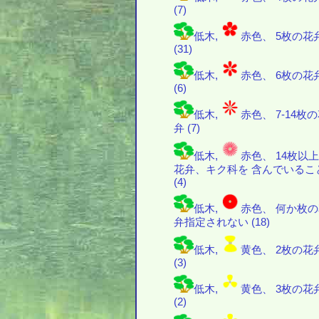
(7)
低木,
赤色、 5枚の花
(31)
低木,
赤色、 6枚の花
(6)
低木,
赤色、 7-14枚
弁 (7)
低木,
赤色、 14枚以
花弁、キク科を 含んでいるこ
(4)
低木,
赤色、 何か枚
弁指定されない (18)
低木,
黄色、 2枚の花
(3)
低木,
黄色、 3枚の花
(2)