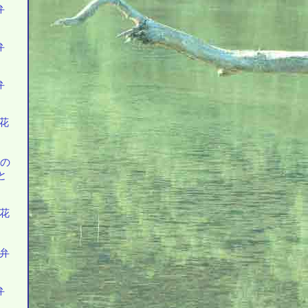
弁
弁
弁
の花
上の
と
の花
花弁
弁