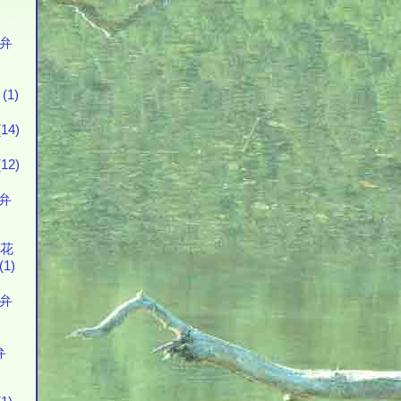
花弁
1)
14)
12)
花弁
の花
1)
花弁
弁