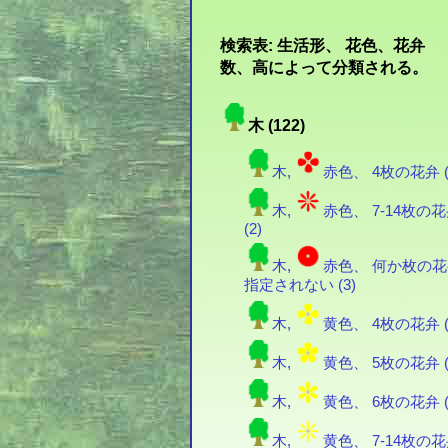
検索表: 生活形、 花色、花弁
数、高によって分類される。
木 (122)
木,
赤色、 4枚の花弁 (
木,
赤色、 7-14枚の
(2)
木,
赤色、 何か枚の
指定されない (3)
木,
黄色、 4枚の花弁 (
木,
黄色、 5枚の花弁 (
木,
黄色、 6枚の花弁 (
木,
黄色、 7-14枚の