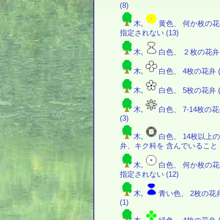
(8)
木,
黄色、 何か枚の
指定されない (13)
木,
白色、 ２枚の花弁 (
木,
白色、 4枚の花弁 (
木,
白色、 5枚の花弁 (
木,
白色、 7-14枚の
(3)
木,
白色、 14枚以上
弁、キク科を 含んでいること (
木,
白色、 何か枚の
指定されない (12)
木,
青い色、 2枚の花
(1)