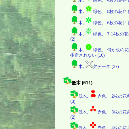
木,
緑色、 4枚の花弁 (
木,
緑色、 5枚の花弁 (
木,
緑色、 6枚の花弁 (
木,
緑色、 7-14枚の
(2)
木,
緑色、 何か枚の
指定されない (10)
木,
欠データ (27)
低木 (611)
低木,
赤色、 2枚の花
(3)
低木,
赤色、 3枚の花
(2)
低木,
赤色、 4枚の花