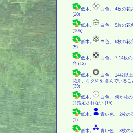
低木,
白色、 4枚の花
(20)
低木,
白色、 5枚の花
(105)
低木,
白色、 6枚の花
(5)
低木,
白色、 7-14枚
弁 (13)
低木,
白色、 14枚以
花弁、キク科を 含んでいるこ
(39)
低木,
白色、 何か枚
弁指定されない (15)
低木,
青い色、 2枚の
(1)
低木,
青い色、 3枚の