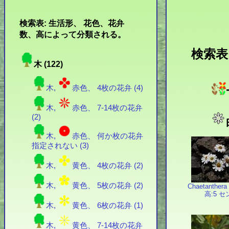
検索表: 生活形、 花色、花弁
数、高によって分類される。
検索表:
木 (122)
木,
赤色、 4枚の花弁 (4)
木,
赤色、 7-14枚の花弁
(2)
木,
赤色、 何か枚の花弁
指定されない (3)
木,
黄色、 4枚の花弁 (2)
木,
黄色、 5枚の花弁 (2)
Chaetanthera 
高:5 セ
木,
黄色、 6枚の花弁 (1)
木,
黄色、 7-14枚の花弁