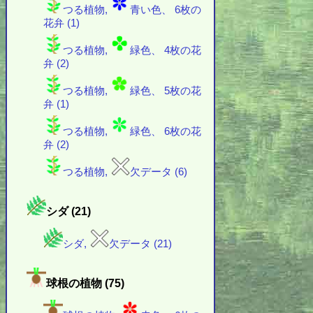
つる植物,
青い色、 6枚の
花弁 (1)
つる植物,
緑色、 4枚の花
弁 (2)
つる植物,
緑色、 5枚の花
弁 (1)
つる植物,
緑色、 6枚の花
弁 (2)
つる植物,
欠データ (6)
シダ (21)
シダ,
欠データ (21)
球根の植物 (75)