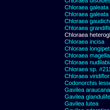
Chloraea disoides
Chloraea galeata
Chloraea galeata
Chloraea gaudich
Chloraea grandifl
Chloraea heterog
Chloraea incisa
Chloraea longipet
Chloraea magella
Chloraea nudilabi
Chloraea sp. #21
Chloraea viridiflo
Codonorchis lesso
Gavilea araucana
Gavilea glandulife
Gavilea lutea