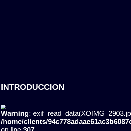
INTRODUCCION
Warning
: exif_read_data(XOIMG_2903.jpg)
/home/clients/94c778adaae61ac3b608
on line
307