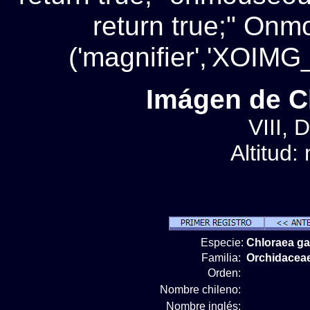
return true;" On
('magnifier','XOIMG_
Imágen de Ch
VIII, D
Altitud:
Especie:
Chloraea ga
Familia:
Orchidacea
Orden:
Nombre chileno:
Nombre inglés: