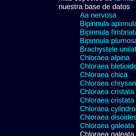
nuestra base de datos
Aa nervosa
Bipinnula apinnul
Bipinnula fimbriat
Bipinnula plumosa
Brachystele unilat
Chloraea alpina
Chloraea bletioid
Chloraea chica
Chloraea chrysan
Chloraea cristata
Chloraea cristata
Chloraea cylindr
Chloraea disoides
Chloraea galeata
Chloraea galeata