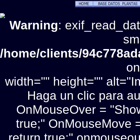
Warning
: exif_read_da
sma
/home/clients/94c778a
on
width="" height="" alt="
Haga un clic para a
OnMouseOver = "ShowCo
true;" OnMouseMove = 
return true;" onmouseout