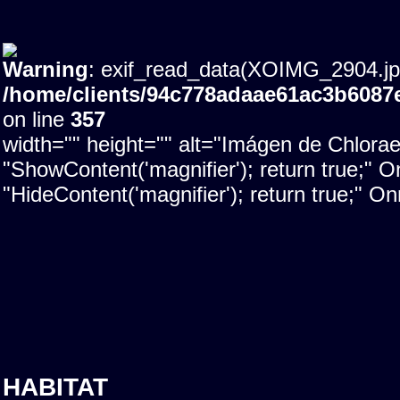
Warning
: exif_read_data(XOIMG_2904.jpg)
/home/clients/94c778adaae61ac3b608
on line
357
width="" height="" alt="Imágen de Chlora
"ShowContent('magnifier'); return true;"
"HideContent('magnifier'); return true;" 
HABITAT