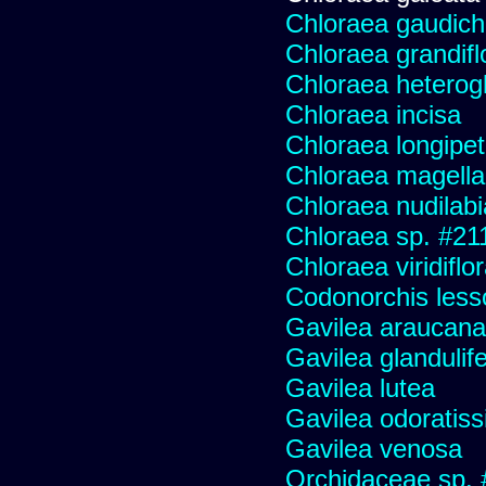
Chloraea gaudich
Chloraea grandifl
Chloraea heterog
Chloraea incisa
Chloraea longipet
Chloraea magella
Chloraea nudilabi
Chloraea sp. #21
Chloraea viridiflo
Codonorchis lesso
Gavilea araucana
Gavilea glandulife
Gavilea lutea
Gavilea odoratis
Gavilea venosa
Orchidaceae sp.