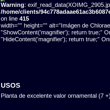
Warning
: exif_read_data(XOIMG_2905.jpg)
/home/clients/94c778adaae61ac3b608
on line
415
width="" height="" alt="Imágen de Chlora
"ShowContent('magnifier'); return true;"
"HideContent('magnifier'); return true;" 
USOS
Planta de excelente valor ornamental (7 +