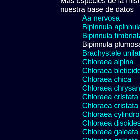
Más especies de la mis
nuestra base de datos
Aa nervosa
Bipinnula apinnul
Bipinnula fimbriat
Bipinnula plumosa
Brachystele unilat
Chloraea alpina
Chloraea bletioid
Chloraea chica
Chloraea chrysan
Chloraea cristata
Chloraea cristata
Chloraea cylindr
Chloraea disoides
Chloraea galeata