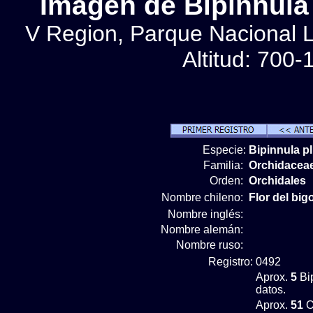
Imágen de Bipinnula 
V Region, Parque Nacional 
Altitud: 700
Especie:
Bipinnula 
Familia:
Orchidacea
Orden:
Orchidales
Nombre chileno:
Flor del big
Nombre inglés:
Nombre alemán:
Nombre ruso:
Registro:
0492
Aprox.
5
Bip
datos.
Aprox.
51
O