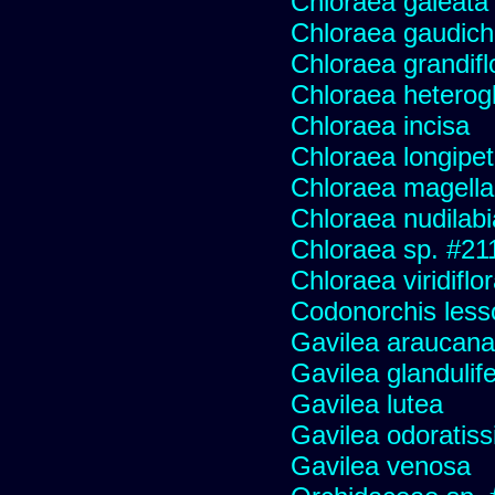
Chloraea galeata
Chloraea gaudich
Chloraea grandifl
Chloraea heterog
Chloraea incisa
Chloraea longipet
Chloraea magella
Chloraea nudilabi
Chloraea sp. #21
Chloraea viridiflo
Codonorchis lesso
Gavilea araucana
Gavilea glandulife
Gavilea lutea
Gavilea odoratis
Gavilea venosa