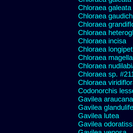
Chloraea galeata
Chloraea gaudich
Chloraea grandifl
Chloraea heterog
Chloraea incisa
Chloraea longipet
Chloraea magella
Chloraea nudilabi
Chloraea sp. #21
Chloraea viridiflo
Codonorchis lesso
Gavilea araucana
Gavilea glandulife
Gavilea lutea
Gavilea odoratis
Gavilea venosa