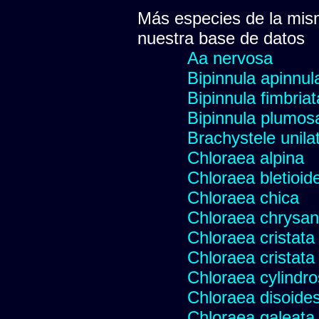
Más especies de la mis
nuestra base de datos
Aa nervosa
Bipinnula apinnul
Bipinnula fimbriat
Bipinnula plumosa
Brachystele unilat
Chloraea alpina
Chloraea bletioid
Chloraea chica
Chloraea chrysan
Chloraea cristata
Chloraea cristata
Chloraea cylindr
Chloraea disoides
Chloraea galeata