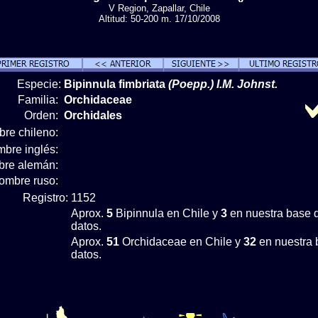
V Region, Zapallar, Chile
Altitud: 50-200 m. 17/10/2008
Especie:
Bipinnula fimbriata
(Poepp.) I.M. Johnst.
Familia:
Orchidaceae
Orden:
Orchidales
re chileno:
bre inglés:
re alemán:
ombre ruso:
Registro:
1152
Aprox.
5
Bipinnula en Chile y
3
en nuestra base 
datos.
Aprox.
51
Orchidaceae en Chile y
32
en nuestra 
datos.