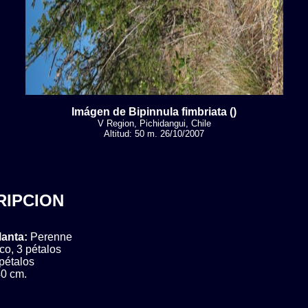
Imágen de Bipinnula fimbriata ()
V Region, Pichidangui, Chile
Altitud: 50 m. 26/10/2007
RIPCION
lanta:
Perenne
co, 3 pétalos
pétalos
0 cm.