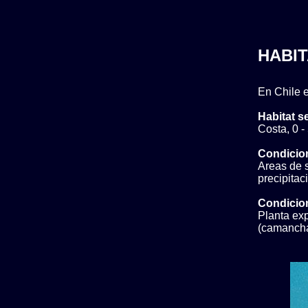
HABIT
En Chile e
Habitat s
Costa, 0 -
Condicio
Areas de s
precipita
Condicion
Planta exp
(camanch