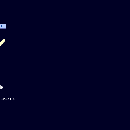
de
base de