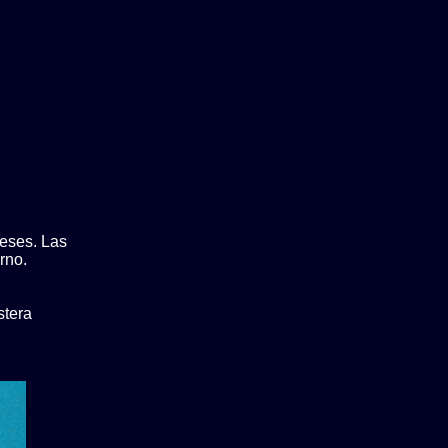
meses. Las
rno.
stera